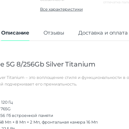
отпечатка паль
гироскоп | да
Все характеристики
освещенности | да
приближен
баро
Описание
Отзывы
Доставка и оплата
Корпус
Материал корпуса
Пла
Тип корпуса
Классиче
Класс IP
 5G 8/256Gb Silver Titanium
Габариты
Вес
ver Titanium – это воплощение стиля и функциональности в 
Размеры (ШxВxТ)
74.5×162.9×7.
ый подчеркивает его премиальность.
Операционная система
Операционная система
Andro
 120 Гц
 765G
Функции памяти
256 Гб встроенной памяти
Объем памяти
2
8 Мп + 8 Мп + 2 Мп, фронтальная камера 16 Мп
Слот для карты памяти
 22.5 Вт