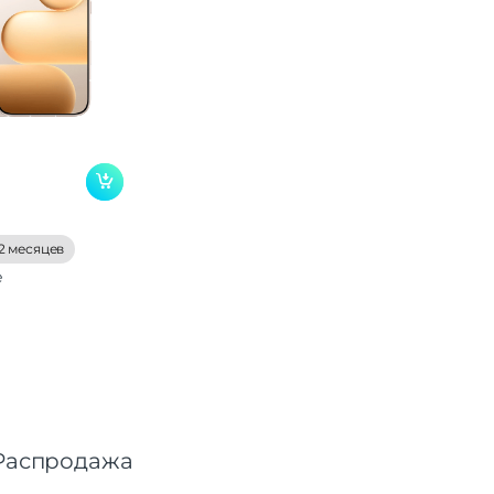
ив |
ив |
ская
ежим
ия |
ка |
м
ая |
2 Мп
2 месяцев
мный
е
 мАч
50 ч
SB-C
pe-C
Распродажа
Wi-Fi