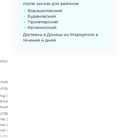
после заказа для районов:
Ворошиловский
Будёновский
Пролетарский
Калининский
Доставка в Донецк из Мариуполя в
течение 4 дней
onor
стый
я РФ
цу |
атка
льца
(USB
пас |
ик |
ей |
анер