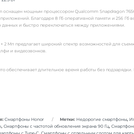
Дисплей
nium оснащен мощным процессором Qualcomm Snapdragon 765
Дисплей
приложений. Благодаря 8 Гб оперативной памяти и 256 Гб в
Диагональ экрана
о данных и быстро переключаться между приложениями.
Разрешение
2388×
Частота обновления экрана
9
Число пикселей на дюйм
п + 2 Мп предлагает широкий спектр возможностей для съем
(PPI)
елфи и видеозвонков.
Multito
безрамочный диспл
изогнутый экр
Особенности экрана
что обеспечивает длительное время работы без подзарядки. 
сенсорный экр
устойчивое к царап
стекло | цветной э
Стандарт связи/интернет
Количество сим карт
Dual nano
Стандарт связи
2G | 3G | 4G LTE
Стандарт Wi-Fi
802
я:
Смартфоны Honor
Метки:
Недорогие смартфоны
,
И
Интернет
ы
,
Смартфоны с частотой обновления экрана 90 Гц
,
Смартфоны
артфоны с Type-C
,
Смартфоны с отдельным слотом для карт
Процессор