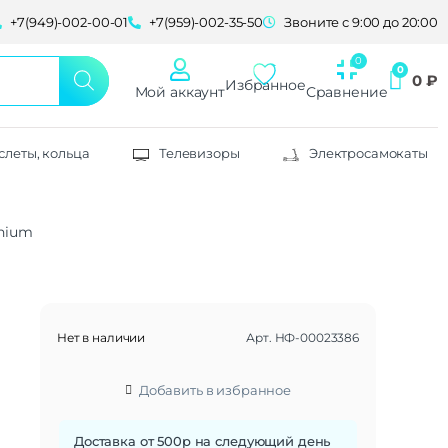
+7(949)-002-00-01
+7(959)-002-35-50
Звоните с 9:00 до 20:00
0
₽
Избранное
Мой аккаунт
Сравнение
слеты, кольца
Телевизоры
Электросамокаты
anium
Нет в наличии
Арт.
НФ-00023386
Добавить в избранное
Доставка от 500р на следующий день