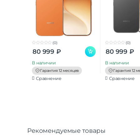
(0)
(0)
0
0
80 999
₽
80 999
₽
o
o
u
u
t
t
В наличии
В наличии
o
o
f
f
Гарантия 12 месяцев
Гарантия 12 м
5
5
Сравнение
Сравнение
Рекомендуемые товары