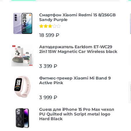
Версия Bluetooth
NFC
Смартфон Xiaomi Redmi 15 8/256GB
Питание
Sandy Purple
быстрая заряд
Функции зарядки
Зарядка вне
Оценка
18 599
₽
3.00
из
устро
5
Тип быстрой зарядки
Huawei SuperCh
Автодержатель Earldom ET-WC29
2in1 15W Magnetic Car Wireless black
Навигация
A-GPS | Bei
3 399
₽
Навигация
GALILEO | GPS | iBea
QZSS | ГЛО
Фитнес-трекер Xiaomi Mi Band 9
Active Pink
Комплектация
кабель Type-C | у ве
3 999
₽
для китайского рын
Комплект поставки
комплекте 
Guess для iPhone 15 Pro Max чехол
зарядное устрой
PU Quilted with Script metal logo
Hard Black
Дополнительно
Оперативная Память