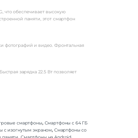
G, что обеспечивает высокую
LTPS
строенной памяти, этот смартфон
6.7"
1080
0 Гц
ки фотографий и видео. Фронтальная
391
uch |
ей |
ан |
Быстрая зарядка 22.5 Вт позволяет
ан |
инам
кран
 SIM
 | 5G
.11ac
гровые смартфоны
,
Смартфоны с 64 ГБ
5G
 с изогнутым экраном
,
Смартфоны со
ы памяти
,
Смартфоны на Android
,