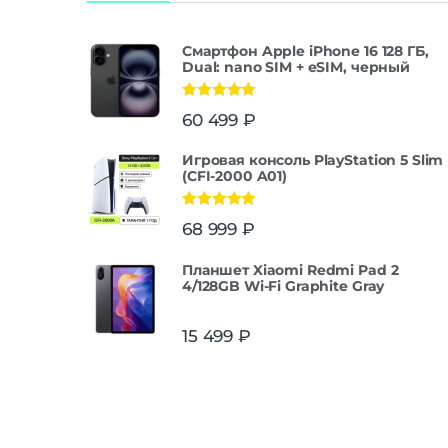
Смартфон Apple iPhone 16 128 ГБ,
Dual: nano SIM + eSIM, черный
Оценка
5.00
60 499
₽
из 5
Игровая консоль PlayStation 5 Slim
(CFI-2000 A01)
Оценка
5.00
68 999
₽
из 5
Планшет Xiaomi Redmi Pad 2
4/128GB Wi-Fi Graphite Gray
15 499
₽