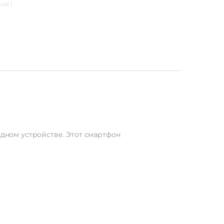
ца |
тчик
тчик
ия |
метр
стик
ский
IP56
179 г
одном устройстве. Этот смартфон
48 мм
id 13
56 Гб
Нет