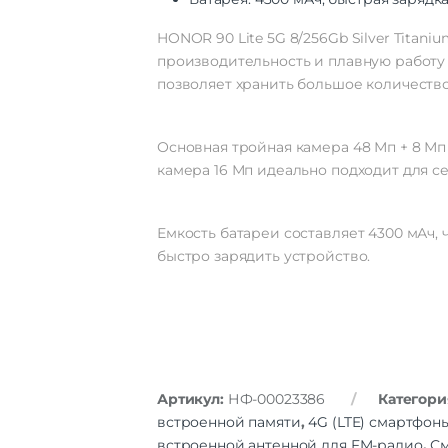
HONOR 90 Lite 5G 8/256Gb Silver Tita
производительность и плавную работу 
позволяет хранить большое количеств
Основная тройная камера 48 Мп + 8 М
камера 16 Мп идеально подходит для с
Емкость батареи составляет 4300 мАч, 
быстро зарядить устройство.
Артикул:
НФ-00023386
Категори
встроенной памяти
,
4G (LTE) смартфон
встроенной антенной для FM-радио
,
См