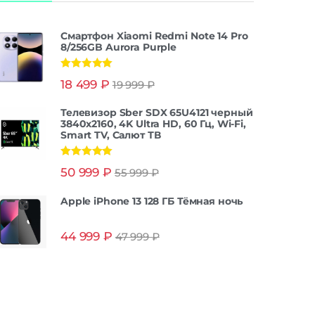
5.3
есть
Смартфон Xiaomi Redmi Note 14 Pro
8/256GB Aurora Purple
ка |
шних
Оценка
5.00
18 499
₽
19 999
₽
из 5
йств
arge
Телевизор Sber SDX 65U4121 черный
3840x2160, 4K Ultra HD, 60 Гц, Wi-Fi,
Smart TV, Салют ТВ
Dou |
con |
Оценка
5.00
50 999
₽
55 999
₽
из 5
НАСС
Apple iPhone 13 128 ГБ Тёмная ночь
рсии
44 999
₽
47 999
₽
ка в
идет
ство
8 Гб