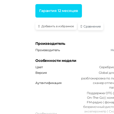
Гарантия 12 месяцев
Сравнение
Добавить в избранное
Производитель
Производитель
H
Особенности модели
Цвет
Серебри
Версия
Global дл
разблокировка по ли
Аутентификация
сканер отпеч
па
Поддержка OTG 
On-The-Go) | ком
FM-радио | фонар
безрамочный диспл
акселерометр | Ск
Особенности