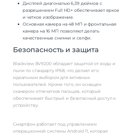
камеры
Дисплей диагональю 6,39 дюймов с
Время работы с видео
9 ч
разрешением Full HD+ обеспечивает яркое
Макс. разрешение видео
2560×1440
и четкое изображение.
тройная камера | автофокусировка |
Основная камера на 48 МП и фронтальная
Функции камеры
широкоугольный объектив |
камера на 16 МП позволяют делать
фронтальная вспышка
качественные снимки и селфи.
Особенности камеры
Samsung ISOCELL JN1 | f1,8 | 2K
Безопасность и защита
Аккумулятор
Аккумулятор
несъемный
Blackview BV9200 обладает защитой от воды и
Емкость аккумулятора
5000 мАч
пыли по стандарту IP68, что делает его
Время работы
500 ч
идеальным выбором для активных
пользователей. Кроме того, он оснащен
Интерфейсы/разъемы
сканером отпечатков пальцев, который
Тип разъема для зарядки
USB-C
обеспечивает быстрый и безопасный доступ к
Выход на наушники
USB Type-C
устройству.
Беспроводные технологии
Беспроводные технологии
Bluetooth | Wi-Fi | GPS
Смартфон работает под управлением
Версия Bluetooth
5
операционной системы Android 11, которая
NFC
есть