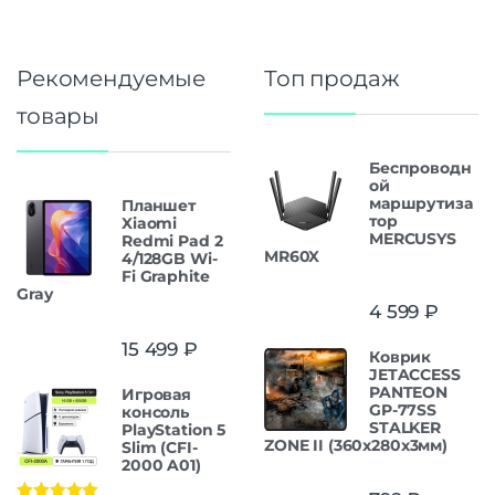
Рекомендуемые
Топ продаж
товары
Беспроводн
ой
маршрутиза
Планшет
тор
Xiaomi
MERCUSYS
Redmi Pad 2
MR60X
4/128GB Wi-
Fi Graphite
Gray
4 599
₽
15 499
₽
Коврик
JETACCESS
PANTEON
Игровая
GP-77SS
консоль
STALKER
PlayStation 5
ZONE II (360x280x3мм)
Slim (CFI-
2000 A01)