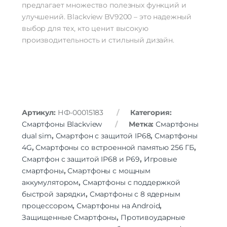
предлагает множество полезных функций и
Питание
улучшений. Blackview BV9200 – это надежный
выбор для тех, кто ценит высокую
беспроводная зарядка | быстрая
Функции зарядки
зарядка
производительность и стильный дизайн.
Навигация
A-GPS | BeiDou | GALILEO | GPS |
Навигация
ГЛОНАСС
Дополнительно
Артикул:
НФ-00015183
Категория:
Оперативная Память
8 Гб
Смартфоны Blackview
Метка:
Смартфоны
dual sim
,
Смартфон с защитой IP68
,
Смартфоны
4G
,
Смартфоны со встроенной памятью 256 ГБ
,
Смартфон с защитой IP68 и P69
,
Игровые
смартфоны
,
Смартфоны с мощным
аккумулятором
,
Смартфоны с поддержкой
быстрой зарядки
,
Смартфоны с 8 ядерным
процессором
,
Смартфоны на Android
,
Защищенные Смартфоны
,
Противоударные