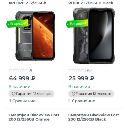
XPLORE 2 12/256Gb
ROCK 2 12/256GB Black
Projector Black
(0)
(0)
0
0
64 999
₽
25 999
₽
o
o
u
u
t
t
В наличии
В наличии
o
o
f
f
Гарантия 12 месяцев
Гарантия 12 месяцев
5
5
Сравнение
Сравнение
Смартфон Blackview Fort
Смартфон Blackview Fort
200 12/256GB Orange
200 12/256GB Black