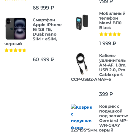
799
₽
Оценка
5.00
68 999
₽
из 5
Мобильный
телефон
Смартфон
Maxvi B110
Apple iPhone
Black
16 128 ГБ,
Dual: nano
SIM + eSIM,
Оценка
5.00
1 999
₽
черный
из 5
Кабель-
Оценка
5.00
60 499
₽
удлинитель
из 5
AM-AF, 1.8m,
USB 2.0, Pro
Cablexpert
CCP-USB2-AMAF-6
399
₽
Коврик с
подушкой
под запястье
Gembird MP-
WR-GRAY
225*195*5мм, серый