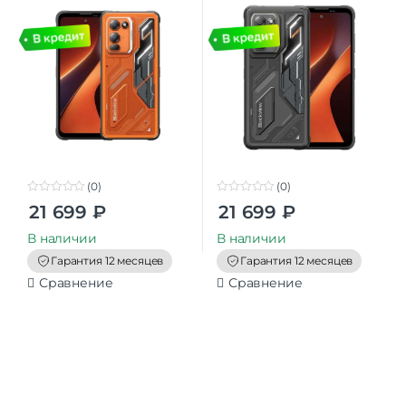
(0)
(0)
0
0
21 699
₽
21 699
₽
o
o
u
u
t
t
В наличии
В наличии
o
o
f
f
Гарантия 12 месяцев
Гарантия 12 месяцев
5
5
Сравнение
Сравнение