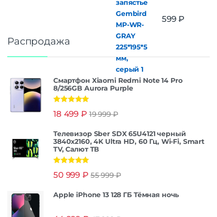
599
₽
Распродажа
Смартфон Xiaomi Redmi Note 14 Pro
8/256GB Aurora Purple
Оценка
5.00
18 499
₽
19 999
₽
из 5
Телевизор Sber SDX 65U4121 черный
3840x2160, 4K Ultra HD, 60 Гц, Wi-Fi, Smart
TV, Салют ТВ
Оценка
5.00
50 999
₽
55 999
₽
из 5
Apple iPhone 13 128 ГБ Тёмная ночь