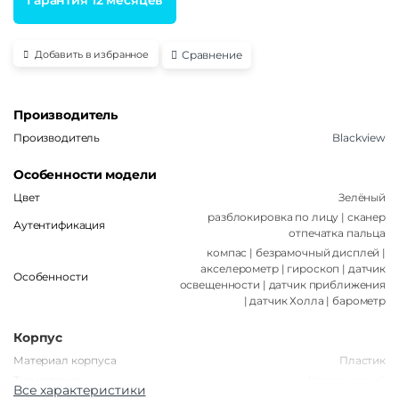
Сравнение
Добавить в избранное
Производитель
Производитель
Blackview
Особенности модели
Цвет
Зелёный
разблокировка по лицу | сканер
Аутентификация
отпечатка пальца
компас | безрамочный дисплей |
акселерометр | гироскоп | датчик
Особенности
освещенности | датчик приближения
| датчик Холла | барометр
Корпус
Материал корпуса
Пластик
Тип корпуса
Классический
Все характеристики