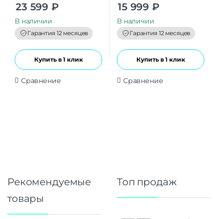
0
0
23 599
₽
15 999
₽
o
o
u
u
t
t
В наличии
В наличии
o
o
f
f
Гарантия 12 месяцев
Гарантия 12 месяцев
5
5
Купить в 1 клик
Купить в 1 клик
Сравнение
Сравнение
Рекомендуемые
Топ продаж
товары