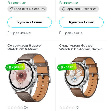
t
t
В наличии
В наличии
o
o
f
f
Гарантия 12 месяцев
Гарантия 12 месяцев
5
5
Купить в 1 клик
Купить в 1 клик
Сравнение
Сравнение
Смарт-часы Huawei
Смарт-часы Huawei
Watch GT 6 46mm
Watch GT 5 46mm Brown
Grey(55020FWE)
(0)
(0)