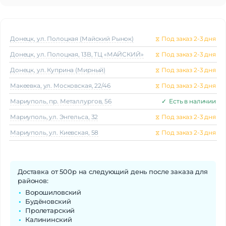
Разрешение
466×466
Защитное стекло
Gorilla Glass
Активный экран
Да
Яркость
500 кд/м²
Донецк, ул. Полоцкая (Майский Рынок)
⧖
Под заказ 2-3 дня
Донецк, ул. Полоцкая, 13В, ТЦ «МАЙСКИЙ»
⧖
Под заказ 2-3 дня
Стандарт связи/интернет
Донецк, ул. Куприна (Мирный)
⧖
Под заказ 2-3 дня
Телефонные звонки
Да
Макеeвка, ул. Московская, 22/46
⧖
Под заказ 2-3 дня
Процессор
Мариуполь, пр. Металлургов, 56
✓
Есть в наличии
Процессор
Kirin A1
Частота процессора
1.4 ГГц
Мариуполь, ул. Энгельса, 32
⧖
Под заказ 2-3 дня
Мариуполь, ул. Киевская, 58
⧖
Под заказ 2-3 дня
Аккумулятор
Аккумулятор
Li-Poly
Емкость аккумулятора
455 мАч
Доставка от 500р на следующий день после заказа для
Время заряда
До 1.5 ч
районов:
Время работы
До 14 дней
Ворошиловский
Будёновский
Отслеживание
Пролетарский
Дыхательные упражнения
Да
Калининский