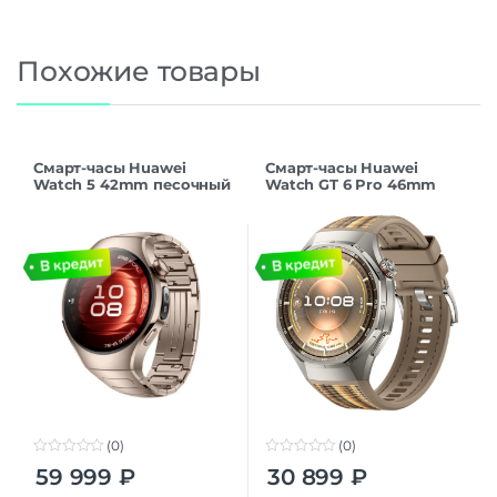
Похожие товары
Смарт-часы Huawei
Смарт-часы Huawei
Watch 5 42mm песочный
Watch GT 6 Pro 46mm
Brown
Woven(55020FWA)
(0)
(0)
0
0
59 999
₽
30 899
₽
o
o
u
u