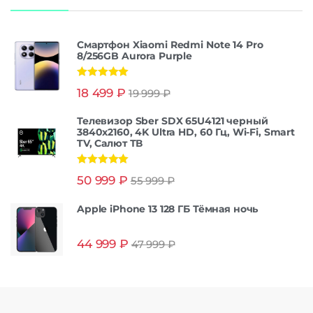
Смартфон Xiaomi Redmi Note 14 Pro
8/256GB Aurora Purple
Оценка
5.00
18 499
₽
19 999
₽
из 5
Телевизор Sber SDX 65U4121 черный
3840x2160, 4K Ultra HD, 60 Гц, Wi-Fi, Smart
TV, Салют ТВ
Оценка
5.00
50 999
₽
55 999
₽
из 5
Apple iPhone 13 128 ГБ Тёмная ночь
44 999
₽
47 999
₽