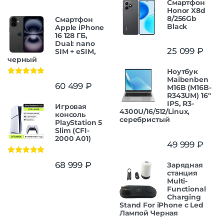
Смартфон
Honor X8d
8/256Gb
Смартфон
Black
Apple iPhone
16 128 ГБ,
Dual: nano
25 099
₽
SIM + eSIM,
черный
Ноутбук
Maibenben
Оценка
5.00
60 499
₽
M16B (M16B-
из 5
R343UM) 16"
IPS, R3-
Игровая
4300U/16/512/Linux,
консоль
серебристый
PlayStation 5
Slim (CFI-
2000 A01)
49 999
₽
Оценка
5.00
68 999
₽
Зарядная
из 5
станция
Multi-
Functional
Charging
Stand For iPhone с Led
Лампой Черная