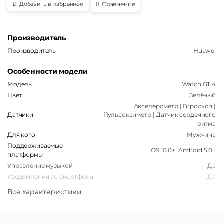
Сравнение
Добавить в избранное
Производитель
Производитель
Huawei
Особенности модели
Модель
Watch GT 4
Цвет
Зелёный
Акселерометр | Гироскоп |
Датчики
Пульсоксиметр | Датчик сердечного
ритма
Для кого
Мужчина
Поддерживаемые
iOS 10.0+, Android 5.0+
платформы
Управление музыкой
Да
Уведомления со смартфона
Да
Водонепроницаемость
5ATM
Все характеристики
Корпус
Форма корпуса часов
Круглая