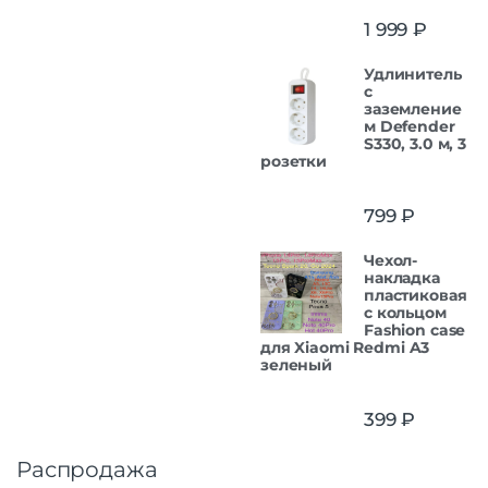
1 999
₽
Удлинитель
с
заземление
м Defender
S330, 3.0 м, 3
розетки
799
₽
Чехол-
накладка
пластиковая
с кольцом
Fashion case
для Xiaomi Redmi A3
зеленый
399
₽
Распродажа