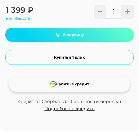
Alternative:
1 399
₽
Кешбэк
42
₽
В корзину
Купить в 1 клик
Купить в кредит
Кредит от СберБанка – без взноса и переплат
Подробнее о кредите