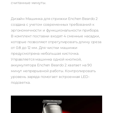
считанные минуты.
Дизайн Машинка для стрижки Enchen Beardo 2
создана с учетом современных требований к
эргономичности и функциональности прибора.
В комплект поставки входят 4 сменные насадки,
которые позволяют отрегулировать длину среза
от 0.8 до 12 мм. Для чистки машинки
предусмотрена небольшая кисточка.
Управляется машинка одной кнопкой,
аккумулятора Enchen Beardo 2 хватает на 90
минут непрерывной работы. Контролировать
уровень заряда помогает встроенная LED-
подсветка.