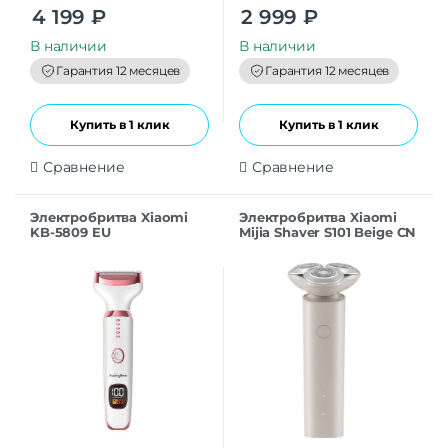
0
0
4 199
₽
2 999
₽
o
o
u
u
t
t
В наличии
В наличии
o
o
f
f
Гарантия 12 месяцев
Гарантия 12 месяцев
5
5
Купить в 1 клик
Купить в 1 клик
Сравнение
Сравнение
Электробритва Xiaomi
Электробритва Xiaomi
KB-5809 EU
Mijia Shaver S101 Beige CN