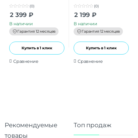
(0)
(0)
0
0
2 399
₽
2 199
₽
o
o
u
u
t
t
В наличии
В наличии
o
o
f
f
Гарантия 12 месяцев
Гарантия 12 месяцев
5
5
Купить в 1 клик
Купить в 1 клик
Сравнение
Сравнение
Рекомендуемые
Топ продаж
товары