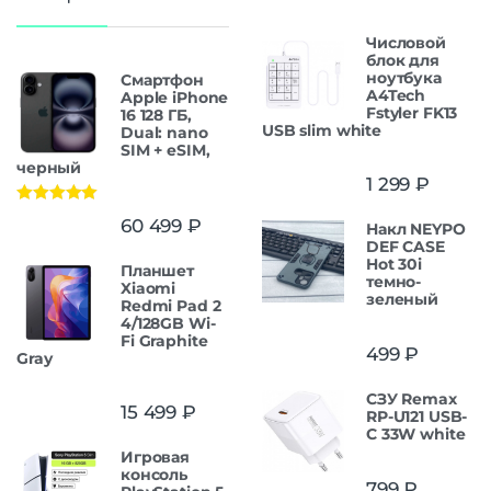
Числовой
блок для
ноутбука
Смартфон
A4Tech
Apple iPhone
Fstyler FK13
16 128 ГБ,
USB slim white
Dual: nano
SIM + eSIM,
черный
1 299
₽
Оценка
5.00
60 499
₽
Накл NEYPO
из 5
DEF CASE
Hot 30i
Планшет
темно-
Xiaomi
зеленый
Redmi Pad 2
4/128GB Wi-
Fi Graphite
499
₽
Gray
СЗУ Remax
15 499
₽
RP-U121 USB-
C 33W white
Игровая
консоль
799
₽