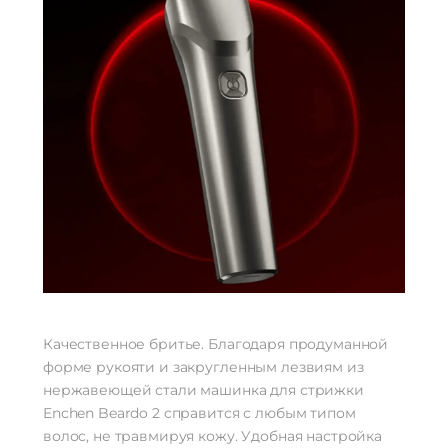
Качественное бритье. Благодаря продуманной
форме рукояти и закругленным лезвиям из
нержавеющей стали машинка для стрижки
Enchen Beardo 2 справится с любым типом
волос, не травмируя кожу. Удобная настройка