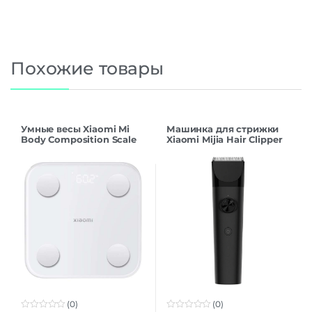
Похожие товары
Умные весы Xiaomi Mi
Машинка для стрижки
Body Composition Scale
Xiaomi Mijia Hair Clipper
S400 MJTZC01YM White
LFQ02KL CN
EU
(0)
(0)