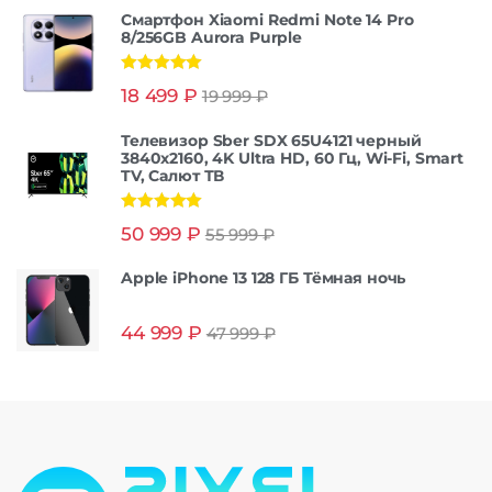
Смартфон Xiaomi Redmi Note 14 Pro
8/256GB Aurora Purple
Оценка
5.00
18 499
₽
19 999
₽
из 5
Телевизор Sber SDX 65U4121 черный
3840x2160, 4K Ultra HD, 60 Гц, Wi-Fi, Smart
TV, Салют ТВ
Оценка
5.00
50 999
₽
55 999
₽
из 5
Apple iPhone 13 128 ГБ Тёмная ночь
44 999
₽
47 999
₽