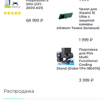
PlayStation 5
Slim (CFI-
2000 A01)
Чехол для
Xiaomi 15
Ultra с
Оценка
5.00
68 999
₽
защитой
из 5
камеры
Aitotem Темно-Зеленый
1 999
₽
Подставка
для PS4
Multi-
Functional
Cooling
Stand (Dobe TP4-190476)
3 999
₽
Распродажа