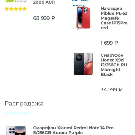
2000 A01)
Накладка
Piblue PL-52
Оценка
5.00
68 999
₽
Magsafe
из 5
Case iP15Pro
red
1 699
₽
Смартфон
Honor X9d
12/256Gb RU
Midnight
Black
34 799
₽
Распродажа
Смартфон Xiaomi Redmi Note 14 Pro
8/256GB Aurora Purple