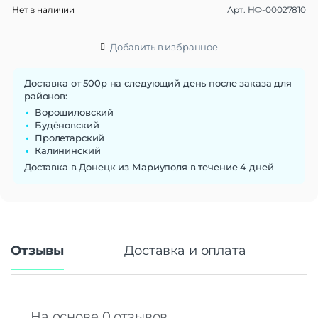
Нет в наличии
Арт.
НФ-00027810
Материал браслета/
силикон
ремешка
Ширина ремешка
20 мм
Добавить в избранное
Сменные ремешки
Да
Тип застежки
Пряжка
Доставка от 500р на следующий день после заказа для
районов:
Габариты
Ворошиловский
Вес
40 г
Будёновский
Пролетарский
Размеры (ШxВxТ)
39x39x11 мм
Калининский
Операционная система
Доставка в Донецк из Мариуполя в течение 4 дней
Операционная система
LiteOS 1.0
Функции памяти
Объем памяти
4 Гб
Отзывы
Доставка и оплата
Дисплей
Дисплей
TFT
Диагональ экрана
1.4"
Разрешение
240×240
На основе 0 отзывов