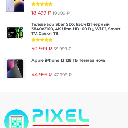
Оценка
5.00
18 499
₽
19 999
₽
из 5
Телевизор Sber SDX 65U4121 черный
3840x2160, 4K Ultra HD, 60 Гц, Wi-Fi, Smart
TV, Салют ТВ
Оценка
5.00
50 999
₽
55 999
₽
из 5
Apple iPhone 13 128 ГБ Тёмная ночь
44 999
₽
47 999
₽