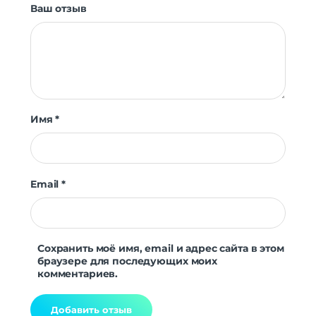
Мониторинг сна
Да
Ваш отзыв
Уровень стресса
Да
Женское здоровье
Да
Датчики
Акселерометр
Да
Гироскоп
Да
Пульсоксиметр
Да
Имя
*
Беспроводные технологии
Беспроводные технологии
Bluetooth | Wi-Fi
Версия Bluetooth
5.0
Email
*
NFC
нет
Питание
Функции зарядки
быстрая зарядка
Сохранить моё имя, email и адрес сайта в этом
браузере для последующих моих
Навигация
комментариев.
Навигация
Нет