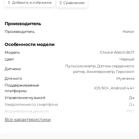
Сравнение
Добавить в избранное
Производитель
Производитель
Honor
Особенности модели
Модель
Choice Watch BOT
Цвет
Чёрный
Пульсоксиметр, Датчик сердечного
Датчики
ритма, Акселерометр, Гироскоп
Для кого
Мужчина
Поддерживаемые
iOS 9.0+, Android 4.4+
платформы
Управление музыкой
Да
Уведомления со смартфона
Да
Водонепроницаемость
IP67
Все характеристики
Корпус
Форма корпуса часов
Круглая
Материал корпуса
Пластик