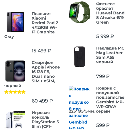
Фитнесс-
браслет
Huawei Band
Планшет
8 Ahsoka-B19
Xiaomi
Green
Redmi Pad 2
4/128GB Wi-
Fi Graphite
5 999
₽
Gray
Накладка MC
15 499
₽
Mag Leather
Sam A55
черный
Смартфон
Apple iPhone
16 128 ГБ,
799
₽
Dual: nano
SIM + eSIM,
черный
Коврик с
подушкой
под запястье
Оценка
5.00
60 499
₽
Gembird MP-
из 5
WR-GRAY
225*195*5мм, серый
Игровая
консоль
PlayStation 5
599
₽
Slim (CFI-