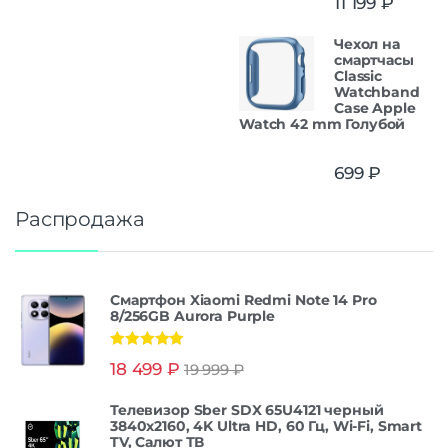
11 199
₽
Чехол на
смартчасы
Classic
Watchband
Case Apple
Watch 42 mm Голубой
699
₽
Распродажа
Смартфон Xiaomi Redmi Note 14 Pro
8/256GB Aurora Purple
Оценка
5.00
18 499
₽
19 999
₽
из 5
Телевизор Sber SDX 65U4121 черный
3840x2160, 4K Ultra HD, 60 Гц, Wi-Fi, Smart
TV, Салют ТВ