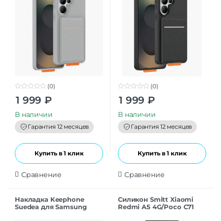
(0)
(0)
0
0
1 999
₽
1 999
₽
o
o
u
u
t
t
В наличии
В наличии
o
o
f
f
Гарантия 12 месяцев
Гарантия 12 месяцев
5
5
Купить в 1 клик
Купить в 1 клик
Сравнение
Сравнение
Накладка Keephone
Силикон Smitt Xiaomi
Suedea для Samsung
Redmi A5 4G/Poco C71
S26Ultra deep blue
black