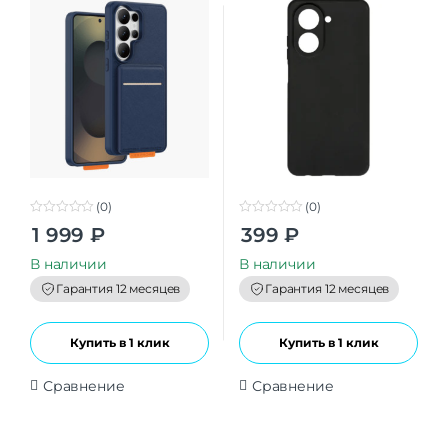
(0)
(0)
0
0
1 999
₽
399
₽
o
o
u
u
t
t
В наличии
В наличии
o
o
f
f
Гарантия 12 месяцев
Гарантия 12 месяцев
5
5
Купить в 1 клик
Купить в 1 клик
Сравнение
Сравнение