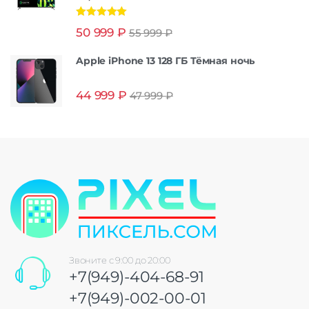
Оценка
5.00
50 999
₽
55 999
₽
из 5
Apple iPhone 13 128 ГБ Тёмная ночь
44 999
₽
47 999
₽
Звоните с 9:00 до 20:00
+7(949)-404-68-91
+7(949)-002-00-01