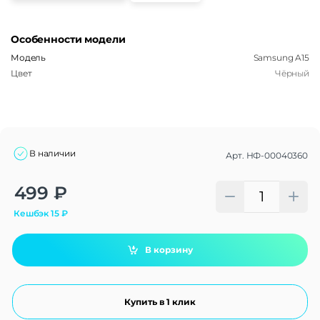
Особенности модели
Модель
Samsung A15
Цвет
Чёрный
В наличии
Арт.
НФ-00040360
Alternative:
499
₽
Кешбэк
15
₽
В корзину
Купить в 1 клик