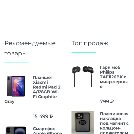
Рекомендуемые
Топ продаж
товары
Гарн моб
Philips
TAE1126BK с
Планшет
микр.черны
Xiaomi
е
Redmi Pad 2
4/128GB Wi-
Fi Graphite
799
₽
Gray
Пластиковая
15 499
₽
накладка
под магнит с
кольцом-
Смартфон
держателем
Apple iPhone