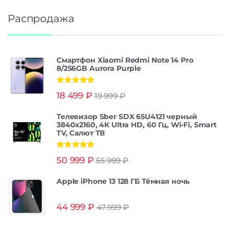
Распродажа
Смартфон Xiaomi Redmi Note 14 Pro
8/256GB Aurora Purple
Оценка
5.00
18 499
₽
19 999
₽
из 5
Телевизор Sber SDX 65U4121 черный
3840x2160, 4K Ultra HD, 60 Гц, Wi-Fi, Smart
TV, Салют ТВ
Оценка
5.00
50 999
₽
55 999
₽
из 5
Apple iPhone 13 128 ГБ Тёмная ночь
44 999
₽
47 999
₽