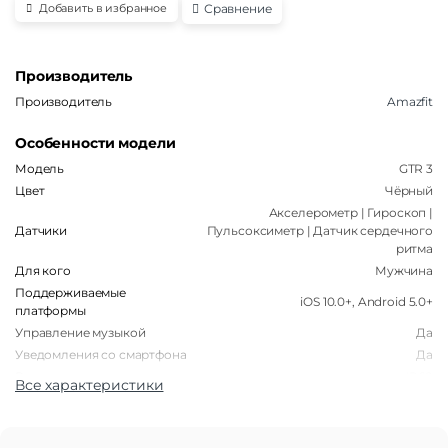
Сравнение
Добавить в избранное
Производитель
Производитель
Amazfit
Особенности модели
Модель
GTR 3
Цвет
Чёрный
Акселерометр | Гироскоп |
Датчики
Пульсоксиметр | Датчик сердечного
ритма
Для кого
Мужчина
Поддерживаемые
iOS 10.0+, Android 5.0+
платформы
Управление музыкой
Да
Уведомления со смартфона
Да
Водонепроницаемость
IP68
Все характеристики
Корпус
Форма корпуса часов
Круглая