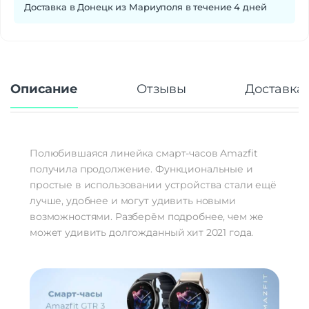
Физическая активность
Да
Доставка в Донецк из Мариуполя в течение 4 дней
Мониторинг сна
Да
Уровень стресса
Да
Женское здоровье
Да
Датчики
Описание
Отзывы
Доставка 
Акселерометр
Да
Гироскоп
Да
Пульсоксиметр
Да
Полюбившаяся линейка смарт-часов Amazfit
Беспроводные технологии
получила продолжение. Функциональные и
Беспроводные технологии
Bluetooth | Wi-Fi
простые в использовании устройства стали ещё
Версия Bluetooth
5.2
лучше, удобнее и могут удивить новыми
NFC
нет
возможностями. Разберём подробнее, чем же
Питание
может удивить долгожданный хит 2021 года.
беспроводная зарядка | быстрая
Функции зарядки
зарядка
Навигация
Навигация
GALILEO | GPS | ГЛОНАСС