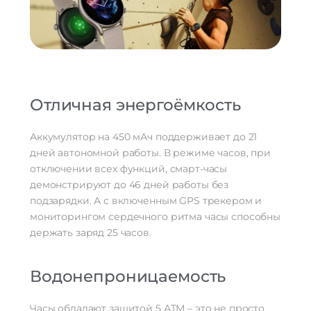
Отличная энергоёмкость
Аккумулятор на 450 мАч поддерживает до 21
дней автономной работы. В режиме часов, при
отключении всех функций, смарт-часы
демонстрируют до 46 дней работы без
подзарядки. А с включенным GPS трекером и
мониторингом сердечного ритма часы способны
держать заряд 25 часов.
Водонепроницаемость
Часы обладают защитой 5 АТМ – это не просто