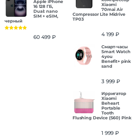
Apple iPhone
Xiaomi
16 128 ГБ,
70mai Air
Dual: nano
Compressor Lite Midrive
SIM + eSIM,
TP03
черный
4 199
₽
Оценка
5.00
60 499
₽
из 5
Смарт-часы
Smart Watch
4you
Benefit+ pink
sand
3 999
₽
Ирригатор
Xiaomi
Beheart
Portable
Tooth
Flushing Device (S60) Pink
1 999
₽