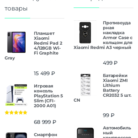
товары
Противоуда
рная
накладка
Планшет
Armor Case с
Xiaomi
кольцом для
Redmi Pad 2
Xiaomi Redmi A3 черный
4/128GB Wi-
Fi Graphite
Gray
499
₽
15 499
₽
Батарейки
Xiaomi ZMI
Lithium
Игровая
Battery
консоль
CR2032 5 шт.
PlayStation 5
CN
Slim (CFI-
2000 A01)
99
₽
Оценка
5.00
68 999
₽
из 5
Автомобиль
ный
Смартфон
компрессор