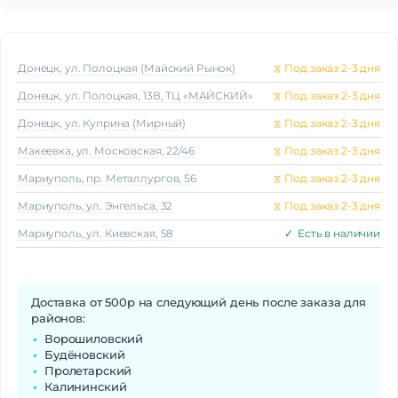
Разрешение
454×454
Защитное стекло
Gorilla Glass
Активный экран
Да
Яркость
500 кд/м²
Донецк, ул. Полоцкая (Майский Рынок)
⧖
Под заказ 2-3 дня
Донецк, ул. Полоцкая, 13В, ТЦ «МАЙСКИЙ»
⧖
Под заказ 2-3 дня
Стандарт связи/интернет
Донецк, ул. Куприна (Мирный)
⧖
Под заказ 2-3 дня
Телефонные звонки
Да
Макеeвка, ул. Московская, 22/46
⧖
Под заказ 2-3 дня
Процессор
Мариуполь, пр. Металлургов, 56
⧖
Под заказ 2-3 дня
Процессор
Exynos W920
Частота процессора
1.2 ГГц
Мариуполь, ул. Энгельса, 32
⧖
Под заказ 2-3 дня
Мариуполь, ул. Киевская, 58
✓
Есть в наличии
Аккумулятор
Аккумулятор
Li-Poly
Емкость аккумулятора
450 мАч
Доставка от 500р на следующий день после заказа для
Время заряда
До 2 ч
районов:
Время работы
До 12 дней
Ворошиловский
Будёновский
Отслеживание
Пролетарский
Дыхательные упражнения
Да
Калининский