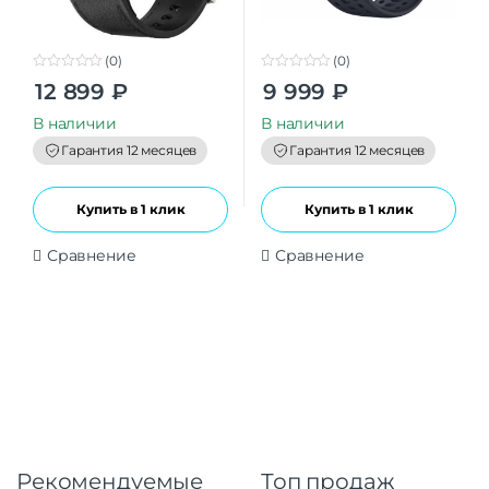
(0)
(0)
0
0
12 899
₽
9 999
₽
o
o
u
u
t
t
В наличии
В наличии
o
o
f
f
Гарантия 12 месяцев
Гарантия 12 месяцев
5
5
Купить в 1 клик
Купить в 1 клик
Сравнение
Сравнение
Рекомендуемые
Топ продаж