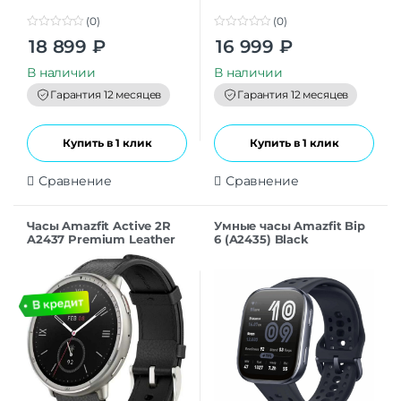
(0)
(0)
0
0
18 899
₽
16 999
₽
o
o
u
u
t
t
В наличии
В наличии
o
o
f
f
Гарантия 12 месяцев
Гарантия 12 месяцев
5
5
Купить в 1 клик
Купить в 1 клик
Сравнение
Сравнение
Часы Amazfit Active 2R
Умные часы Amazfit Bip
A2437 Premium Leather
6 (A2435) Black
Black (24376535137906)