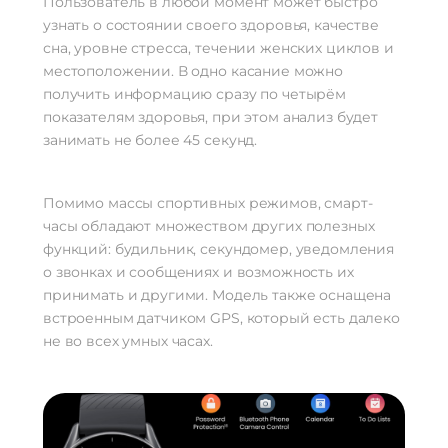
Пользователь в любой момент может быстро
узнать о состоянии своего здоровья, качестве
сна, уровне стресса, течении женских циклов и
местоположении. В одно касание можно
получить информацию сразу по четырём
показателям здоровья, при этом анализ будет
занимать не более 45 секунд.
Помимо массы спортивных режимов, смарт-
часы обладают множеством других полезных
функций: будильник, секундомер, уведомления
о звонках и сообщениях и возможность их
принимать и другими. Модель также оснащена
встроенным датчиком GPS, который есть далеко
не во всех умных часах.