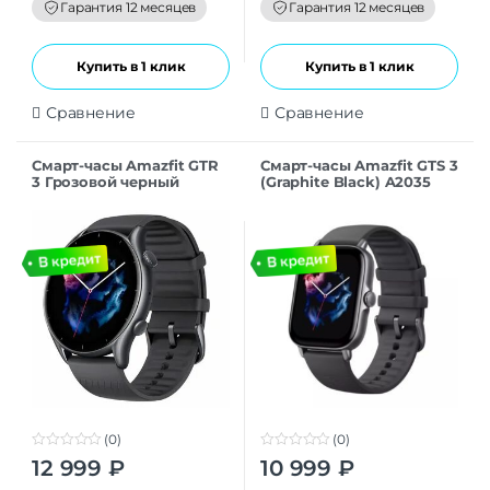
f
f
Гарантия 12 месяцев
Гарантия 12 месяцев
5
5
Купить в 1 клик
Купить в 1 клик
Сравнение
Сравнение
Смарт-часы Amazfit GTR
Смарт-часы Amazfit GTS 3
3 Грозовой черный
(Graphite Black) A2035
(0)
(0)
0
0
12 999
₽
10 999
₽
o
o
u
u