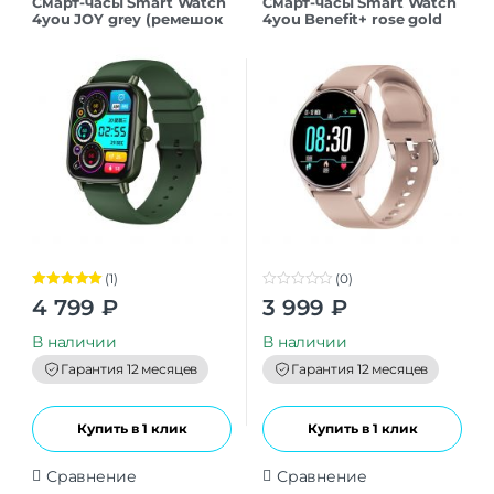
Смарт-часы Smart Watch
Смарт-часы Smart Watch
4you JOY grey (ремешок
4you Benefit+ rose gold
темно-зеленый)
(1)
(0)
Оценка
5.00
0
4 799
₽
3 999
₽
из 5
o
u
t
В наличии
В наличии
o
f
Гарантия 12 месяцев
Гарантия 12 месяцев
5
Купить в 1 клик
Купить в 1 клик
Сравнение
Сравнение