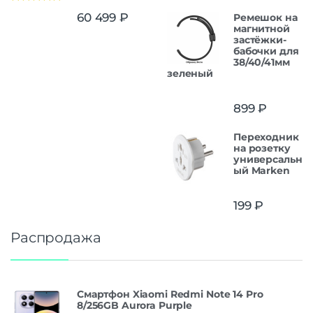
Оценка
5.00
60 499
₽
Ремешок на
из 5
магнитной
застёжки-
бабочки для
38/40/41мм
зеленый
899
₽
Переходник
на розетку
универсальн
ый Marken
199
₽
Распродажа
Смартфон Xiaomi Redmi Note 14 Pro
8/256GB Aurora Purple