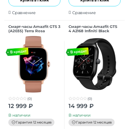
Купить в 1 клик
Купить в 1 клик
Сравнение
Сравнение
Смарт-часы Amazfit GTS 3
Смарт-часы Amazfit GTS
(A2035) Terra Rosa
4 A2168 Infiniti Black
(0)
(0)
0
0
12 999
₽
14 999
₽
o
o
u
u
t
t
В наличии
В наличии
o
o
f
f
Гарантия 12 месяцев
Гарантия 12 месяцев
5
5