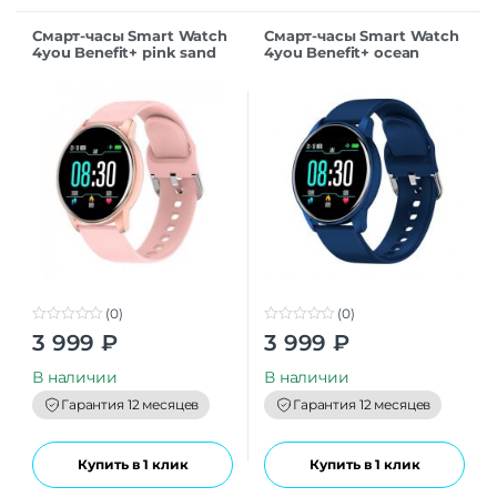
Смарт-часы Smart Watch
Смарт-часы Smart Watch
4you Benefit+ pink sand
4you Benefit+ ocean
(0)
(0)
0
0
3 999
₽
3 999
₽
o
o
u
u
t
t
В наличии
В наличии
o
o
f
f
Гарантия 12 месяцев
Гарантия 12 месяцев
5
5
Купить в 1 клик
Купить в 1 клик