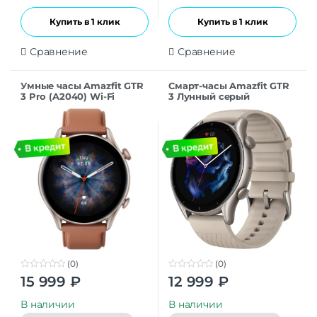
Купить в 1 клик
Купить в 1 клик
Сравнение
Сравнение
Умные часы Amazfit GTR
Смарт-часы Amazfit GTR
3 Pro (A2040) Wi-Fi
3 Лунный серый
Brown Leather
(0)
(0)
0
0
15 999
₽
12 999
₽
o
o
u
u
t
t
В наличии
В наличии
o
o