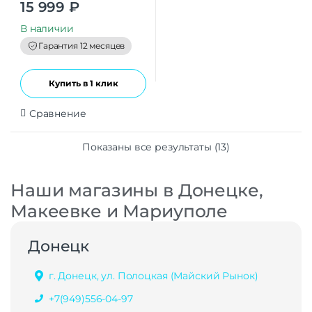
0
15 999
₽
o
u
t
В наличии
o
f
Гарантия 12 месяцев
5
Купить в 1 клик
Сравнение
Показаны все результаты (13)
Наши магазины в Донецке,
Макеевке и Мариуполе
Донецк
г. Донецк, ул. Полоцкая (Майский Рынок)
+7(949)556-04-97