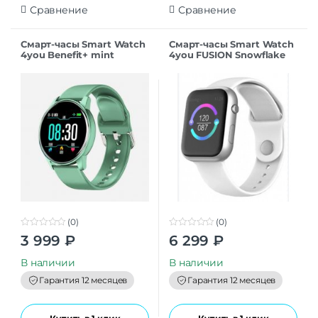
Сравнение
Сравнение
Смарт-часы Smart Watch
Смарт-часы Smart Watch
4you Benefit+ mint
4you FUSION Snowflake
(0)
(0)
0
0
3 999
₽
6 299
₽
o
o
u
u
t
t
В наличии
В наличии
o
o
f
f
Гарантия 12 месяцев
Гарантия 12 месяцев
5
5