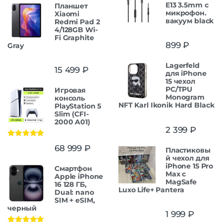
E13 3.5mm с
Планшет
микрофон.
Xiaomi
вакуум black
Redmi Pad 2
4/128GB Wi-
Fi Graphite
899
₽
Gray
Lagerfeld
15 499
₽
для iPhone
15 чехол
PC/TPU
Игровая
Monogram
консоль
NFT Karl Ikonik Hard Black
PlayStation 5
Slim (CFI-
2000 A01)
2 399
₽
Оценка
5.00
68 999
₽
Пластиковы
из 5
й чехол для
iPhone 15 Pro
Смартфон
Max с
Apple iPhone
MagSafe
16 128 ГБ,
Luxo Life+ Pantera
Dual: nano
SIM + eSIM,
черный
1 999
₽