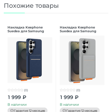
Похожие товары
Накладка Keephone
Накладка Keephone
Suedea для Samsung
Suedea для Samsung
S26Ultra deep blue
S26Ultra grey
(0)
(0)
0
0
1 999
₽
1 999
₽
o
o
u
u
t
t
В наличии
В наличии
o
o
f
f
Гарантия 12 месяцев
Гарантия 12 месяцев