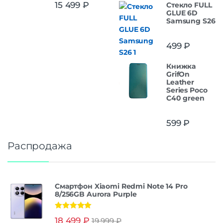
15 499
₽
Стекло FULL
GLUE 6D
Samsung S26
499
₽
Книжка
GrifOn
Leather
Series Poco
C40 green
599
₽
Распродажа
Смартфон Xiaomi Redmi Note 14 Pro
8/256GB Aurora Purple
Оценка
5.00
18 499
₽
19 999
₽
из 5