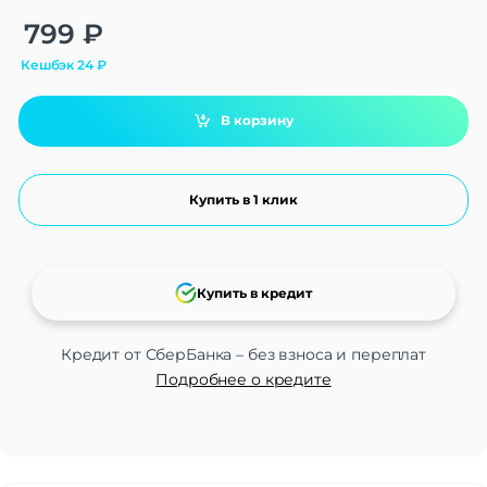
Alternative:
799
₽
Кешбэк
24
₽
В корзину
Купить в 1 клик
Купить в кредит
Кредит от СберБанка – без взноса и переплат
Подробнее о кредите