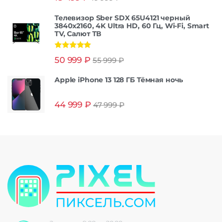
Телевизор Sber SDX 65U4121 черный
3840x2160, 4K Ultra HD, 60 Гц, Wi-Fi, Smart
TV, Салют ТВ
Оценка
5.00
50 999
₽
55 999
₽
из 5
Apple iPhone 13 128 ГБ Тёмная ночь
44 999
₽
47 999
₽