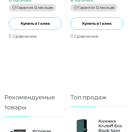
В наличии
В наличии
o
o
f
f
Гарантия 12 месяцев
Гарантия 12 месяцев
5
5
Купить в 1 клик
Купить в 1 клик
Сравнение
Сравнение
Рекомендуемые
Топ продаж
товары
Книжка
Krutoff Eco
Book Sam
Игровая