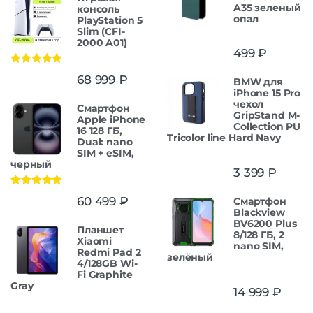
A35 зеленый
консоль
опал
PlayStation 5
Slim (CFI-
2000 A01)
499
₽
Оценка
5.00
68 999
₽
BMW для
из 5
iPhone 15 Pro
чехол
Смартфон
GripStand M-
Apple iPhone
Collection PU
16 128 ГБ,
Tricolor line Hard Navy
Dual: nano
SIM + eSIM,
черный
3 399
₽
Оценка
5.00
60 499
₽
Смартфон
из 5
Blackview
BV6200 Plus
Планшет
8/128 ГБ, 2
Xiaomi
nano SIM,
Redmi Pad 2
зелёный
4/128GB Wi-
Fi Graphite
Gray
14 999
₽