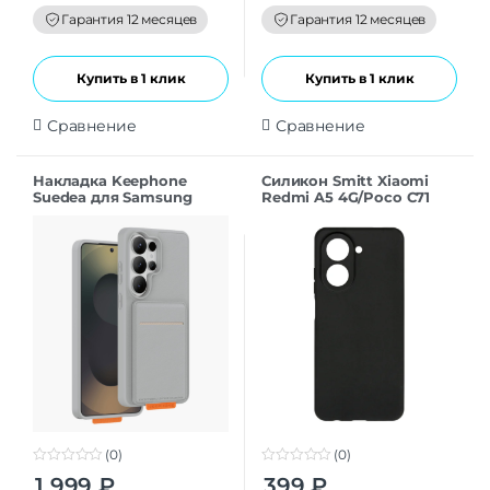
o
o
f
f
Гарантия 12 месяцев
Гарантия 12 месяцев
5
5
Купить в 1 клик
Купить в 1 клик
Сравнение
Сравнение
Накладка Keephone
Силикон Smitt Xiaomi
Suedea для Samsung
Redmi A5 4G/Poco C71
S26Ultra grey
black
(0)
(0)
0
0
1 999
₽
399
₽
o
o