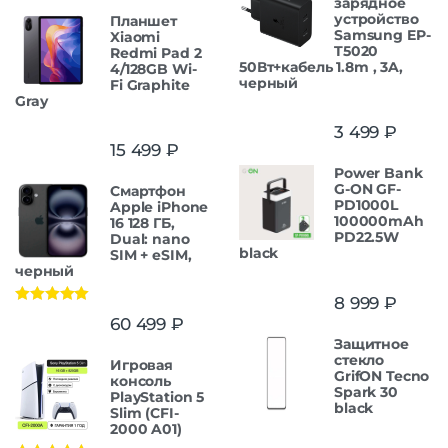
зарядное
устройство
Планшет
Samsung EP-
Xiaomi
T5020
Redmi Pad 2
50Вт+кабель 1.8m , 3A,
4/128GB Wi-
черный
Fi Graphite
Gray
3 499
₽
15 499
₽
Power Bank
G-ON GF-
Смартфон
PD1000L
Apple iPhone
100000mAh
16 128 ГБ,
PD22.5W
Dual: nano
black
SIM + eSIM,
черный
8 999
₽
Оценка
5.00
60 499
₽
из 5
Защитнoe
cтекло
Игровая
GrifON Tecno
консоль
Spark 30
PlayStation 5
black
Slim (CFI-
2000 A01)