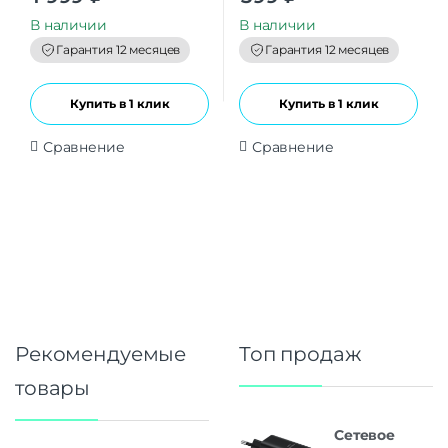
u
u
t
t
В наличии
В наличии
o
o
f
f
Гарантия 12 месяцев
Гарантия 12 месяцев
5
5
Купить в 1 клик
Купить в 1 клик
Сравнение
Сравнение
Рекомендуемые
Топ продаж
товары
Сетевое