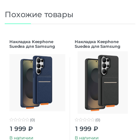
Похожие товары
Накладка Keephone
Накладка Keephone
Suedea для Samsung
Suedea для Samsung
S26Ultra deep blue
S26Ultra black
(0)
(0)
0
0
1 999
₽
1 999
₽
o
o
u
u
t
t
В наличии
В наличии