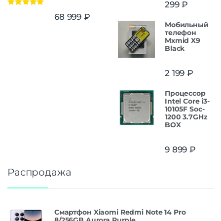
299
₽
Оценка
5.00
68 999
₽
из 5
Мобильный
телефон
Mxmid X9
Black
2 199
₽
Процессор
Intel Core i3-
10105F Soc-
1200 3.7GHz
BOX
9 899
₽
Распродажа
Смартфон Xiaomi Redmi Note 14 Pro
8/256GB Aurora Purple