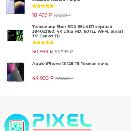
Оценка
5.00
18 499
₽
19 999
₽
из 5
Телевизор Sber SDX 65U4121 черный
3840x2160, 4K Ultra HD, 60 Гц, Wi-Fi, Smart
TV, Салют ТВ
Оценка
5.00
50 999
₽
55 999
₽
из 5
Apple iPhone 13 128 ГБ Тёмная ночь
44 999
₽
47 999
₽