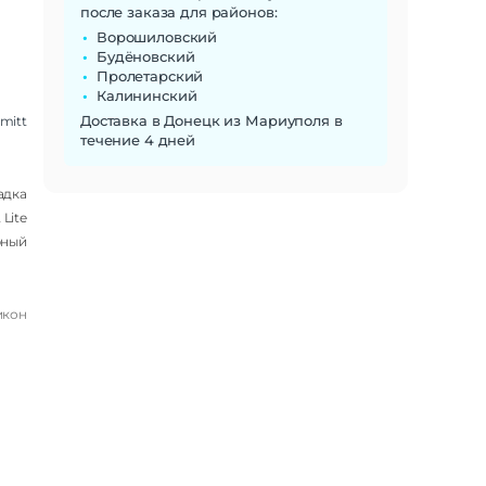
после заказа для районов:
Ворошиловский
Будёновский
Пролетарский
Калининский
Доставка в Донецк из Мариуполя в
mitt
течение 4 дней
адка
 Lite
рный
икон