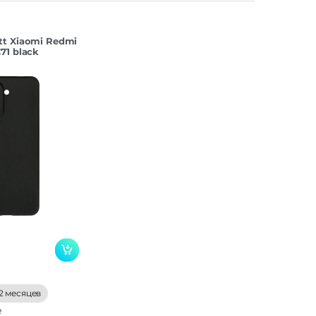
tt Xiaomi Redmi
71 black
2 месяцев
е