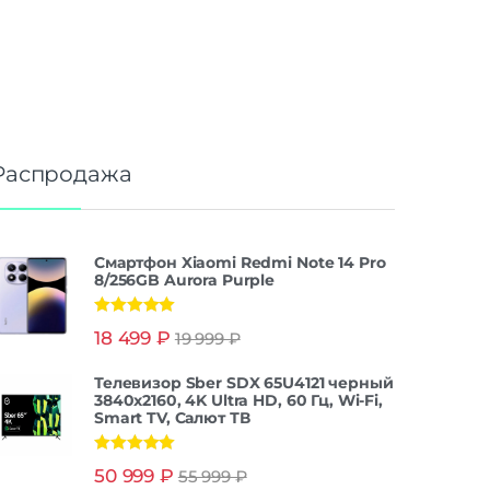
Распродажа
Смартфон Xiaomi Redmi Note 14 Pro
8/256GB Aurora Purple
Оценка
5.00
18 499
₽
19 999
₽
из 5
Телевизор Sber SDX 65U4121 черный
3840x2160, 4K Ultra HD, 60 Гц, Wi-Fi,
Smart TV, Салют ТВ
Оценка
5.00
50 999
₽
55 999
₽
из 5