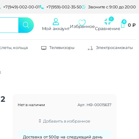
+7(949)-002-00-01
+7(959)-002-35-50
Звоните с 9:00 до 20:00
0
₽
Избранное
Мой аккаунт
Сравнение
слеты, кольца
Телевизоры
Электросамокаты
k
12
Нет в наличии
Арт.
НФ-00015637
Добавить в избранное
Доставка от 500р на следующий день