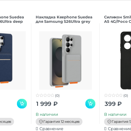
hone Suedea
Накладка Keephone Suedea
Силикон Smi
6Ultra deep
для Samsung S26Ultra grey
A5 4G/Poco C
(0)
(0)
0
0
1 999
₽
399
₽
o
o
u
u
t
t
В наличии
В наличии
o
o
f
f
есяцев
Гарантия 12 месяцев
Гарантия 1
5
5
Сравнение
Сравнени