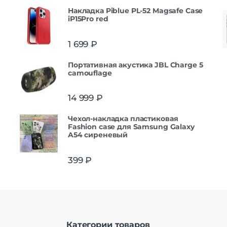
Накладка Piblue PL-52 Magsafe Case
iP15Pro red
1 699
₽
Портативная акустика JBL Charge 5
camouflage
14 999
₽
Чехол-накладка пластиковая
Fashion case для Samsung Galaxy
A54 сиреневый
399
₽
Категории товаров