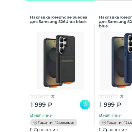
Накладка Keephone Suedea
Накладка Keep
для Samsung S26Ultra black
для Samsung S2
blue
(0)
(0)
0
0
1 999
₽
1 999
₽
o
o
u
u
t
t
В наличии
В наличии
o
o
f
f
Гарантия 12 месяцев
Гарантия 12 м
5
5
Сравнение
Сравнение