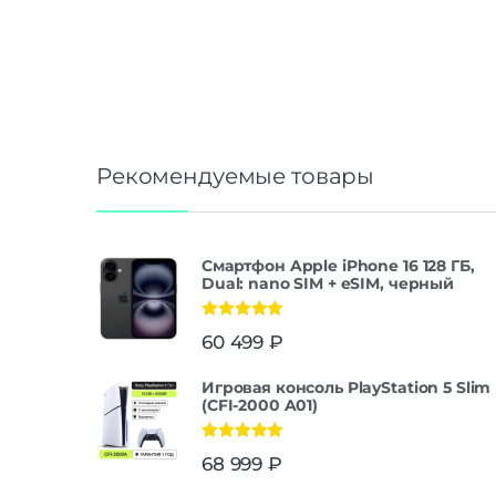
Рекомендуемые товары
Смартфон Apple iPhone 16 128 ГБ,
Dual: nano SIM + eSIM, черный
Оценка
5.00
60 499
₽
из 5
Игровая консоль PlayStation 5 Slim
(CFI-2000 A01)
Оценка
5.00
68 999
₽
из 5