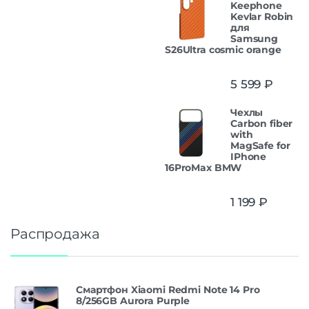
Keephone
Kevlar Robin
для
Samsung
S26Ultra cosmic orange
5 599
₽
Чехлы
Carbon fiber
with
MagSafe for
IPhone
16ProMax BMW
1 199
₽
Распродажа
Смартфон Xiaomi Redmi Note 14 Pro
8/256GB Aurora Purple