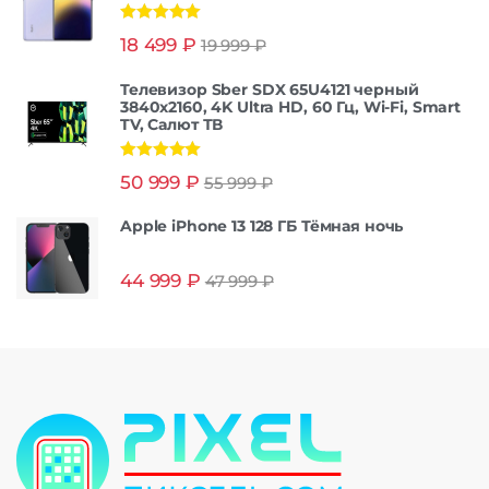
Оценка
5.00
18 499
₽
19 999
₽
из 5
Телевизор Sber SDX 65U4121 черный
3840x2160, 4K Ultra HD, 60 Гц, Wi-Fi, Smart
TV, Салют ТВ
Оценка
5.00
50 999
₽
55 999
₽
из 5
Apple iPhone 13 128 ГБ Тёмная ночь
44 999
₽
47 999
₽