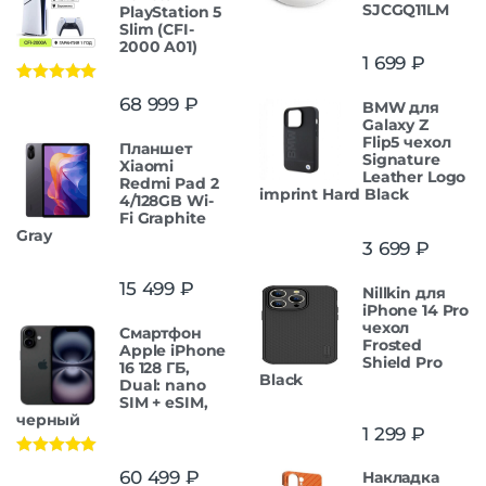
SJCGQ11LM
PlayStation 5
Slim (CFI-
2000 A01)
1 699
₽
Оценка
5.00
68 999
₽
BMW для
из 5
Galaxy Z
Flip5 чехол
Планшет
Signature
Xiaomi
Leather Logo
Redmi Pad 2
imprint Hard Black
4/128GB Wi-
Fi Graphite
Gray
3 699
₽
15 499
₽
Nillkin для
iPhone 14 Pro
чехол
Смартфон
Frosted
Apple iPhone
Shield Pro
16 128 ГБ,
Black
Dual: nano
SIM + eSIM,
черный
1 299
₽
Оценка
5.00
60 499
₽
Накладка
из 5