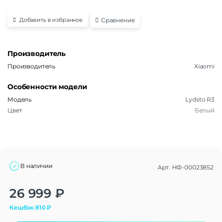
Сравнение
Добавить в избранное
Производитель
Производитель
Xiaomi
Особенности модели
Модель
Lydsto R3
Цвет
Белый
В наличии
Арт.
НФ-00023852
Alternative:
26 999
₽
Кешбэк
810
₽