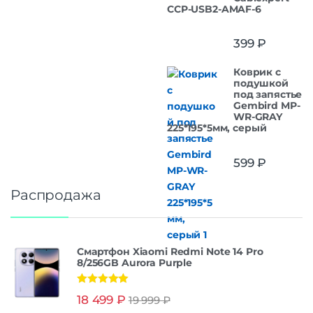
CCP-USB2-AMAF-6
399
₽
Коврик с
подушкой
под запястье
Gembird MP-
WR-GRAY
225*195*5мм, серый
599
₽
Распродажа
Смартфон Xiaomi Redmi Note 14 Pro
8/256GB Aurora Purple
Оценка
5.00
18 499
₽
19 999
₽
из 5