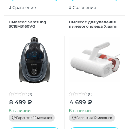
Сравнение
Сравнение
Пылесос Samsung
Пылесос для удаления
SC18M3160VG
пылевого клеща Xiaomi
Mijia Dust Mite Vacuum
Cleaner White
MJCMY02DY CN
(0)
(0)
0
0
8 499
₽
4 699
₽
o
o
u
u
t
t
В наличии
В наличии
o
o
f
f
Гарантия 12 месяцев
Гарантия 12 месяцев
5
5