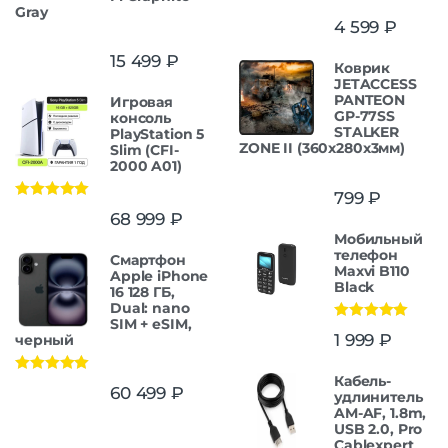
Gray
4 599
₽
15 499
₽
Коврик
JETACCESS
PANTEON
Игровая
GP-77SS
консоль
STALKER
PlayStation 5
ZONE II (360x280x3мм)
Slim (CFI-
2000 A01)
799
₽
Оценка
5.00
68 999
₽
из 5
Мобильный
телефон
Смартфон
Maxvi B110
Apple iPhone
Black
16 128 ГБ,
Dual: nano
SIM + eSIM,
Оценка
5.00
1 999
₽
черный
из 5
Кабель-
Оценка
5.00
60 499
₽
удлинитель
из 5
AM-AF, 1.8m,
USB 2.0, Pro
Cablexpert