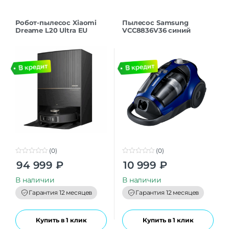
Робот-пылесос Xiaomi
Пылесос Samsung
Dreame L20 Ultra EU
VCC8836V36 синий
(0)
(0)
0
0
94 999
₽
10 999
₽
o
o
u
u
t
t
В наличии
В наличии
o
o
f
f
Гарантия 12 месяцев
Гарантия 12 месяцев
5
5
Купить в 1 клик
Купить в 1 клик