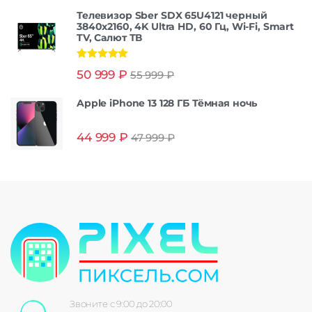
Телевизор Sber SDX 65U4121 черный
3840x2160, 4K Ultra HD, 60 Гц, Wi-Fi, Smart
TV, Салют ТВ
Оценка
5.00
50 999
₽
55 999
₽
из 5
Apple iPhone 13 128 ГБ Тёмная ночь
44 999
₽
47 999
₽
Звоните с 9:00 до 20:00