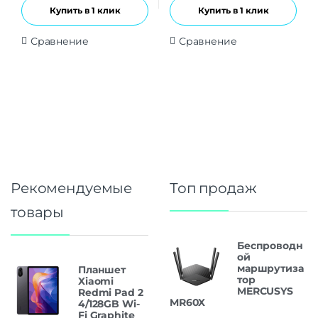
Купить в 1 клик
Купить в 1 клик
Сравнение
Сравнение
Рекомендуемые
Топ продаж
товары
Беспроводн
ой
маршрутиза
Планшет
тор
Xiaomi
MERCUSYS
Redmi Pad 2
MR60X
4/128GB Wi-
Fi Graphite