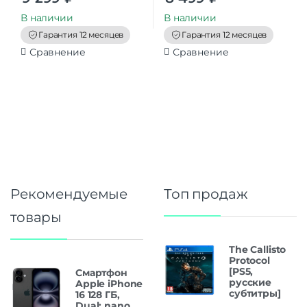
u
u
t
t
В наличии
В наличии
o
o
f
f
Гарантия 12 месяцев
Гарантия 12 месяцев
5
5
Сравнение
Сравнение
Рекомендуемые
Топ продаж
товары
The Callisto
Protocol
[PS5,
Смартфон
русские
Apple iPhone
субтитры]
16 128 ГБ,
Dual: nano