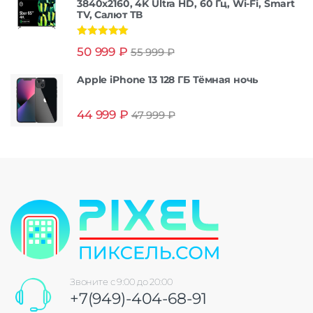
3840x2160, 4K Ultra HD, 60 Гц, Wi-Fi, Smart
TV, Салют ТВ
Оценка
5.00
50 999
₽
55 999
₽
из 5
Apple iPhone 13 128 ГБ Тёмная ночь
44 999
₽
47 999
₽
Звоните с 9:00 до 20:00
+7(949)-404-68-91