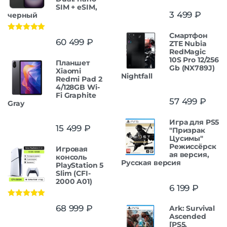
SIM + eSIM,
3 499
₽
черный
Смартфон
Оценка
5.00
60 499
₽
ZTE Nubia
из 5
RedMagic
10S Pro 12/256
Планшет
Gb (NX789J)
Xiaomi
Nightfall
Redmi Pad 2
4/128GB Wi-
Fi Graphite
57 499
₽
Gray
Игра для PS5
15 499
₽
"Призрак
Цусимы"
Режиссёрск
Игровая
ая версия,
консоль
Русская версия
PlayStation 5
Slim (CFI-
2000 A01)
6 199
₽
Оценка
5.00
68 999
₽
Ark: Survival
из 5
Ascended
[PS5,