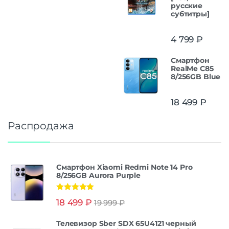
русские
субтитры]
4 799
₽
Смартфон
RealMe C85
8/256GB Blue
18 499
₽
Распродажа
Смартфон Xiaomi Redmi Note 14 Pro
8/256GB Aurora Purple
Оценка
5.00
18 499
₽
19 999
₽
из 5
Телевизор Sber SDX 65U4121 черный