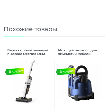
Похожие товары
Вертикальный моющий
Моющий пылесос для
пылесос Deerma DEM-
химчистки мебели
VX20W, питание – от
Deerma DEM-BY200
сети, 420 Вт, уборка:
синий 850 Вт, уборка:
влажная, сухая
влажная, сухая