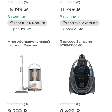
(0)
(0)
0
0
15 199
₽
11 799
₽
o
o
u
u
t
t
В наличии
В наличии
o
o
f
f
Гарантия 12 месяцев
Гарантия 12 месяцев
5
5
Сравнение
Сравнение
Многофункциональный
Пылесос Samsung
пылесос Deerma
SC18M3160VG
Vacuum Cleaner TJ200W
800 Вт, уборка: влажная,
сухая, пылесборник
(0)
(0)
0
0
9 299
₽
8 499
₽
o
o