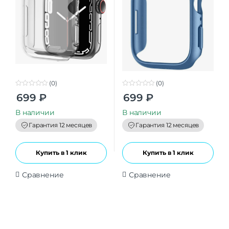
(0)
(0)
0
0
699
₽
699
₽
o
o
u
u
t
t
В наличии
В наличии
o
o
f
f
Гарантия 12 месяцев
Гарантия 12 месяцев
5
5
Купить в 1 клик
Купить в 1 клик
Сравнение
Сравнение