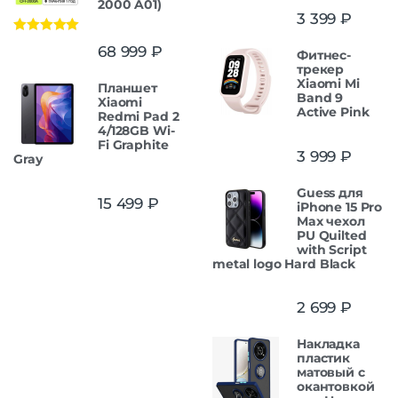
2000 A01)
3 399
₽
Оценка
5.00
68 999
₽
Фитнес-
из 5
трекер
Xiaomi Mi
Планшет
Band 9
Xiaomi
Active Pink
Redmi Pad 2
4/128GB Wi-
Fi Graphite
3 999
₽
Gray
Guess для
15 499
₽
iPhone 15 Pro
Max чехол
PU Quilted
with Script
metal logo Hard Black
2 699
₽
Накладка
пластик
матовый с
окантовкой