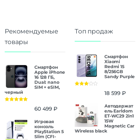
Рекомендуемые
Топ продаж
товары
Смартфон
Xiaomi
Redmi 15
Смартфон
8/256GB
Apple iPhone
Sandy Purple
16 128 ГБ,
Dual: nano
SIM + eSIM,
Оценка
черный
18 599
₽
3.00
из
5
Автодержат
Оценка
5.00
60 499
₽
из 5
ель Earldom
ET-WC29 2in1
15W
Игровая
Magnetic Car
консоль
Wireless black
PlayStation 5
Slim (CFI-