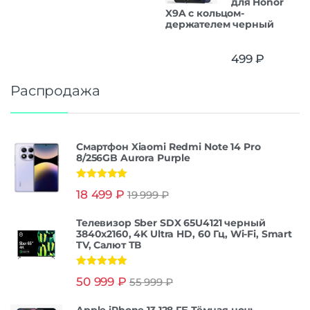
для Honor
X9A с кольцом-
держателем черный
499
₽
Распродажа
Смартфон Xiaomi Redmi Note 14 Pro
8/256GB Aurora Purple
Оценка
5.00
18 499
₽
19 999
₽
из 5
Телевизор Sber SDX 65U4121 черный
3840x2160, 4K Ultra HD, 60 Гц, Wi-Fi, Smart
TV, Салют ТВ
Оценка
5.00
50 999
₽
55 999
₽
из 5
Apple iPhone 13 128 ГБ Тёмная ночь