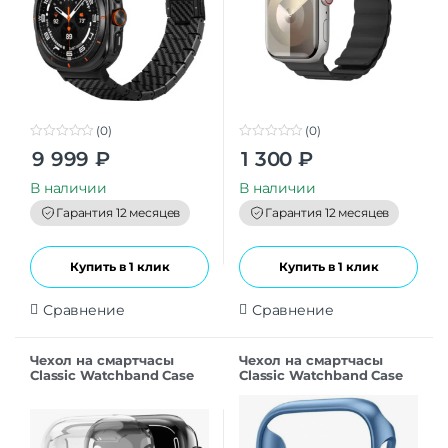
(0)
(0)
0
0
9 999
₽
1 300
₽
o
o
u
u
t
t
В наличии
В наличии
o
o
f
f
Гарантия 12 месяцев
Гарантия 12 месяцев
5
5
Купить в 1 клик
Купить в 1 клик
Сравнение
Сравнение
Чехол на смартчасы
Чехол на смартчасы
Classic Watchband Case
Classic Watchband Case
Apple Watch 42 mm
Apple Watch 42 mm
Прозрачный
Голубой