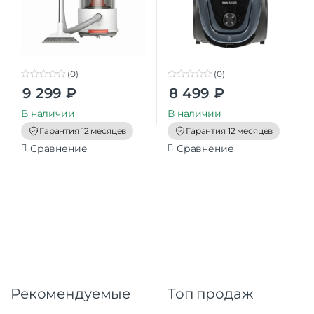
(0)
(0)
0
0
9 299
₽
8 499
₽
o
o
u
u
t
t
В наличии
В наличии
o
o
f
f
Гарантия 12 месяцев
Гарантия 12 месяцев
5
5
Сравнение
Сравнение
Рекомендуемые
Топ продаж