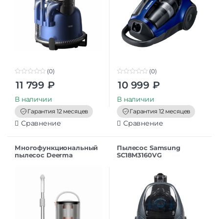
(0)
(0)
0
0
11 799
₽
10 999
₽
o
o
u
u
t
t
В наличии
В наличии
o
o
f
f
Гарантия 12 месяцев
Гарантия 12 месяцев
5
5
Сравнение
Сравнение
Многофункциональный
Пылесос Samsung
пылесос Deerma
SC18M3160VG
Vacuum Cleaner TJ200W
800 Вт, уборка: влажная,
сухая, пылесборник