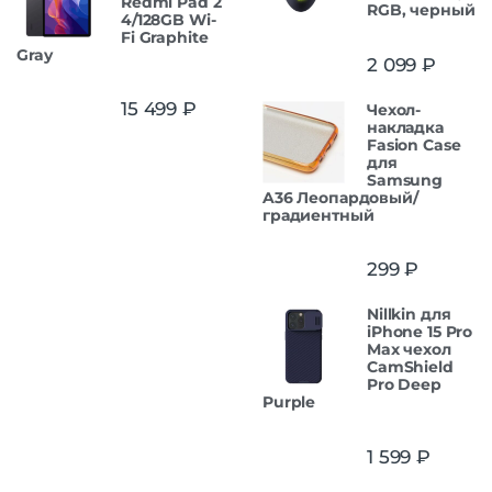
Redmi Pad 2
RGB, черный
4/128GB Wi-
Fi Graphite
Gray
2 099
₽
15 499
₽
Чехол-
накладка
Fasion Case
для
Samsung
A36 Леопардовый/
градиентный
299
₽
Nillkin для
iPhone 15 Pro
Max чехол
CamShield
Pro Deep
Purple
1 599
₽