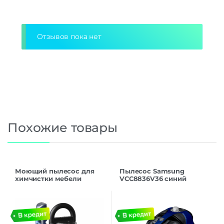
Alternative:
Отзывов пока нет
Похожие товары
Моющий пылесос для
Пылесос Samsung
химчистки мебели
VCC8836V36 синий
Deerma DEM-BY200
синий 850 Вт, уборка:
влажная, сухая