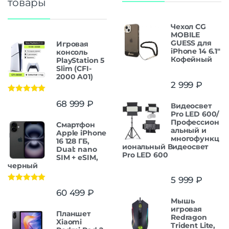
товары
Чехол CG
MOBILE
GUESS для
Игровая
iPhone 14 6.1"
консоль
Кофейный
PlayStation 5
Slim (CFI-
2000 A01)
2 999
₽
Оценка
5.00
68 999
₽
Видеосвет
из 5
Pro LED 600/
Профессион
Смартфон
альный и
Apple iPhone
многофункц
16 128 ГБ,
иональный Видеосвет
Dual: nano
Pro LED 600
SIM + eSIM,
черный
5 999
₽
Оценка
5.00
60 499
₽
из 5
Мышь
игровая
Планшет
Redragon
Xiaomi
Trident Lite,