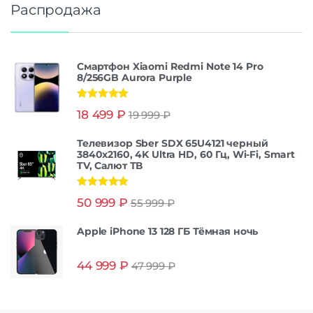
Распродажа
Смартфон Xiaomi Redmi Note 14 Pro
8/256GB Aurora Purple
Оценка
5.00
18 499
₽
19 999
₽
из 5
Телевизор Sber SDX 65U4121 черный
3840x2160, 4K Ultra HD, 60 Гц, Wi-Fi, Smart
TV, Салют ТВ
Оценка
5.00
50 999
₽
55 999
₽
из 5
Apple iPhone 13 128 ГБ Тёмная ночь
44 999
₽
47 999
₽