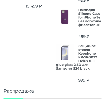
499
₽
15 499
₽
Накладка
Silicone Case
for iPhone 14
без логотипа
фиолетовый
499
₽
Защитнoe
cтекло
Keephone
KP-SPG022
Delux full
glue glass 2.5D для
Samsung S24 black
999
₽
Распродажа