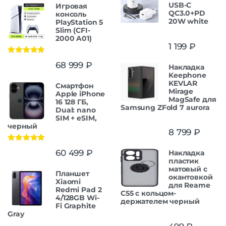
USB-C
Игровая
QC3.0+PD
консоль
20W white
PlayStation 5
Slim (CFI-
2000 A01)
1 199
₽
Оценка
5.00
68 999
₽
Накладка
из 5
Keephone
KEVLAR
Смартфон
Mirage
Apple iPhone
MagSafe для
16 128 ГБ,
Samsung ZFold 7 aurora
Dual: nano
SIM + eSIM,
черный
8 799
₽
Оценка
5.00
60 499
₽
Накладка
из 5
пластик
матовый с
Планшет
окантовкой
Xiaomi
для Reame
Redmi Pad 2
C55 с кольцом-
4/128GB Wi-
держателем черный
Fi Graphite
Gray