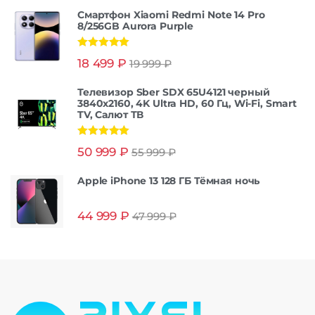
Смартфон Xiaomi Redmi Note 14 Pro
8/256GB Aurora Purple
Оценка
5.00
18 499
₽
19 999
₽
из 5
Телевизор Sber SDX 65U4121 черный
3840x2160, 4K Ultra HD, 60 Гц, Wi-Fi, Smart
TV, Салют ТВ
Оценка
5.00
50 999
₽
55 999
₽
из 5
Apple iPhone 13 128 ГБ Тёмная ночь
44 999
₽
47 999
₽