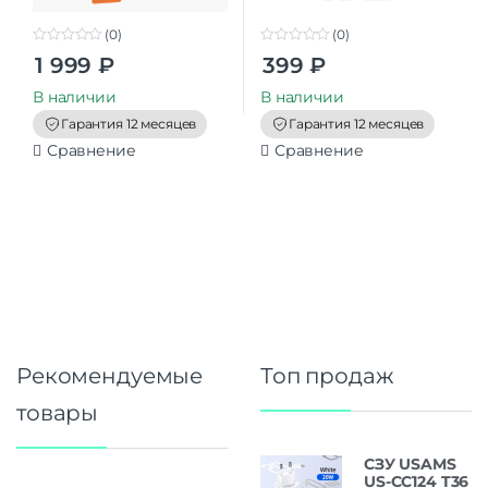
(0)
(0)
0
0
1 999
₽
399
₽
o
o
u
u
t
t
В наличии
В наличии
o
o
f
f
Гарантия 12 месяцев
Гарантия 12 месяцев
5
5
Сравнение
Сравнение
Рекомендуемые
Топ продаж
товары
СЗУ USAMS
US-CC124 T36