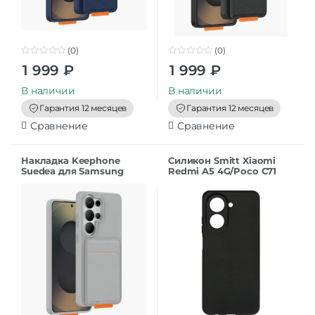
(0)
(0)
0
0
1 999
₽
1 999
₽
o
o
u
u
t
t
В наличии
В наличии
o
o
f
f
Гарантия 12 месяцев
Гарантия 12 месяцев
5
5
Сравнение
Сравнение
Накладка Keephone
Силикон Smitt Xiaomi
Suedea для Samsung
Redmi A5 4G/Poco C71
S26Ultra grey
black