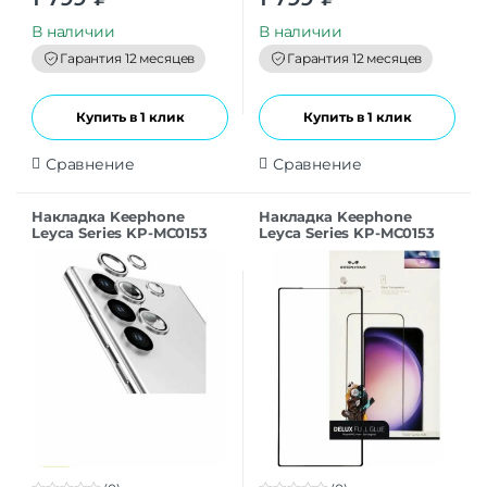
o
o
u
u
t
t
В наличии
В наличии
o
o
f
f
Гарантия 12 месяцев
Гарантия 12 месяцев
5
5
Купить в 1 клик
Купить в 1 клик
Сравнение
Сравнение
Накладка Keephone
Накладка Keephone
Leyca Series KP-MC0153
Leyca Series KP-MC0153
для Samsung S24Ultra
для Samsung S24Ultra
titanium
purple