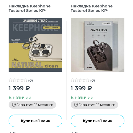
Накладка Keephone
Накладка Keephone
Tosterol Series KP-
Tosterol Series KP-
MC0074 для iPhone 15Pro
MC0074 для iPhone 15Pro
Max blue
Max black
(0)
(0)
0
0
1 399
₽
1 399
₽
o
o
u
u
t
t
В наличии
В наличии
o
o
f
f
Гарантия 12 месяцев
Гарантия 12 месяцев
5
5
Купить в 1 клик
Купить в 1 клик