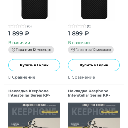
(0)
(0)
0
0
1 899
₽
1 899
₽
o
o
u
u
t
t
В наличии
В наличии
o
o
f
f
Гарантия 12 месяцев
Гарантия 12 месяцев
5
5
Купить в 1 клик
Купить в 1 клик
Сравнение
Сравнение
Накладка Keephone
Накладка Keephone
Interstellar Series KP-
Interstellar Series KP-
MC0130 для iPhone 15Pro
MC0130 для iPhone 15Pro
NO.4
NO.2