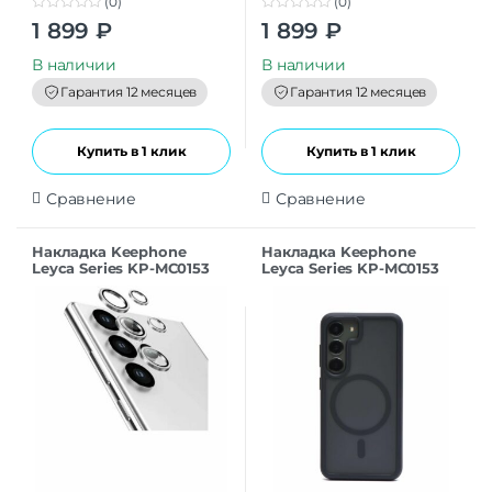
(0)
(0)
0
0
1 899
₽
1 899
₽
o
o
u
u
t
t
В наличии
В наличии
o
o
f
f
Гарантия 12 месяцев
Гарантия 12 месяцев
5
5
Купить в 1 клик
Купить в 1 клик
Сравнение
Сравнение
Накладка Keephone
Накладка Keephone
Leyca Series KP-MC0153
Leyca Series KP-MC0153
для Samsung S24Ultra
для Samsung S24Ultra
blue
black