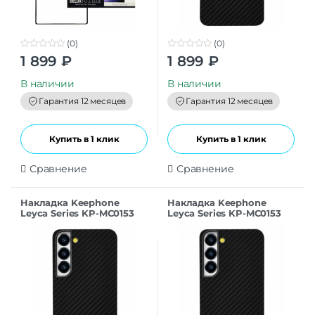
(0)
(0)
0
0
1 899
₽
1 899
₽
o
o
u
u
t
t
В наличии
В наличии
o
o
f
f
Гарантия 12 месяцев
Гарантия 12 месяцев
5
5
Купить в 1 клик
Купить в 1 клик
Сравнение
Сравнение
Накладка Keephone
Накладка Keephone
Leyca Series KP-MC0153
Leyca Series KP-MC0153
для Samsung S24 blue
для Samsung S24 black