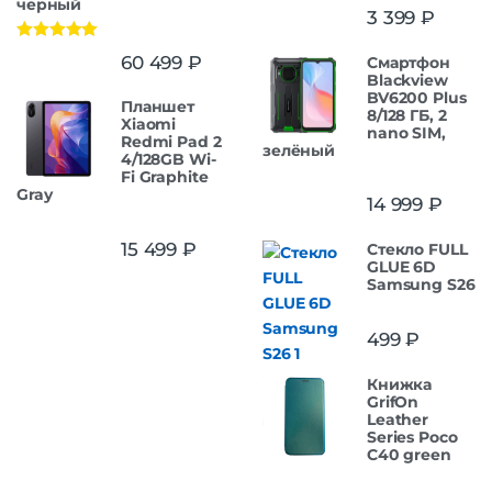
черный
3 399
₽
Оценка
5.00
60 499
₽
Смартфон
из 5
Blackview
BV6200 Plus
Планшет
8/128 ГБ, 2
Xiaomi
nano SIM,
Redmi Pad 2
зелёный
4/128GB Wi-
Fi Graphite
Gray
14 999
₽
15 499
₽
Стекло FULL
GLUE 6D
Samsung S26
499
₽
Книжка
GrifOn
Leather
Series Poco
C40 green