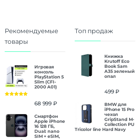
Рекомендуемые
Топ продаж
товары
Книжка
Krutoff Eco
Book Sam
Игровая
A35 зеленый
консоль
опал
PlayStation 5
Slim (CFI-
2000 A01)
499
₽
Оценка
5.00
68 999
₽
BMW для
из 5
iPhone 15 Pro
чехол
Смартфон
GripStand M-
Apple iPhone
Collection PU
16 128 ГБ,
Tricolor line Hard Navy
Dual: nano
SIM + eSIM,