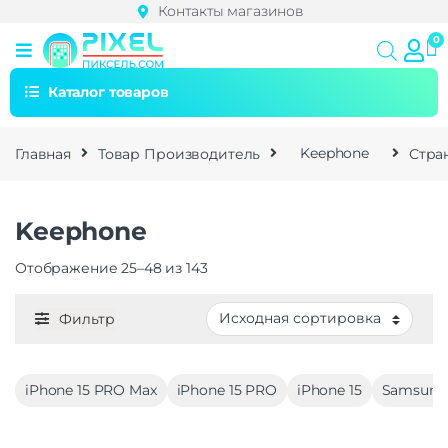
Контакты магазинов
Каталог товаров
Главная
Товар Производитель
Keephone
Стра
Keephone
Отображение 25–48 из 143
Фильтр
iPhone 15 PRO Max
iPhone 15 PRO
iPhone 15
Samsung