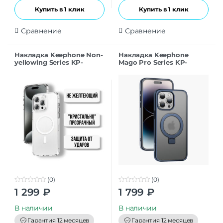
Купить в 1 клик
Купить в 1 клик
Сравнение
Сравнение
Накладка Keephone Non-
Накладка Keephone
yellowing Series KP-
Mago Pro Series KP-
MC0131 для iPhone 15Pro
MC0101 для iPhone 15Pro
Max transparent
titanium
(0)
(0)
0
0
1 299
₽
1 799
₽
o
o
u
u
t
t
В наличии
В наличии
o
o
f
f
Гарантия 12 месяцев
Гарантия 12 месяцев