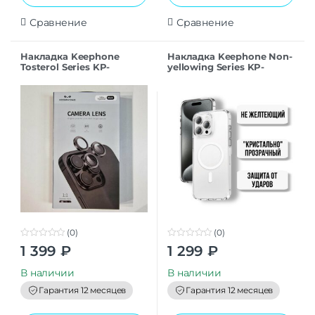
Сравнение
Сравнение
Накладка Keephone
Накладка Keephone Non-
Tosterol Series KP-
yellowing Series KP-
MC0074 для iPhone 15Pro
MC0131 для iPhone 15Pro
black
transparent
(0)
(0)
0
0
1 399
₽
1 299
₽
o
o
u
u
t
t
В наличии
В наличии
o
o
f
f
Гарантия 12 месяцев
Гарантия 12 месяцев
5
5