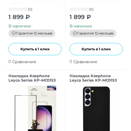
(0)
(0)
0
0
1 899
₽
1 899
₽
o
o
u
u
t
t
В наличии
В наличии
o
o
f
f
Гарантия 12 месяцев
Гарантия 12 месяцев
5
5
Купить в 1 клик
Купить в 1 клик
Сравнение
Сравнение
Накладка Keephone
Накладка Keephone
Leyca Series KP-MC0153
Leyca Series KP-MC0153
для Samsung S24
для Samsung S24 purple
titanium