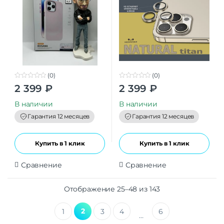
(0)
(0)
0
0
2 399
₽
2 399
₽
o
o
u
u
t
t
В наличии
В наличии
o
o
f
f
Гарантия 12 месяцев
Гарантия 12 месяцев
5
5
Купить в 1 клик
Купить в 1 клик
Сравнение
Сравнение
Отображение 25–48 из 143
2
1
3
4
6
…