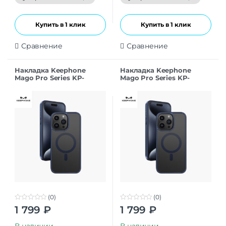
5
5
Купить в 1 клик
Купить в 1 клик
Сравнение
Сравнение
Накладка Keephone
Накладка Keephone
Mago Pro Series KP-
Mago Pro Series KP-
MC0101 для iPhone 15Pro
MC0101 для iPhone 15Pro
Max titanium
blue
(0)
(0)
0
0
1 799
₽
1 799
₽
o
o
u
u
t
t
В наличии
В наличии