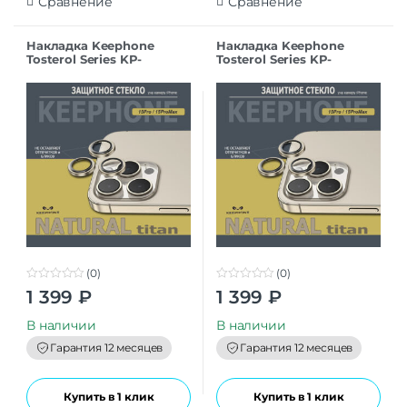
Сравнение
Сравнение
Накладка Keephone
Накладка Keephone
Tosterol Series KP-
Tosterol Series KP-
MC0074 для iPhone 15Pro
MC0074 для iPhone 15Pro
brown
blue
(0)
(0)
0
0
1 399
₽
1 399
₽
o
o
u
u
t
t
В наличии
В наличии
o
o
f
f
Гарантия 12 месяцев
Гарантия 12 месяцев
5
5
Купить в 1 клик
Купить в 1 клик