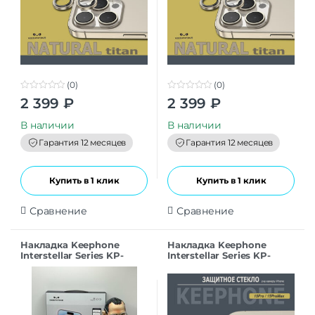
(0)
(0)
0
0
2 399
₽
2 399
₽
o
o
u
u
t
t
В наличии
В наличии
o
o
f
f
Гарантия 12 месяцев
Гарантия 12 месяцев
5
5
Купить в 1 клик
Купить в 1 клик
Сравнение
Сравнение
Накладка Keephone
Накладка Keephone
Interstellar Series KP-
Interstellar Series KP-
MC0130 для iPhone 15Pro
MC0130 для iPhone 15Pro
NO.1
Max NO.2