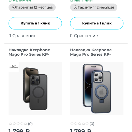
o
o
f
f
Гарантия 12 месяцев
Гарантия 12 месяцев
5
5
Купить в 1 клик
Купить в 1 клик
Сравнение
Сравнение
Накладка Keephone
Накладка Keephone
Mago Pro Series KP-
Mago Pro Series KP-
MC0101 для iPhone 15Pro
MC0101 для iPhone 15 blue
black
(0)
(0)
0
0
1 799
₽
1 799
₽