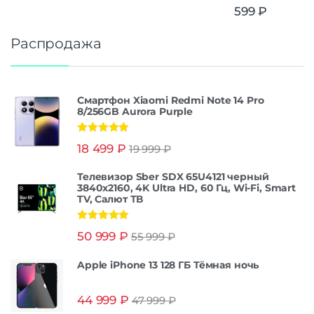
599
₽
Распродажа
Смартфон Xiaomi Redmi Note 14 Pro
8/256GB Aurora Purple
Оценка
5.00
18 499
₽
19 999
₽
из 5
Телевизор Sber SDX 65U4121 черный
3840x2160, 4K Ultra HD, 60 Гц, Wi-Fi, Smart
TV, Салют ТВ
Оценка
5.00
50 999
₽
55 999
₽
из 5
Apple iPhone 13 128 ГБ Тёмная ночь
44 999
₽
47 999
₽