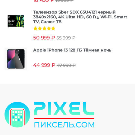
19 999
₽
из 5
Телевизор Sber SDX 65U4121 черный
3840x2160, 4K Ultra HD, 60 Гц, Wi-Fi, Smart
TV, Салют ТВ
Оценка
5.00
50 999
₽
55 999
₽
из 5
Apple iPhone 13 128 ГБ Тёмная ночь
44 999
₽
47 999
₽