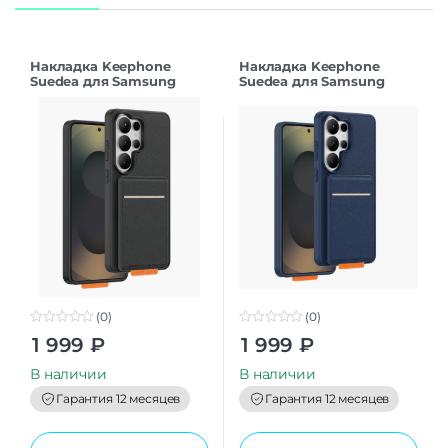
Накладка Keephone
Накладка Keephone
Suedea для Samsung
Suedea для Samsung
S26Ultra black
S26Ultra deep blue
(0)
(0)
0
0
1 999
₽
1 999
₽
o
o
u
u
t
t
В наличии
В наличии
o
o
f
f
Гарантия 12 месяцев
Гарантия 12 месяцев
5
5