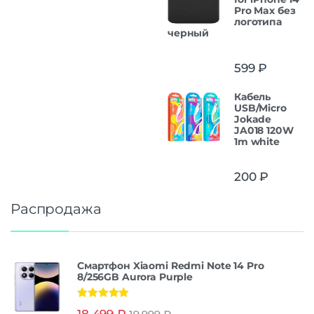
Pro Max без
логотипа
черный
599
₽
Кабель
USB/Micro
Jokade
JA018 120W
1m white
200
₽
Распродажа
Смартфон Xiaomi Redmi Note 14 Pro
8/256GB Aurora Purple
Оценка
5.00
18 499
₽