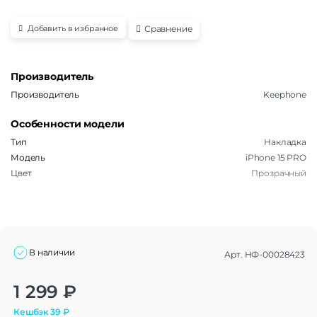
Сравнение
Добавить в избранное
Производитель
Производитель
Keephone
Особенности модели
Тип
Накладка
Модель
iPhone 15 PRO
Цвет
Прозрачный
В наличии
Арт.
НФ-00028423
Alternative:
1 299
₽
Кешбэк
39
₽