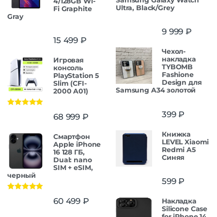
4/128GB Wi-
Ultra, Black/Grey
Fi Graphite
Gray
9 999
₽
15 499
₽
Чехол-
накладка
Игровая
TYBOMB
консоль
Fashione
PlayStation 5
Design для
Slim (CFI-
Samsung A34 золотой
2000 A01)
Оценка
5.00
399
₽
68 999
₽
из 5
Книжка
Смартфон
LEVEL Xiaomi
Apple iPhone
Redmi A5
16 128 ГБ,
Синяя
Dual: nano
SIM + eSIM,
черный
599
₽
Оценка
5.00
60 499
₽
Накладка
из 5
Silicone Case
for iPhone 14