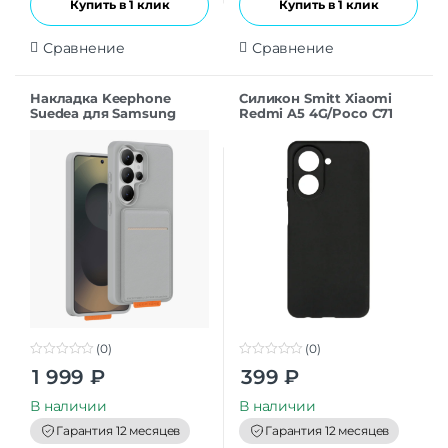
Купить в 1 клик
Купить в 1 клик
Сравнение
Сравнение
Накладка Keephone
Силикон Smitt Xiaomi
Suedea для Samsung
Redmi A5 4G/Poco C71
S26Ultra grey
black
(0)
(0)
0
0
1 999
₽
399
₽
o
o
u
u
t
t
В наличии
В наличии
o
o
f
f
Гарантия 12 месяцев
Гарантия 12 месяцев
5
5