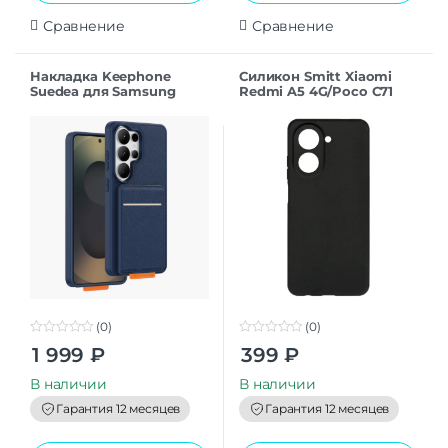
Сравнение
Сравнение
Накладка Keephone
Силикон Smitt Xiaomi
Suedea для Samsung
Redmi A5 4G/Poco C71
S26Ultra deep blue
black
(0)
(0)
0
0
1 999
₽
399
₽
o
o
u
u
t
t
В наличии
В наличии
o
o
f
f
Гарантия 12 месяцев
Гарантия 12 месяцев
5
5