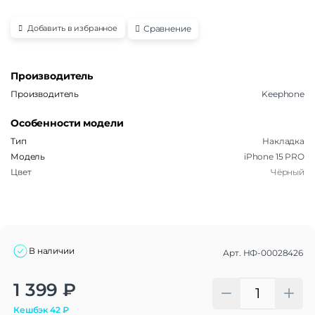
Сравнение
Добавить в избранное
Производитель
Производитель
Keephone
Особенности модели
Тип
Накладка
Модель
iPhone 15 PRO
Цвет
Чёрный
В наличии
Арт.
НФ-00028426
Alternative:
1 399
₽
Кешбэк
42
₽