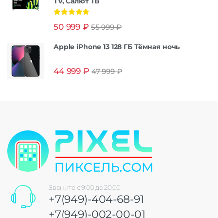
TV, Салют ТВ
Оценка
5.00
50 999
₽
55 999
₽
из 5
Apple iPhone 13 128 ГБ Тёмная ночь
44 999
₽
47 999
₽
Звоните с 9:00 до 20:00
+7(949)-404-68-91
+7(949)-002-00-01