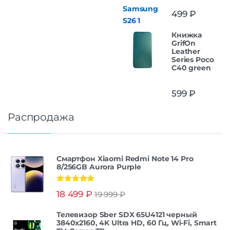
499
₽
Книжка
GrifOn
Leather
Series Poco
C40 green
599
₽
Распродажа
Смартфон Xiaomi Redmi Note 14 Pro
8/256GB Aurora Purple
Оценка
5.00
18 499
₽
19 999
₽
из 5
Телевизор Sber SDX 65U4121 черный
3840x2160, 4K Ultra HD, 60 Гц, Wi-Fi, Smart