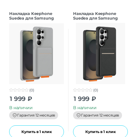
Накладка Keephone
Накладка Keephone
Suedea для Samsung
Suedea для Samsung
S26Ultra grey
S26Ultra black
(0)
(0)
0
0
1 999
₽
1 999
₽
o
o
u
u
t
t
В наличии
В наличии
o
o
f
f
Гарантия 12 месяцев
Гарантия 12 месяцев
5
5
Купить в 1 клик
Купить в 1 клик