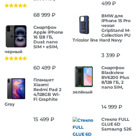
499
₽
Оценка
5.00
68 999
₽
BMW для
из 5
iPhone 15 Pro
чехол
Смартфон
GripStand M-
Apple iPhone
Collection PU
16 128 ГБ,
Tricolor line Hard Navy
Dual: nano
SIM + eSIM,
черный
3 399
₽
Оценка
5.00
60 499
₽
Смартфон
из 5
Blackview
BV6200 Plus
Планшет
8/128 ГБ, 2
Xiaomi
nano SIM,
Redmi Pad 2
зелёный
4/128GB Wi-
Fi Graphite
Gray
14 999
₽
15 499
₽
Стекло FULL
GLUE 6D
Samsung S26