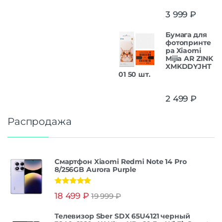
3 999
₽
Бумага для
фотопринте
ра Xiaomi
Mijia AR ZINK
XMKDDYJHT
01 50 шт.
2 499
₽
Распродажа
Смартфон Xiaomi Redmi Note 14 Pro
8/256GB Aurora Purple
Оценка
5.00
18 499
₽
19 999
₽
из 5
Телевизор Sber SDX 65U4121 черный