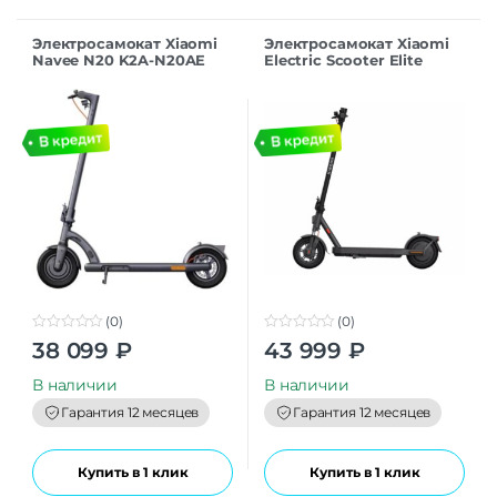
Электросамокат Xiaomi
Электросамокат Xiaomi
Navee N20 K2A-N20AE
Electric Scooter Elite
BHR9603GL
(0)
(0)
0
0
38 099
₽
43 999
₽
o
o
u
u
t
t
В наличии
В наличии
o
o
f
f
Гарантия 12 месяцев
Гарантия 12 месяцев
5
5
Купить в 1 клик
Купить в 1 клик