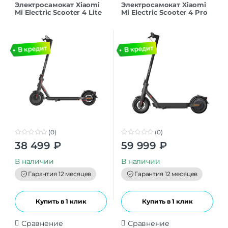
Электросамокат Xiaomi
Электросамокат Xiaomi
Mi Electric Scooter 4 Lite
Mi Electric Scooter 4 Pro
EU (BHR7109EU)
(2nd Gen) (BHR8067GL)
(0)
(0)
0
0
38 499
₽
59 999
₽
o
o
u
u
t
t
В наличии
В наличии
o
o
f
f
Гарантия 12 месяцев
Гарантия 12 месяцев
5
5
Купить в 1 клик
Купить в 1 клик
Сравнение
Сравнение