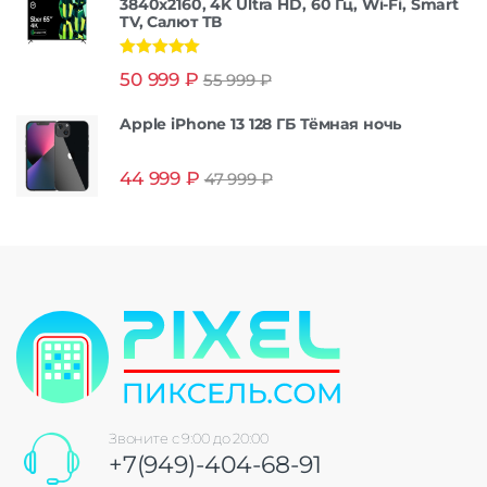
3840x2160, 4K Ultra HD, 60 Гц, Wi-Fi, Smart
TV, Салют ТВ
Оценка
5.00
50 999
₽
55 999
₽
из 5
Apple iPhone 13 128 ГБ Тёмная ночь
44 999
₽
47 999
₽
Звоните с 9:00 до 20:00
+7(949)-404-68-91