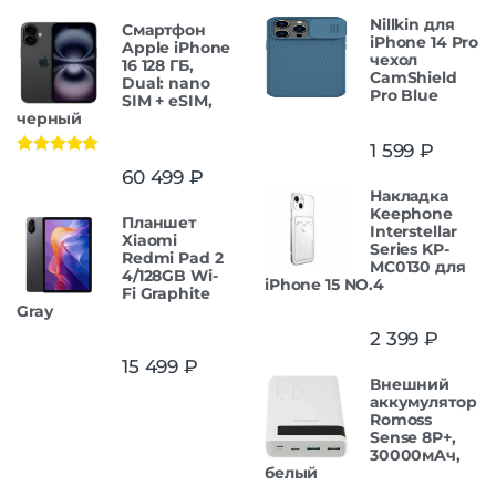
Nillkin для
Смартфон
iPhone 14 Pro
Apple iPhone
чехол
16 128 ГБ,
CamShield
Dual: nano
Pro Blue
SIM + eSIM,
черный
1 599
₽
Оценка
5.00
60 499
₽
из 5
Накладка
Keephone
Планшет
Interstellar
Xiaomi
Series KP-
Redmi Pad 2
MC0130 для
4/128GB Wi-
iPhone 15 NO.4
Fi Graphite
Gray
2 399
₽
15 499
₽
Внешний
аккумулятор
Romoss
Sense 8P+,
30000мAч,
белый