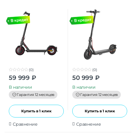
(BHR7128EU)
(0)
(0)
0
0
59 999
₽
50 999
₽
o
o
u
u
t
t
В наличии
В наличии
o
o
f
f
Гарантия 12 месяцев
Гарантия 12 месяцев
5
5
Купить в 1 клик
Купить в 1 клик
Сравнение
Сравнение