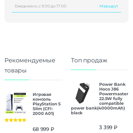
Ежедневно, с 9:00 до 17:00
Маршрут
Рекомендуемые
Топ продаж
товары
Power Bank
Hoco J86
Powermaster
Игровая
22.5W fully
консоль
compatible
PlayStation 5
power bank(40000mAh)
Slim (CFI-
black
2000 A01)
Оценка
5.00
3 399
₽
68 999
₽
из 5