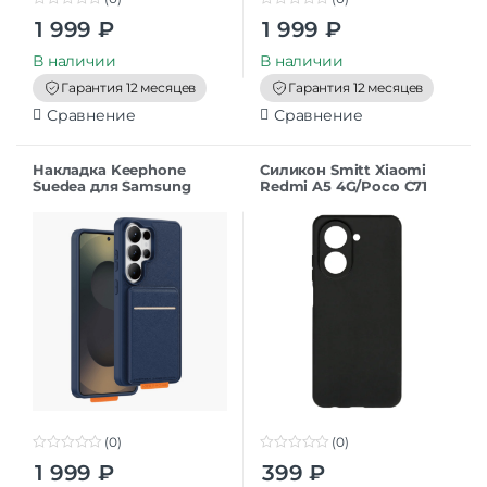
0
0
1 999
₽
1 999
₽
o
o
u
u
t
t
В наличии
В наличии
o
o
f
f
Гарантия 12 месяцев
Гарантия 12 месяцев
5
5
Сравнение
Сравнение
Накладка Keephone
Силикон Smitt Xiaomi
Suedea для Samsung
Redmi A5 4G/Poco C71
S26Ultra deep blue
black
(0)
(0)
0
0
1 999
₽
399
₽
o
o
u
u