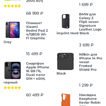
2000 A01)
1 699
₽
Оценка
5.00
68 999
₽
BMW для
из 5
Galaxy Z
Flip5 чехол
Планшет
Signature
Xiaomi
Leather Logo
Redmi Pad 2
imprint Hard Black
4/128GB Wi-
Fi Graphite
Gray
3 699
₽
15 499
₽
Nillkin для
iPhone 14 Pro
чехол
Смартфон
Frosted
Apple iPhone
Shield Pro
16 128 ГБ,
Black
Dual: nano
SIM + eSIM,
черный
1 299
₽
Оценка
5.00
60 499
₽
Накладка
из 5
Keephone
Kevlar Robin