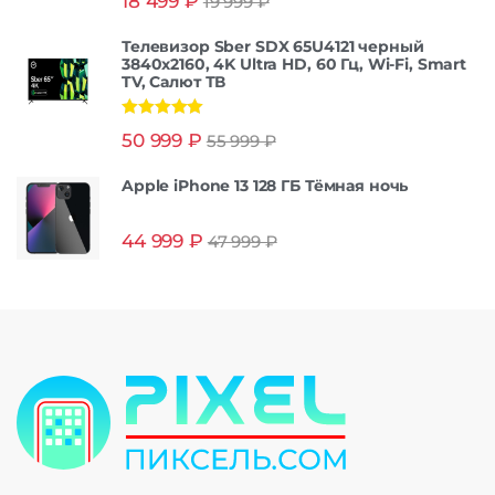
18 499
₽
19 999
₽
из 5
Телевизор Sber SDX 65U4121 черный
3840x2160, 4K Ultra HD, 60 Гц, Wi-Fi, Smart
TV, Салют ТВ
Оценка
5.00
50 999
₽
55 999
₽
из 5
Apple iPhone 13 128 ГБ Тёмная ночь
44 999
₽
47 999
₽