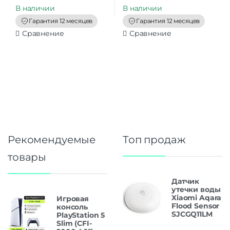
t
t
В наличии
В наличии
o
o
f
f
Гарантия 12 месяцев
Гарантия 12 месяцев
5
5
Сравнение
Сравнение
Рекомендуемые
Топ продаж
товары
Датчик
утечки воды
Xiaomi Aqara
Игровая
Flood Sensor
консоль
SJCGQ11LM
PlayStation 5
Slim (CFI-