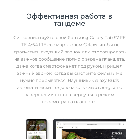
Эффективная работа в
тандеме
Синхронизируйте свой Samsung Galaxy Tab S7 FE
LTE 4/64 LTE со смартфоном Galaxy, чтобы не
пропустить входящий звонок или отреагировать
на важное сообщение прямо с экрана планшета,
даже когда смартфона нет под рукой. Пришел
важный звонок, когда вы смотрите фильм? Не
нужно прерываться. Наушники Galaxy Buds
автоматически подключатся к смартфону, а по
завершении вызова вернутся в режим
просмотра на планшете.