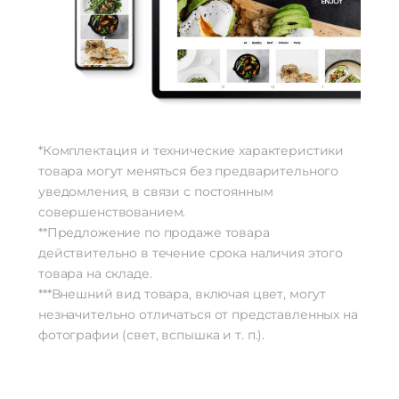
*Комплектация и технические характеристики
товара могут меняться без предварительного
уведомления, в связи с постоянным
совершенствованием.
**Предложение по продаже товара
действительно в течение срока наличия этого
товара на складе.
***Внешний вид товара, включая цвет, могут
незначительно отличаться от представленных на
фотографии (свет, вспышка и т. п.).