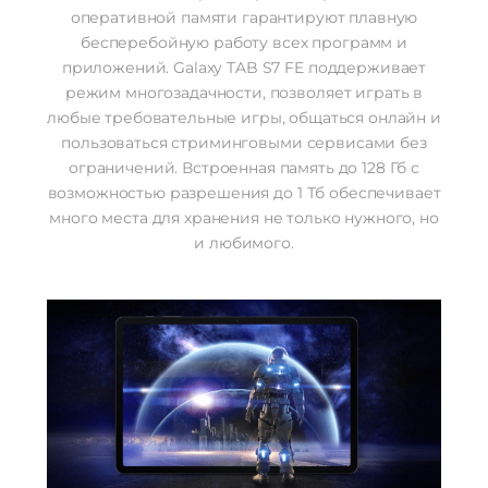
оперативной памяти гарантируют плавную
бесперебойную работу всех программ и
приложений. Galaxy TAB S7 FE поддерживает
режим многозадачности, позволяет играть в
любые требовательные игры, общаться онлайн и
пользоваться стриминговыми сервисами без
ограничений. Встроенная память до 128 Гб с
возможностью разрешения до 1 Тб обеспечивает
много места для хранения не только нужного, но
и любимого.