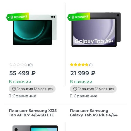
LTE 12/256GB Mint
8/128GB 11″ 5G (SM-X216)
Gray РСТ
(0)
(1)
0
Оценка
5.00
55 499
₽
21 999
₽
o
из 5
u
t
В наличии
В наличии
o
f
Гарантия 12 месяцев
Гарантия 12 месяцев
5
Сравнение
Сравнение
Планшет Samsung X135
Планшет Samsung
Tab A11 8.7′ 4/64GB LTE
Galaxy Tab A9 Plus 4/64
Gray
GB 11″ 5G (SM-X216) Gray
РСТ