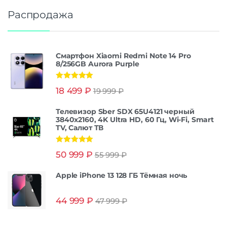
Распродажа
Смартфон Xiaomi Redmi Note 14 Pro
8/256GB Aurora Purple
Оценка
5.00
18 499
₽
19 999
₽
из 5
Телевизор Sber SDX 65U4121 черный
3840x2160, 4K Ultra HD, 60 Гц, Wi-Fi, Smart
TV, Салют ТВ
Оценка
5.00
50 999
₽
55 999
₽
из 5
Apple iPhone 13 128 ГБ Тёмная ночь
44 999
₽
47 999
₽