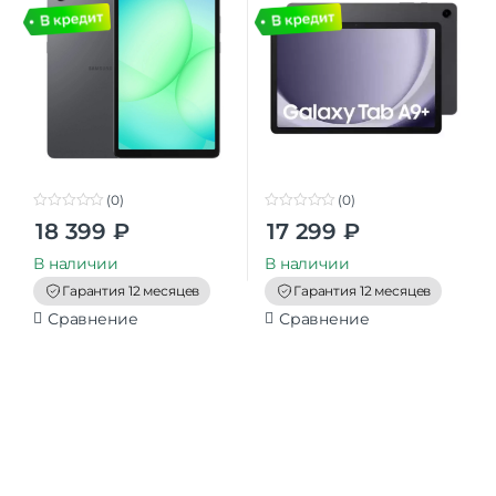
(0)
(0)
0
0
18 399
₽
17 299
₽
o
o
u
u
t
t
В наличии
В наличии
o
o
f
f
Гарантия 12 месяцев
Гарантия 12 месяцев
5
5
Сравнение
Сравнение