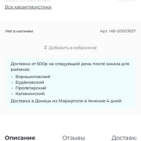
Операционная система
Android 11
Все характеристики
Функции памяти
Объем памяти
64 Гб
Слот для карты памяти
microSD
Нет в наличии
Арт.
НФ-00007637
Дисплей
Добавить в избранное
Диагональ экрана
12.4"
Разрешение экрана
2560×1600
Тип матрицы экрана
Доставка от 500р на следующий день после заказа для
TFT
районов:
Частота обновления экрана
60 Гц
Ворошиловский
Будёновский
Стандарт связи/интернет
Пролетарский
Количество сим карт
1
Калининский
Доставка в Донецк из Мариуполя в течение 4 дней
Процессор
Процессор
Qualcomm Snapdragon 750G
Количество ядер
8
процессора
Описание
Отзывы
Доставка 
Камера