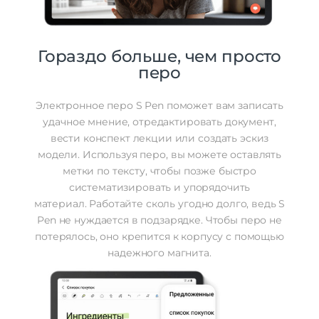
Гораздо больше, чем просто
перо
Электронное перо S Pen поможет вам записать
удачное мнение, отредактировать документ,
вести конспект лекции или создать эскиз
модели. Используя перо, вы можете оставлять
метки по тексту, чтобы позже быстро
систематизировать и упорядочить
материал. Работайте сколь угодно долго, ведь S
Pen не нуждается в подзарядке. Чтобы перо не
потерялось, оно крепится к корпусу с помощью
надежного магнита.