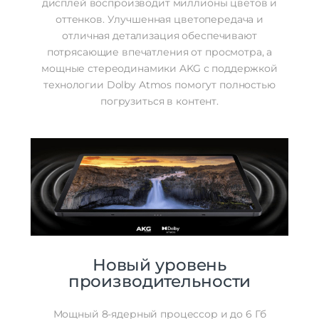
дисплей воспроизводит миллионы цветов и
оттенков. Улучшенная цветопередача и
отличная детализация обеспечивают
потрясающие впечатления от просмотра, а
мощные стереодинамики AKG с поддержкой
технологии Dolby Atmos помогут полностью
погрузиться в контент.
Новый уровень
производительности
Мощный 8-ядерный процессор и до 6 Гб