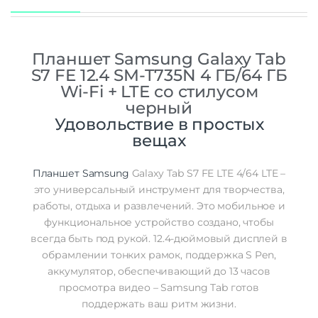
Камера
8
Автофокус основной камеры
есть
Планшет Samsung Galaxy Tab
Аккумулятор
S7 FE 12.4 SM-T735N 4 ГБ/64 ГБ
Емкость аккумулятора
10090 мАч
Wi-Fi + LTE со стилусом
Беспроводные технологии
черный
Удовольствие в простых
Беспроводные технологии
3G+LTE/GPS/WiFi ac/5.0
вещах
Звук
Звук
Стерео
Планшет
Samsung
Galaxy Tab S7 FE LTE 4/64 LTE –
это универсальный инструмент для творчества,
Навигация
работы, отдыха и развлечений. Это мобильное и
AGPS
Есть
функциональное устройство создано, чтобы
Глонасс
Есть
всегда быть под рукой. 12.4-дюймовый дисплей в
GPS
Есть
обрамлении тонких рамок, поддержка S Pen,
аккумулятор, обеспечивающий до 13 часов
Гарантия
просмотра видео – Samsung Tab готов
Гарантийный Срок
12 месяцев
поддержать ваш ритм жизни.