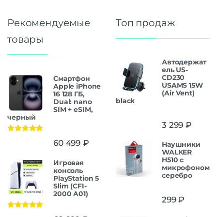
Рекомендуемые
Топ продаж
товары
Автодержат
ель US-
CD230
Смартфон
USAMS 15W
Apple iPhone
(Air Vent)
16 128 ГБ,
black
Dual: nano
SIM + eSIM,
черный
3 299
₽
Оценка
5.00
60 499
₽
Наушники
из 5
WALKER
H510 с
Игровая
микрофоном
консоль
серебро
PlayStation 5
Slim (CFI-
2000 A01)
299
₽
Оценка
5.00