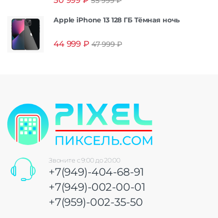
55 999
₽
из 5
Apple iPhone 13 128 ГБ Тёмная ночь
44 999
₽
47 999
₽
Звоните с 9:00 до 20:00
+7(949)-404-68-91
+7(949)-002-00-01
+7(959)-002-35-50