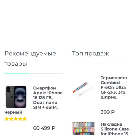
Рекомендуемые
Топ продаж
товары
Термопаста
Gembird
FreOn Ultra
Смартфон
GF-21-3, 3гр,
Apple iPhone
шприц
16 128 ГБ,
Dual: nano
SIM + eSIM,
399
₽
черный
Накладка
Оценка
5.00
60 499
₽
Silicone Case
из 5
for iPhone 15