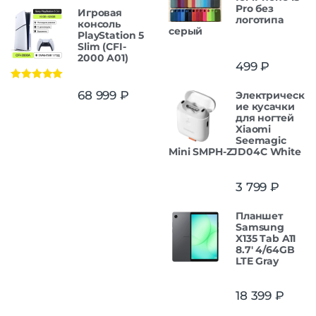
Pro без
Игровая
логотипа
консоль
серый
PlayStation 5
Slim (CFI-
2000 A01)
499
₽
Оценка
5.00
68 999
₽
Электрическ
из 5
ие кусачки
для ногтей
Xiaomi
Seemagic
Mini SMPH-ZJD04C White
3 799
₽
Планшет
Samsung
X135 Tab A11
8.7' 4/64GB
LTE Gray
18 399
₽