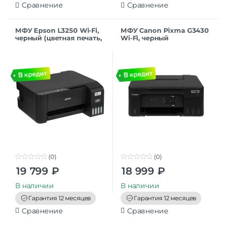
Сравнение
Сравнение
МФУ Epson L3250 Wi-Fi,
МФУ Canon Pixma G3430
черный (цветная печать,
Wi-Fi, черный
A4, 5760×1440 dpi, ч/б –
10 стр/мин (А4), USB, Wi-
Fi,
(0)
(0)
0
0
19 799
₽
18 999
₽
o
o
u
u
t
t
В наличии
В наличии
o
o
f
f
Гарантия 12 месяцев
Гарантия 12 месяцев
5
5
Сравнение
Сравнение