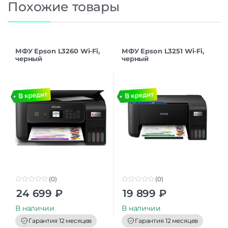
Похожие товары
МФУ Epson L3260 Wi-Fi,
МФУ Epson L3251 Wi-Fi,
черный
черный
(C11CJ66414/C11CJ66507/C1
1CJ66408)
(0)
(0)
0
0
24 699
₽
19 899
₽
o
o
u
u
t
t
В наличии
В наличии
o
o
f
f
Гарантия 12 месяцев
Гарантия 12 месяцев
5
5