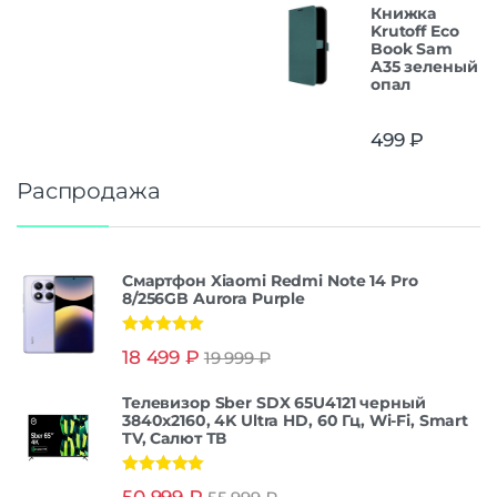
Книжка
Krutoff Eco
Book Sam
A35 зеленый
опал
499
₽
Распродажа
Смартфон Xiaomi Redmi Note 14 Pro
8/256GB Aurora Purple
Оценка
5.00
18 499
₽
19 999
₽
из 5
Телевизор Sber SDX 65U4121 черный
3840x2160, 4K Ultra HD, 60 Гц, Wi-Fi, Smart
TV, Салют ТВ
Оценка
5.00
50 999
₽