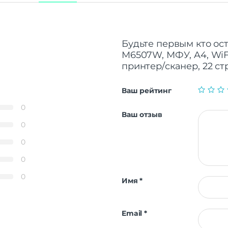
Будьте первым кто ос
M6507W, МФУ, A4, WiFi,
принтер/сканер, 22 ст
Ваш рейтинг
0
Ваш отзыв
0
0
0
0
Имя
*
Email
*