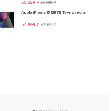
50 999
₽
55 999
₽
из 5
Apple iPhone 13 128 ГБ Тёмная ночь
44 999
₽
47 999
₽