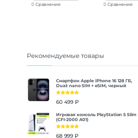
Сравнение
Сравнение
Рекомендуемые товары
Смартфон Apple iPhone 16 128 ГБ,
Dual: nano SIM + eSIM, черный
Оценка
5.00
60 499
₽
из 5
Игровая консоль PlayStation 5 Slim
(CFI-2000 A01)
Оценка
5.00
68 999
₽
из 5