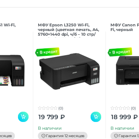
 Wi-Fi,
МФУ Epson L3250 Wi-Fi,
МФУ Canon P
черный (цветная печать, A4,
Fi, черный
5760×1440 dpi, ч/б – 10 стр/
мин (А4), USB, Wi-Fi,
(0)
(0)
0
0
19 799
₽
18 999
₽
o
o
u
u
t
t
В наличии
В наличии
o
o
f
f
есяцев
Гарантия 12 месяцев
Гарантия 1
5
5