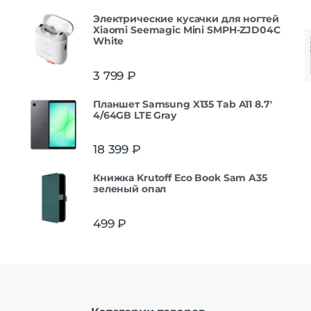
Электрические кусачки для ногтей
Xiaomi Seemagic Mini SMPH-ZJD04C
White
3 799
₽
Планшет Samsung X135 Tab A11 8.7'
4/64GB LTE Gray
18 399
₽
Книжка Krutoff Eco Book Sam A35
зеленый опал
499
₽