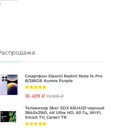
е
Распродажа
Смартфон Xiaomi Redmi Note 14 Pro
8/256GB Aurora Purple
Оценка
5.00
18 499
₽
19 999
₽
из 5
Телевизор Sber SDX 65U4121 черный
3840x2160, 4K Ultra HD, 60 Гц, Wi-Fi,
Smart TV, Салют ТВ
Оценка
5.00