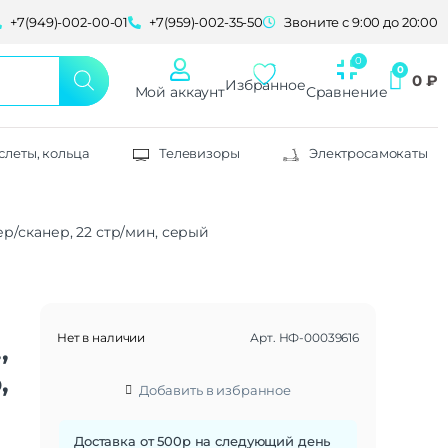
+7(949)-002-00-01
+7(959)-002-35-50
Звоните с 9:00 до 20:00
0
₽
Избранное
Мой аккаунт
Сравнение
слеты, кольца
Телевизоры
Электросамокаты
ер/сканер, 22 стр/мин, серый
,
Нет в наличии
Арт.
НФ-00039616
,
,
Добавить в избранное
Доставка от 500р на следующий день