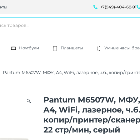
кты
+7(949)-404-68-91
Ноутбуки
Планшеты
Умные часы, бра
Pantum M6507W, МФУ, A4, WiFi, лазерное, ч.б., копир/принт
Pantum M6507W, МФУ
🔍
A4, WiFi, лазерное, ч.б.
копир/принтер/сканер
22 стр/мин, серый