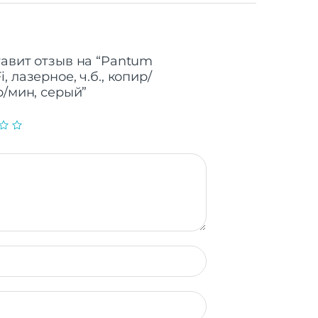
тавит отзыв на “Pantum
 лазерное, ч.б., копир/
р/мин, серый”