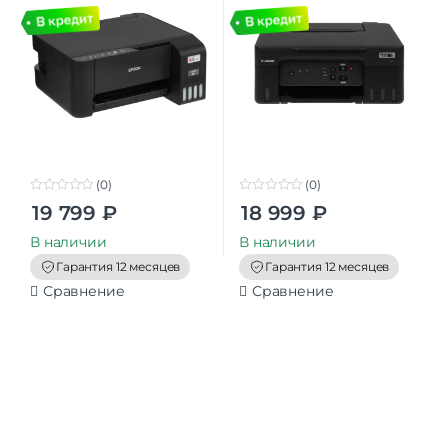
(0)
(0)
0
0
19 799
₽
18 999
₽
o
o
u
u
t
t
В наличии
В наличии
o
o
f
f
Гарантия 12 месяцев
Гарантия 12 месяцев
5
5
Сравнение
Сравнение