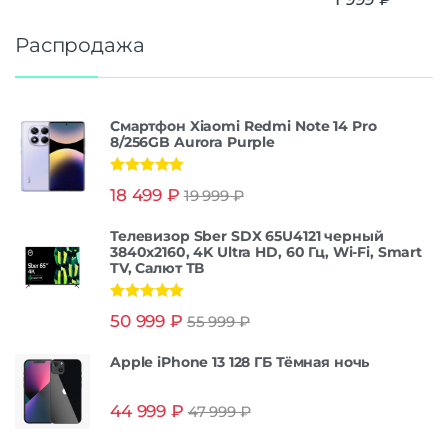
Распродажа
Смартфон Xiaomi Redmi Note 14 Pro
8/256GB Aurora Purple
Оценка
5.00
18 499
₽
19 999
₽
из 5
Телевизор Sber SDX 65U4121 черный
3840x2160, 4K Ultra HD, 60 Гц, Wi-Fi, Smart
TV, Салют ТВ
Оценка
5.00
50 999
₽
55 999
₽
из 5
Apple iPhone 13 128 ГБ Тёмная ночь
44 999
₽
47 999
₽