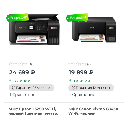
(C11CJ66414/C11CJ66507/C1
1CJ66408)
(0)
(0)
0
0
24 699
₽
19 899
₽
o
o
u
u
t
t
В наличии
В наличии
o
o
f
f
Гарантия 12 месяцев
Гарантия 12 месяцев
5
5
Сравнение
Сравнение
МФУ Epson L3250 Wi-Fi,
МФУ Canon Pixma G3430
черный (цветная печать,
Wi-Fi, черный
A4, 5760×1440 dpi, ч/б –
10 стр/мин (А4), USB, Wi-
Fi,