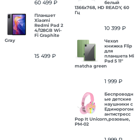
60 499
₽
белый
из 5
1366x768, HD READY, 60
Гц
Планшет
Xiaomi
Redmi Pad 2
10 399
₽
4/128GB Wi-
Fi Graphite
Gray
Чехол
книжка Flip
для
15 499
₽
планшета Mi
Pad 5 11"
matcha green
1 999
₽
Беспроводн
ые детские
наушники с
Единорогом
антистресс
Pop It Unicorn,розовые,
PM-02
1 999
₽