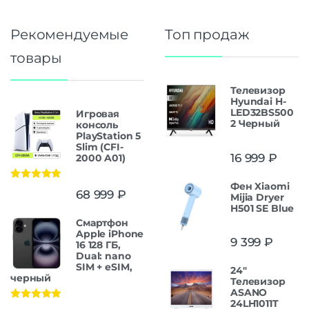
Рекомендуемые
Топ продаж
товары
Телевизор
Hyundai H-
LED32BS500
Игровая
2 Черный
консоль
PlayStation 5
Slim (CFI-
16 999
₽
2000 A01)
Фен Xiaomi
Оценка
5.00
68 999
₽
Mijia Dryer
из 5
H501 SE Blue
Смартфон
Apple iPhone
9 399
₽
16 128 ГБ,
Dual: nano
SIM + eSIM,
24"
черный
Телевизор
ASANO
24LH1011T
Оценка
5.00