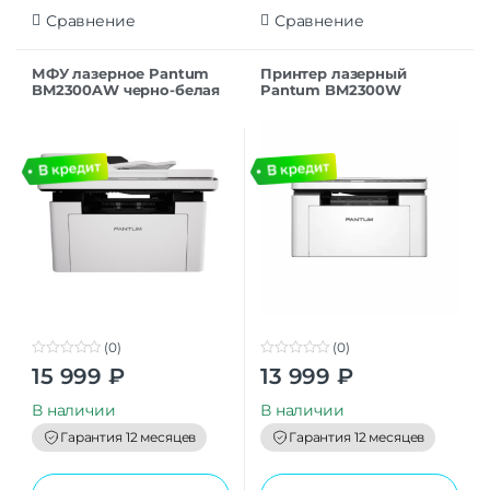
Сравнение
Сравнение
МФУ лазерное Pantum
Принтер лазерный
BM2300AW черно-белая
Pantum BM2300W
печать, A4, белый
(0)
(0)
0
0
15 999
₽
13 999
₽
o
o
u
u
t
t
В наличии
В наличии
o
o
f
f
Гарантия 12 месяцев
Гарантия 12 месяцев
5
5