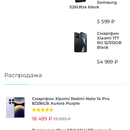
Samsung
S26Ultra black
5 599
₽
Смартфон
Xiaomi 17T
RU 12/512GB
Black
54 999
₽
Распродажа
Смартфон Xiaomi Redmi Note 14 Pro
8/256GB Aurora Purple
Оценка
5.00
18 499
₽
19 999
₽
из 5