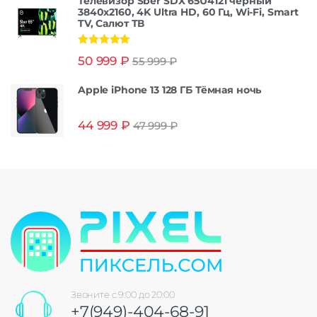
Телевизор Sber SDX 65U4121 черный
3840x2160, 4K Ultra HD, 60 Гц, Wi-Fi, Smart
TV, Салют ТВ
Оценка
5.00
50 999
₽
55 999
₽
из 5
Apple iPhone 13 128 ГБ Тёмная ночь
44 999
₽
47 999
₽
Звоните с 9:00 до 20:00
+7(949)-404-68-91