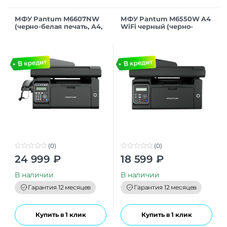
МФУ Pantum M6607NW
МФУ Pantum M6550W A4
(черно-белая печать, A4,
WiFi черный (черно-
1200×1200 dpi, ч/б – 22
белая печать, A4,
стр/мин (А4), АПД, факс,
1200×1200 dpi, ч/б – 22
Etherne
стр/мин (А4), USB,
(0)
(0)
0
0
24 999
₽
18 599
₽
o
o
u
u
t
t
В наличии
В наличии
o
o
f
f
Гарантия 12 месяцев
Гарантия 12 месяцев
5
5
Купить в 1 клик
Купить в 1 клик