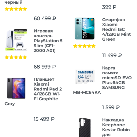
черный
399
₽
Оценка
5.00
60 499
₽
Смартфон
из 5
Xiaomi
Redmi 15C
Игровая
4/128GB Mint
консоль
Green
PlayStation 5
Slim (CFI-
2000 A01)
Оценка
5.00
11 499
₽
из 5
Оценка
5.00
68 999
₽
Карта
из 5
памяти
microSD EVO
Планшет
Plus 64GB
Xiaomi
SAMSUNG
Redmi Pad 2
MB-MC64KA
4/128GB Wi-
Fi Graphite
Gray
1 599
₽
15 499
₽
Накладка
Keephone
Kevlar Robin
для