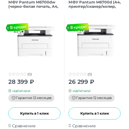
МФУ Pantum M6700dw
МФУ Pantum M6700d (A4,
(черно-белая печать, A4,
принтер/сканер/копир,
1200×1200 dpi, ч/б – 30
1200dpi, 30ppm, 128Mb,
стр/мин (А4), Ethernet
Duplex, USB, TL-420E, DL-
(RJ-45),
420E)
(0)
(0)
0
0
28 399
₽
26 299
₽
o
o
u
u
t
t
В наличии
В наличии
o
o
f
f
Гарантия 12 месяцев
Гарантия 12 месяцев
5
5
Купить в 1 клик
Купить в 1 клик
Сравнение
Сравнение