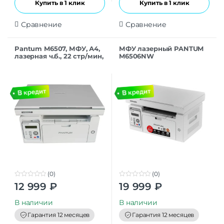
Купить в 1 клик
Купить в 1 клик
Сравнение
Сравнение
Pantum M6507, МФУ, А4,
МФУ лазерный PANTUM
лазерная ч.б., 22 стр/мин,
M6506NW
1200 x 1200 dpi, 128Мб
RAM, лоток 150 стр, USB,
се
(0)
(0)
0
0
12 999
₽
19 999
₽
o
o
u
u
t
t
В наличии
В наличии
o
o
f
f
Гарантия 12 месяцев
Гарантия 12 месяцев
5
5