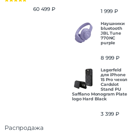
Оценка
5.00
60 499
₽
1 999
₽
из 5
Наушники
bluetooth
JBL Tune
770NC
purple
8 999
₽
Lagerfeld
для iPhone
15 Pro чехол
Cardslot
Stand PU
Saffiano Monogram Plate
logo Hard Black
3 399
₽
Распродажа