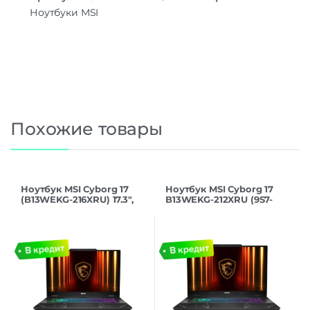
Ноутбуки MSI
Похожие товары
Ноутбук MSI Cyborg 17
Ноутбук MSI Cyborg 17
(B13WEKG-216XRU) 17.3″,
B13WEKG-212XRU (9S7-
IPS, i5-
17U332-212) Core i5
13420H/16/1024/RTX5050,
13420H 16Gb SSD1Tb
черный
NVIDIA RTX5050 8Gb