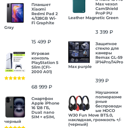
Max чехол
Планшет
CamShield
Xiaomi
ProP PU
Redmi Pad 2
Leather Magnetic Green
4/128GB Wi-
Fi Graphite
Gray
3 399
₽
15 499
₽
Защитнoe
cтекло для
камеры
Игровая
Remax GL-59
консоль
iP14Pro/14Pro
PlayStation 5
Max purple
Slim (CFI-
2000 A01)
399
₽
Оценка
5.00
68 999
₽
из 5
Наушники
полноразме
Смартфон
рные
Apple iPhone
беспроводн
16 128 ГБ,
ые HOCO
Dual: nano
W30 Fun Move BT5.0,
SIM + eSIM,
накладная, громкость +/-
черный
(черный)