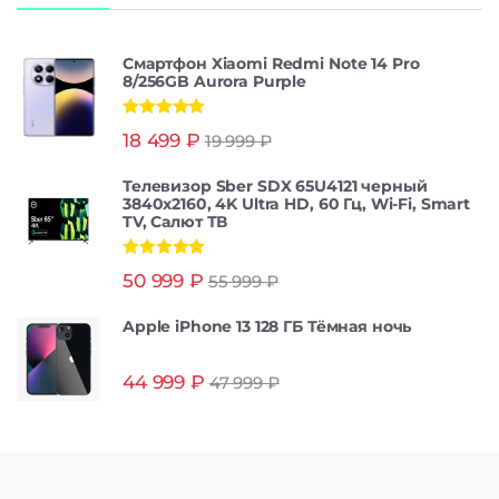
Смартфон Xiaomi Redmi Note 14 Pro
8/256GB Aurora Purple
Оценка
5.00
18 499
₽
19 999
₽
из 5
Телевизор Sber SDX 65U4121 черный
3840x2160, 4K Ultra HD, 60 Гц, Wi-Fi, Smart
TV, Салют ТВ
Оценка
5.00
50 999
₽
55 999
₽
из 5
Apple iPhone 13 128 ГБ Тёмная ночь
44 999
₽
47 999
₽