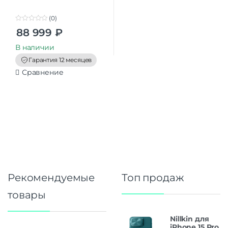
(0)
0
88 999
₽
o
u
t
В наличии
o
f
Гарантия 12 месяцев
5
Сравнение
Рекомендуемые
Топ продаж
товары
Nillkin для
iPhone 15 Pro