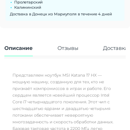
Процессор
Intel Core i7 14650HX
Пролетарский
Количество ядер
Калининский
16
процессора
Доставка в Донецк из Мариуполя в течение 4 дней
Частота процессора
2,2 ГГц (5,2 ГГц в режиме Turbo)
Аккумулятор
Емкость аккумулятора
75 Вт·ч
Описание
Отзывы
Доставка 
Беспроводные технологии
Версия Bluetooth
5.3
Дополнительно
Представляем ноутбук MSI Katana 17 HX —
Оперативная Память
32 Гб
мощную машину, созданную для тех, кто не
Тип памяти
DDR5
признаёт компромиссов в играх и работе. Его
Частота памяти
5600 МГц
сердцем является новейший процессор Intel
NVIDIA GeForce RTX 5060 для
Модель видеокарты
ноутбуков 8 Гб
Core i7 четырнадцатого поколения. Этот чип с
Тип видеокарты
дискретная
шестнадцатью ядрами и двадцатью четырьмя
Гарантия
12 месяцев
потоками обеспечивает невероятную
многозадачность и скорость обработки данных.
Базовая тактовая частота в 2200 МГц легко