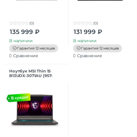
(0)
(0)
0
0
135 999
₽
131 999
₽
o
o
u
u
t
t
В наличии
В наличии
o
o
f
f
Гарантия 12 месяцев
Гарантия 12 месяцев
5
5
Сравнение
Сравнение
Ноутбук MSI Thin 15
B13UDX-3071AU (9S7-
16R831-3071), 15.6″ Core i5
13420H 16Gb SSD512Gb
RTX 3050 4Gb