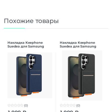
Похожие товары
Накладка Keephone
Накладка Keephone
Suedea для Samsung
Suedea для Samsung
S26Ultra deep blue
S26Ultra black
(0)
(0)
0
0