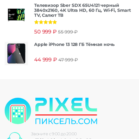
Телевизор Sber SDX 65U4121 черный
3840x2160, 4K Ultra HD, 60 Гц, Wi-Fi, Smart
TV, Салют ТВ
Оценка
5.00
50 999
₽
55 999
₽
из 5
Apple iPhone 13 128 ГБ Тёмная ночь
44 999
₽
47 999
₽
Звоните с 9:00 до 20:00