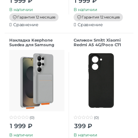
1 999
₽
1 999
₽
o
o
u
u
t
t
В наличии
В наличии
o
o
f
f
Гарантия 12 месяцев
Гарантия 12 месяцев
5
5
Сравнение
Сравнение
Накладка Keephone
Силикон Smitt Xiaomi
Suedea для Samsung
Redmi A5 4G/Poco C71
S26Ultra grey
black
(0)
(0)
0
0
1 999
₽
399
₽
o
o
u
u
t
t
В наличии
В наличии
o
o