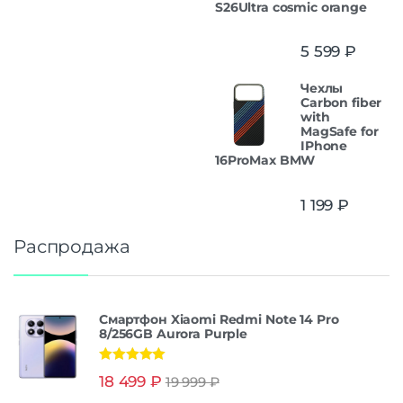
S26Ultra cosmic orange
5 599
₽
Чехлы
Carbon fiber
with
MagSafe for
IPhone
16ProMax BMW
1 199
₽
Распродажа
Смартфон Xiaomi Redmi Note 14 Pro
8/256GB Aurora Purple
Оценка
5.00
18 499
₽
19 999
₽
из 5