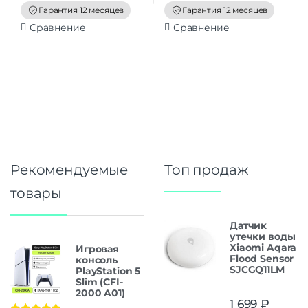
f
f
Гарантия 12 месяцев
Гарантия 12 месяцев
5
5
Сравнение
Сравнение
Рекомендуемые
Топ продаж
товары
Датчик
утечки воды
Xiaomi Aqara
Игровая
Flood Sensor
консоль
SJCGQ11LM
PlayStation 5
Slim (CFI-
2000 A01)
1 699
₽