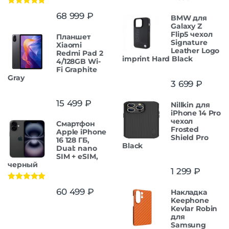
Оценка
5.00
68 999
₽
BMW для
из 5
Galaxy Z
Flip5 чехол
Планшет
Signature
Xiaomi
Leather Logo
Redmi Pad 2
imprint Hard Black
4/128GB Wi-
Fi Graphite
Gray
3 699
₽
15 499
₽
Nillkin для
iPhone 14 Pro
чехол
Смартфон
Frosted
Apple iPhone
Shield Pro
16 128 ГБ,
Black
Dual: nano
SIM + eSIM,
черный
1 299
₽
Оценка
5.00
60 499
₽
Накладка
из 5
Keephone
Kevlar Robin
для
Samsung