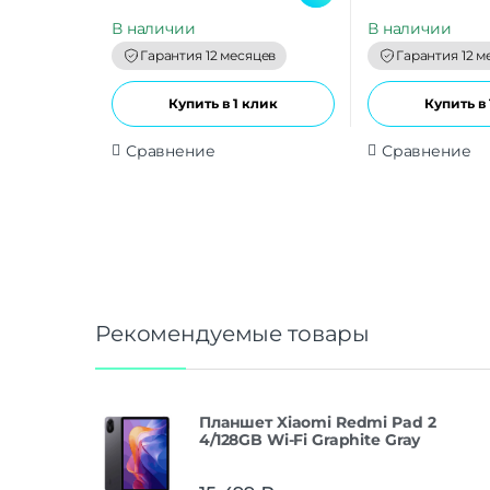
u
u
t
t
В наличии
В наличии
o
o
f
f
Гарантия 12 месяцев
Гарантия 12 м
5
5
Купить в 1 клик
Купить в 
Сравнение
Сравнение
Рекомендуемые товары
Планшет Xiaomi Redmi Pad 2
4/128GB Wi-Fi Graphite Gray