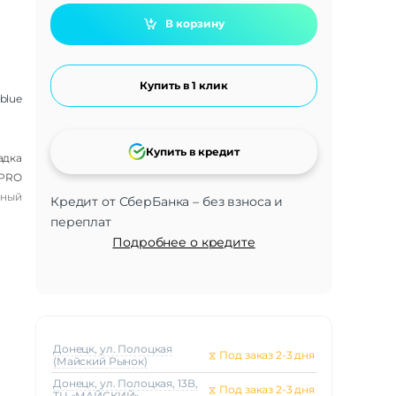
В корзину
Купить в 1 клик
iblue
Купить в кредит
адка
 PRO
сный
Кредит от СберБанка – без взноса и
переплат
Подробнее о кредите
Донецк, ул. Полоцкая
⧖
Под заказ 2-3 дня
(Майский Рынок)
Донецк, ул. Полоцкая, 13В,
⧖
Под заказ 2-3 дня
ТЦ «МАЙСКИЙ»