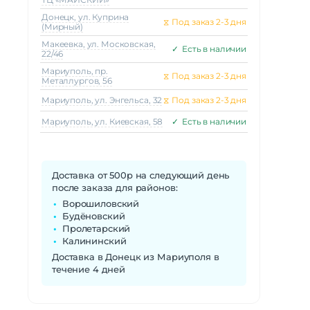
Донецк, ул. Куприна
⧖
Под заказ 2-3 дня
(Мирный)
Макеeвка, ул. Московская,
✓
Есть в наличии
22/46
Мариуполь, пр.
⧖
Под заказ 2-3 дня
Металлургов, 56
Мариуполь, ул. Энгельса, 32
⧖
Под заказ 2-3 дня
Мариуполь, ул. Киевская, 58
✓
Есть в наличии
Доставка от 500р на следующий день
после заказа для районов:
Ворошиловский
Будёновский
Пролетарский
Калининский
Доставка в Донецк из Мариуполя в
течение 4 дней