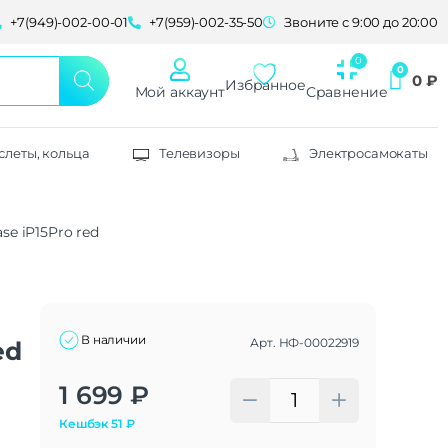
+7(949)-002-00-01
+7(959)-002-35-50
Звоните с 9:00 до 20:00
0
₽
Избранное
Мой аккаунт
Сравнение
слеты, кольца
Телевизоры
Электросамокаты
se iP15Pro red
В наличии
Арт.
НФ-00022919
ed
Alternative:
1 699
₽
Кешбэк
51
₽