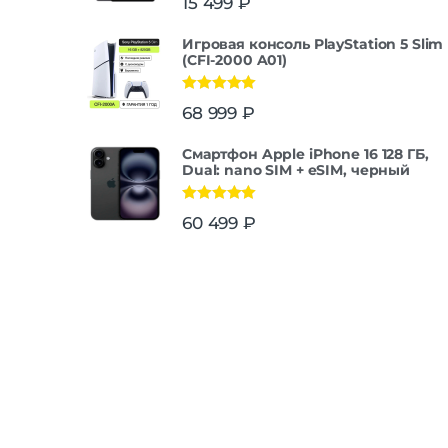
15 499
₽
Игровая консоль PlayStation 5 Slim
(CFI-2000 A01)
Оценка
5.00
68 999
₽
из 5
Смартфон Apple iPhone 16 128 ГБ,
Dual: nano SIM + eSIM, черный
Оценка
5.00
60 499
₽
из 5