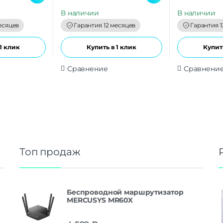
u
u
t
t
В наличии
В наличии
o
o
f
f
есяцев
Гарантия 12 месяцев
Гарантия 1
5
5
1 клик
Купить в 1 клик
Купить
Сравнение
Сравнени
Топ продаж
Беспроводной маршрутизатор
MERCUSYS MR60X