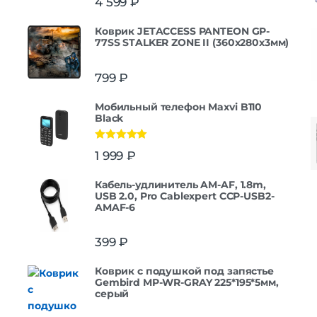
4 599
₽
Коврик JETACCESS PANTEON GP-
77SS STALKER ZONE II (360x280x3мм)
799
₽
Мобильный телефон Maxvi B110
Black
Оценка
5.00
1 999
₽
из 5
Кабель-удлинитель AM-AF, 1.8m,
USB 2.0, Pro Cablexpert CCP-USB2-
AMAF-6
399
₽
Коврик с подушкой под запястье
Gembird MP-WR-GRAY 225*195*5мм,
серый