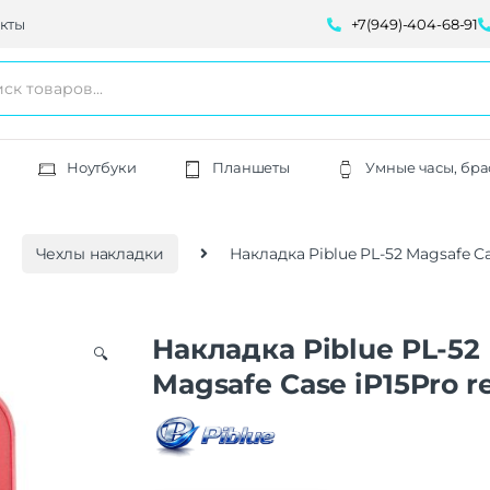
кты
+7(949)-404-68-91
Ноутбуки
Планшеты
Умные часы, бра
Чехлы накладки
Накладка Piblue PL-52 Magsafe Ca
Накладка Piblue PL-52
🔍
Magsafe Case iP15Pro r