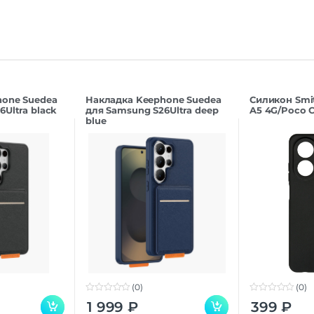
hone Suedea
Накладка Keephone Suedea
Силикон Smi
Ultra black
для Samsung S26Ultra deep
A5 4G/Poco C
blue
(0)
(0)
0
0
1 999
₽
399
₽
o
o