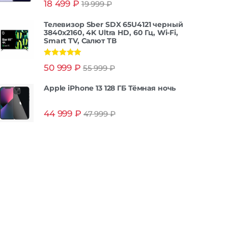
18 499
₽
19 999
₽
из 5
Телевизор Sber SDX 65U4121 черный
3840x2160, 4K Ultra HD, 60 Гц, Wi-Fi,
Smart TV, Салют ТВ
Оценка
5.00
50 999
₽
55 999
₽
из 5
Apple iPhone 13 128 ГБ Тёмная ночь
44 999
₽
47 999
₽