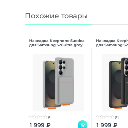
Похожие товары
Накладка Keephone Suedea
Накладка Keep
для Samsung S26Ultra grey
для Samsung S26
(0)
(0)
0
0
1 999
₽
1 999
₽
o
o