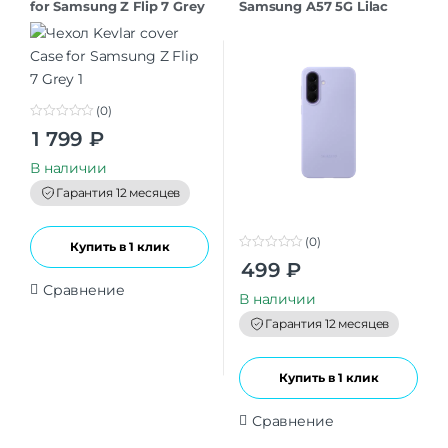
for Samsung Z Flip 7 Grey
Samsung A57 5G Lilac
(0)
0
1 799
₽
o
u
t
В наличии
o
f
Гарантия 12 месяцев
5
(0)
Купить в 1 клик
0
499
₽
o
u
Сравнение
t
В наличии
o
f
Гарантия 12 месяцев
5
Купить в 1 клик
Сравнение