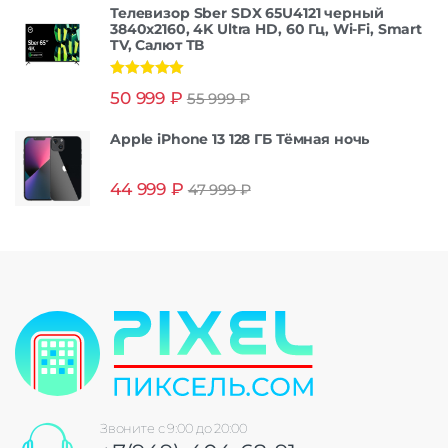
Телевизор Sber SDX 65U4121 черный
3840x2160, 4K Ultra HD, 60 Гц, Wi-Fi, Smart
TV, Салют ТВ
Оценка
5.00
50 999
₽
55 999
₽
из 5
Apple iPhone 13 128 ГБ Тёмная ночь
44 999
₽
47 999
₽
Звоните с 9:00 до 20:00