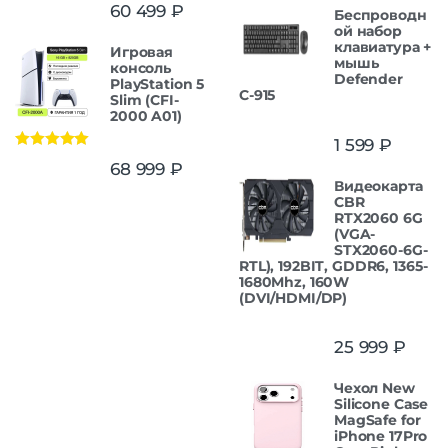
Оценка
5.00
60 499
₽
Беспроводн
из 5
ой набор
клавиатура +
Игровая
мышь
консоль
Defender
PlayStation 5
С-915
Slim (CFI-
2000 A01)
1 599
₽
Оценка
5.00
68 999
₽
из 5
Видеокарта
CBR
RTX2060 6G
(VGA-
STX2060-6G-
RTL), 192BIT, GDDR6, 1365-
1680Mhz, 160W
(DVI/HDMI/DP)
25 999
₽
Чехол New
Silicone Case
MagSafe for
iPhone 17Pro