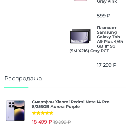
Gray Pink
599
₽
Планшет
Samsung
Galaxy Tab
A9 Plus 4/64
GB 11" 5G
(SM-X216) Gray РСТ
17 299
₽
Распродажа
Смартфон Xiaomi Redmi Note 14 Pro
8/256GB Aurora Purple
Оценка
5.00
18 499
₽
19 999
₽
из 5