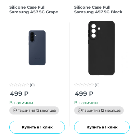
Silicone Case Full
Silicone Case Full
Samsung A57 5G Grape
Samsung A57 5G Black
(0)
(0)
0
0
499
₽
499
₽
o
o
u
u
t
t
В наличии
В наличии
o
o
f
f
Гарантия 12 месяцев
Гарантия 12 месяцев
5
5
Купить в 1 клик
Купить в 1 клик