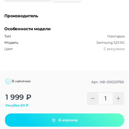
Производитель
Особенности модели
Тип
Накладка
Модель
Samsung S23 5G
Цвет
С рисунком
В наличии
Арт.
НФ-00020760
Alternative:
1 999
₽
Кешбэк
60
₽
В корзину