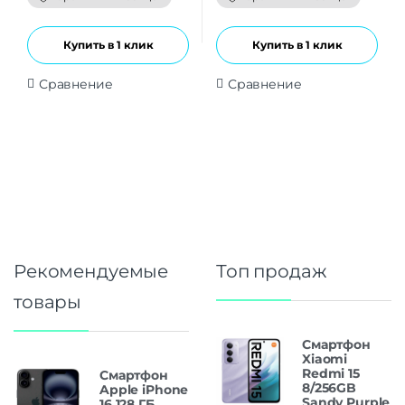
5
5
Купить в 1 клик
Купить в 1 клик
Сравнение
Сравнение
Рекомендуемые
Топ продаж
товары
Смартфон
Xiaomi
Redmi 15
Смартфон
8/256GB
Apple iPhone
Sandy Purple
16 128 ГБ,