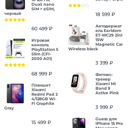
Dual: nano
SIM + eSIM,
Оценка
черный
18 599
₽
3.00
из
5
Автодержат
Оценка
5.00
60 499
₽
из 5
ель Earldom
ET-WC29 2in1
15W
Игровая
Magnetic Car
консоль
Wireless black
PlayStation 5
Slim (CFI-
2000 A01)
3 399
₽
Оценка
5.00
68 999
₽
Фитнес-
из 5
трекер
Xiaomi Mi
Планшет
Band 9
Xiaomi
Active Pink
Redmi Pad 2
4/128GB Wi-
Fi Graphite
3 999
₽
Gray
Guess для
15 499
₽
iPhone 15 Pro
Max чехол