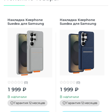
Накладка Keephone
Накладка Keephone
Suedea для Samsung
Suedea для Samsung
S26Ultra grey
S26Ultra deep blue
(0)
(0)
0
0
1 999
₽
1 999
₽
o
o
u
u
t
t
В наличии
В наличии
o
o
f
f
Гарантия 12 месяцев
Гарантия 12 месяцев
5
5