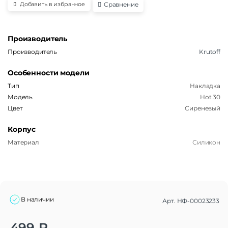
Сравнение
Добавить в избранное
Производитель
Производитель
Krutoff
Особенности модели
Тип
Накладка
Модель
Hot 30
Цвет
Сиреневый
Корпус
Материал
Силикон
В наличии
Арт.
НФ-00023233
Alternative:
499
₽