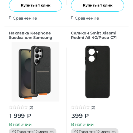
Купить в 1 клик
Купить в 1 клик
Сравнение
Сравнение
Накладка Keephone
Силикон Smitt Xiaomi
Suedea для Samsung
Redmi A5 4G/Poco C71
S26Ultra black
black
(0)
(0)
0
0
1 999
₽
399
₽
o
o
u
u
t
t
В наличии
В наличии
o
o
f
f
Гарантия 12 месяцев
Гарантия 12 месяцев