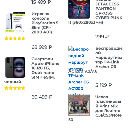
15 499
₽
JETACCESS
PANTEON
GP-73SS
Игровая
CYBER PUNK
консоль
II (360x280x3мм)
PlayStation 5
Slim (CFI-
2000 A01)
799
₽
Оценка
5.00
68 999
₽
Беспроводн
из 5
ой
маршрутиза
Смартфон
тор TP-Link
Apple iPhone
Archer C6
16 128 ГБ,
AC1200 v.2/v.6
Dual: nano
SIM + eSIM,
черный
5 199
₽
Оценка
5.00
60 499
₽
Чехол
из 5
пластиковы
й Print Mix
для Realme
C51/C53/Note
50