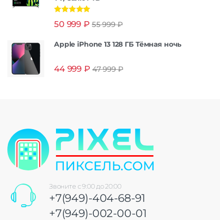
Оценка
5.00
50 999
₽
55 999
₽
из 5
Apple iPhone 13 128 ГБ Тёмная ночь
44 999
₽
47 999
₽
Звоните с 9:00 до 20:00
+7(949)-404-68-91
+7(949)-002-00-01