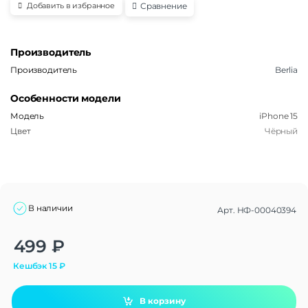
Сравнение
Добавить в избранное
Производитель
Производитель
Berlia
Особенности модели
Модель
iPhone 15
Цвет
Чёрный
В наличии
Арт.
НФ-00040394
Alternative:
499
₽
Кешбэк
15
₽
В корзину