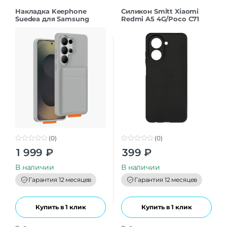
Накладка Keephone
Силикон Smitt Xiaomi
Suedea для Samsung
Redmi A5 4G/Poco C71
S26Ultra grey
black
(0)
(0)
0
0
1 999
₽
399
₽
o
o
u
u
t
t
В наличии
В наличии
o
o
f
f
Гарантия 12 месяцев
Гарантия 12 месяцев
5
5
Купить в 1 клик
Купить в 1 клик