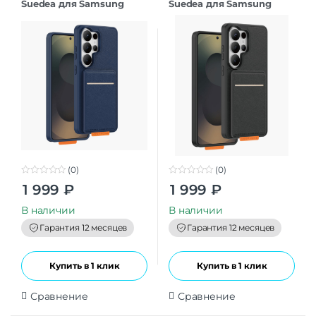
Suedea для Samsung
Suedea для Samsung
S26Ultra deep blue
S26Ultra black
(0)
(0)
0
0
1 999
₽
1 999
₽
o
o
u
u
t
t
В наличии
В наличии
o
o
f
f
Гарантия 12 месяцев
Гарантия 12 месяцев
5
5
Купить в 1 клик
Купить в 1 клик
Сравнение
Сравнение