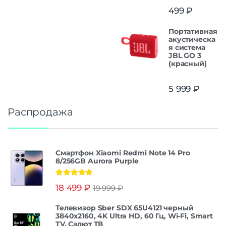
499
₽
Портативная
акустическа
я система
JBL GO 3
(красный)
5 999
₽
Распродажа
Смартфон Xiaomi Redmi Note 14 Pro
8/256GB Aurora Purple
Оценка
5.00
18 499
₽
19 999
₽
из 5
Телевизор Sber SDX 65U4121 черный
3840x2160, 4K Ultra HD, 60 Гц, Wi-Fi, Smart
TV, Салют ТВ