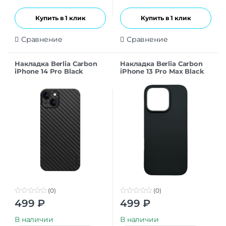
Купить в 1 клик
Купить в 1 клик
Сравнение
Сравнение
Накладка Berlia Carbon
Накладка Berlia Carbon
iPhone 14 Pro Black
iPhone 13 Pro Max Black
(0)
(0)
0
0
499
₽
499
₽
o
o
u
u
t
t
В наличии
В наличии
o
o