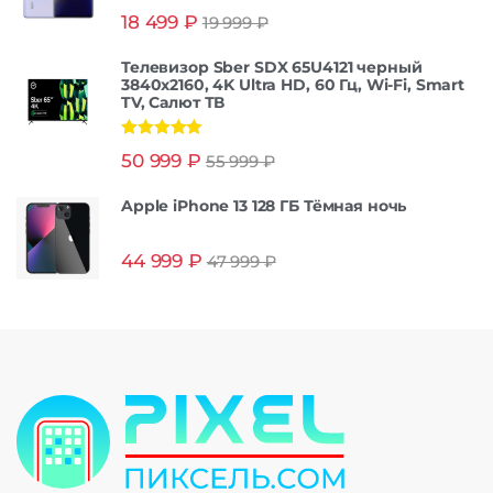
Оценка
5.00
18 499
₽
19 999
₽
из 5
Телевизор Sber SDX 65U4121 черный
3840x2160, 4K Ultra HD, 60 Гц, Wi-Fi, Smart
TV, Салют ТВ
Оценка
5.00
50 999
₽
55 999
₽
из 5
Apple iPhone 13 128 ГБ Тёмная ночь
44 999
₽
47 999
₽