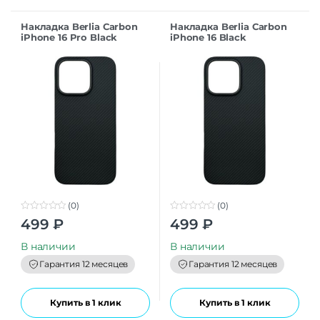
Накладка Berlia Carbon
Накладка Berlia Carbon
iPhone 16 Pro Black
iPhone 16 Black
(0)
(0)
0
0
499
₽
499
₽
o
o
u
u
t
t
В наличии
В наличии
o
o
f
f
Гарантия 12 месяцев
Гарантия 12 месяцев
5
5
Купить в 1 клик
Купить в 1 клик