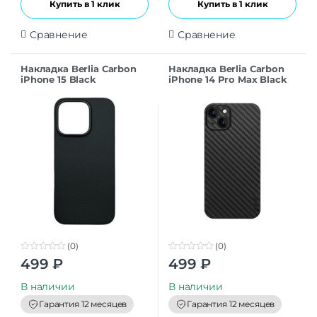
Купить в 1 клик
Купить в 1 клик
Сравнение
Сравнение
Накладка Berlia Carbon
Накладка Berlia Carbon
iPhone 15 Black
iPhone 14 Pro Max Black
(0)
(0)
0
0
499
₽
499
₽
o
o
u
u
t
t
В наличии
В наличии
o
o
f
f
Гарантия 12 месяцев
Гарантия 12 месяцев
5
5