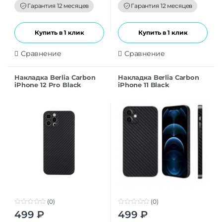
f
f
Гарантия 12 месяцев
Гарантия 12 месяцев
5
5
Купить в 1 клик
Купить в 1 клик
Сравнение
Сравнение
Накладка Berlia Carbon
Накладка Berlia Carbon
iPhone 12 Pro Black
iPhone 11 Black
(0)
(0)
0
0
499
₽
499
₽
o
o