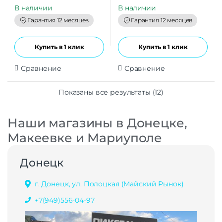
u
u
t
t
В наличии
В наличии
o
o
f
f
Гарантия 12 месяцев
Гарантия 12 месяцев
5
5
Купить в 1 клик
Купить в 1 клик
Сравнение
Сравнение
Показаны все результаты (12)
Наши магазины в Донецке,
Макеевке и Мариуполе
Донецк
г. Донецк, ул. Полоцкая (Майский Рынок)
+7(949)556-04-97