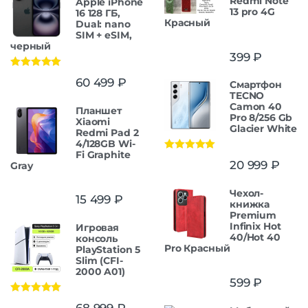
Redmi Note
Apple iPhone
13 pro 4G
16 128 ГБ,
Красный
Dual: nano
SIM + eSIM,
черный
399
₽
Оценка
5.00
60 499
₽
Смартфон
из 5
TECNO
Camon 40
Планшет
Pro 8/256 Gb
Xiaomi
Glacier White
Redmi Pad 2
4/128GB Wi-
Fi Graphite
Оценка
5.00
20 999
₽
Gray
из 5
Чехол-
15 499
₽
книжка
Premium
Infinix Hot
Игровая
40/Hot 40
консоль
Pro Красный
PlayStation 5
Slim (CFI-
2000 A01)
599
₽
Оценка
5.00
68 999
₽