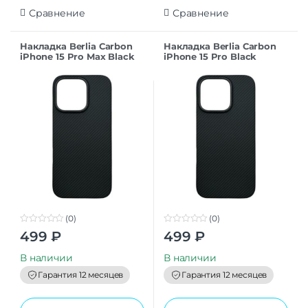
Сравнение
Сравнение
Накладка Berlia Carbon
Накладка Berlia Carbon
iPhone 15 Pro Max Black
iPhone 15 Pro Black
(0)
(0)
0
0
499
₽
499
₽
o
o
u
u
t
t
В наличии
В наличии
o
o
f
f
Гарантия 12 месяцев
Гарантия 12 месяцев
5
5