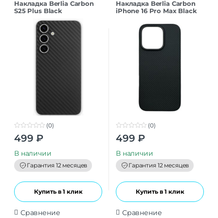
Накладка Berlia Carbon
Накладка Berlia Carbon
S25 Plus Black
iPhone 16 Pro Max Black
(0)
(0)
0
0
499
₽
499
₽
o
o
u
u
t
t
В наличии
В наличии
o
o
f
f
Гарантия 12 месяцев
Гарантия 12 месяцев
5
5
Купить в 1 клик
Купить в 1 клик
Сравнение
Сравнение