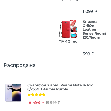
1 099
₽
Книжка
GrifOn
Leather
Series Redmi
12C/Redmi
11A 4G red
599
₽
Распродажа
Смартфон Xiaomi Redmi Note 14 Pro
8/256GB Aurora Purple
Оценка
5.00
18 499
₽
19 999
₽
из 5