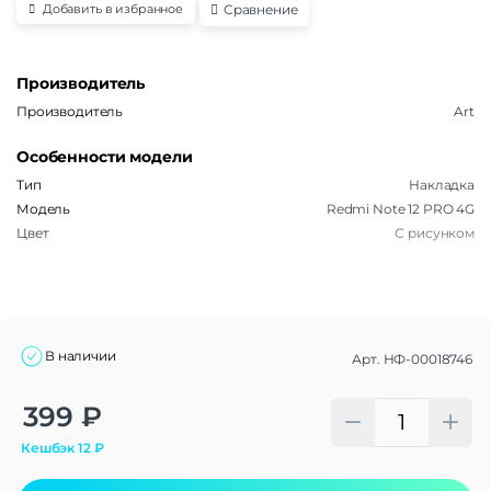
Сравнение
Добавить в избранное
Производитель
Производитель
Art
Особенности модели
Тип
Накладка
Модель
Redmi Note 12 PRO 4G
Цвет
С рисунком
В наличии
Арт.
НФ-00018746
Alternative:
399
₽
Кешбэк
12
₽