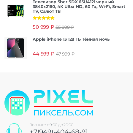
Телевизор Sber SDX 65U4121 черный
3840x2160, 4K Ultra HD, 60 Гц, Wi-Fi, Smart
TV, Салют ТВ
Оценка
5.00
50 999
₽
55 999
₽
из 5
Apple iPhone 13 128 ГБ Тёмная ночь
44 999
₽
47 999
₽
Звоните с 9:00 до 20:00
+7(949)-404-68-91