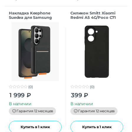
Накладка Keephone
Силикон Smitt Xiaomi
Suedea для Samsung
Redmi A5 4G/Poco C71
S26Ultra black
black
(0)
(0)
0
0
1 999
₽
399
₽
o
o
u
u
t
t
В наличии
В наличии
o
o
f
f
Гарантия 12 месяцев
Гарантия 12 месяцев
5
5
Купить в 1 клик
Купить в 1 клик