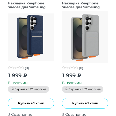
Накладка Keephone
Накладка Keephone
Suedea для Samsung
Suedea для Samsung
S26Ultra deep blue
S26Ultra grey
(0)
(0)
0
0
1 999
₽
1 999
₽
o
o
u
u
t
t
В наличии
В наличии
o
o
f
f
Гарантия 12 месяцев
Гарантия 12 месяцев
5
5
Купить в 1 клик
Купить в 1 клик
Сравнение
Сравнение