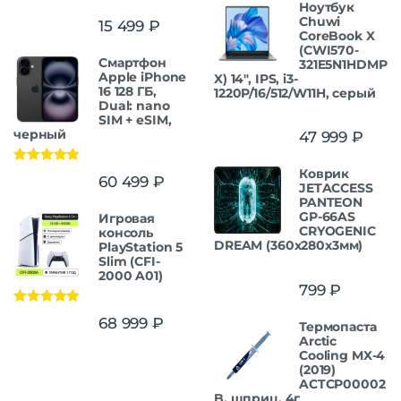
Ноутбук
Chuwi
15 499
₽
CoreBook X
(CWI570-
Смартфон
321E5N1HDMP
Apple iPhone
X) 14", IPS, i3-
16 128 ГБ,
1220P/16/512/W11H, серый
Dual: nano
SIM + eSIM,
черный
47 999
₽
Коврик
Оценка
5.00
60 499
₽
из 5
JETACCESS
PANTEON
GP-66AS
Игровая
CRYOGENIC
консоль
DREAM (360x280x3мм)
PlayStation 5
Slim (CFI-
2000 A01)
799
₽
Оценка
5.00
68 999
₽
Термопаста
из 5
Arctic
Cooling MX-4
(2019)
ACTCP00002
B, шприц, 4г