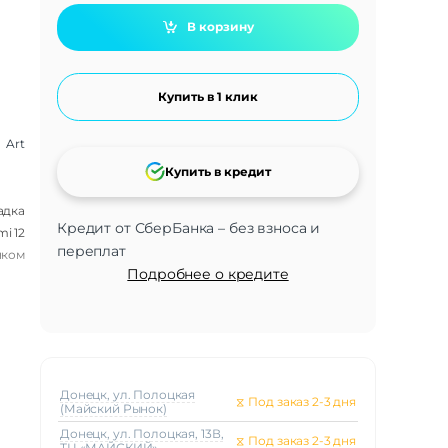
В корзину
Купить в 1 клик
Art
Купить в кредит
адка
Кредит от СберБанка – без взноса и
i 12
переплат
нком
Подробнее о кредите
Донецк, ул. Полоцкая
⧖
Под заказ 2-3 дня
(Майский Рынок)
Донецк, ул. Полоцкая, 13В,
⧖
Под заказ 2-3 дня
ТЦ «МАЙСКИЙ»