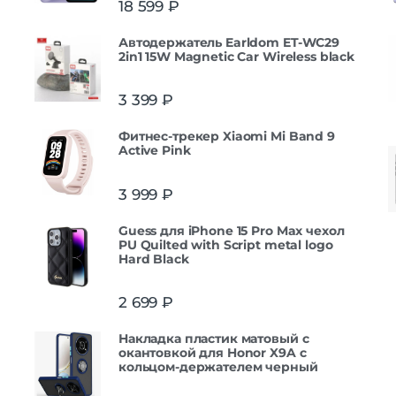
18 599
₽
3.00
из
5
Автодержатель Earldom ET-WC29
2in1 15W Magnetic Car Wireless black
3 399
₽
Фитнес-трекер Xiaomi Mi Band 9
Active Pink
3 999
₽
Guess для iPhone 15 Pro Max чехол
PU Quilted with Script metal logo
Hard Black
2 699
₽
Накладка пластик матовый с
окантовкой для Honor X9A с
кольцом-держателем черный