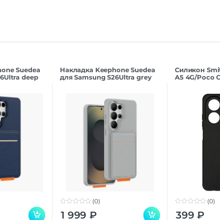
hone Suedea
Накладка Keephone Suedea
Силикон Smi
6Ultra deep
для Samsung S26Ultra grey
A5 4G/Poco C
(0)
(0)
0
0
1 999
₽
399
₽
o
o