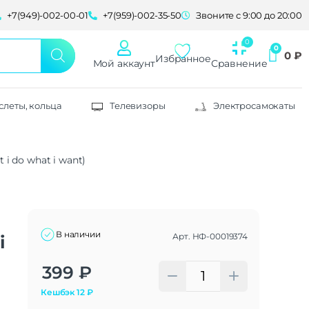
+7(949)-002-00-01
+7(959)-002-35-50
Звоните с 9:00 до 20:00
0
₽
Избранное
Мой аккаунт
Сравнение
слеты, кольца
Телевизоры
Электросамокаты
 i do what i want)
В наличии
Арт.
НФ-00019374
i
Alternative:
399
₽
Кешбэк
12
₽