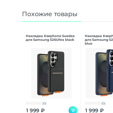
Похожие товары
Накладка Keephone Suedea
Накладка Keep
для Samsung S26Ultra black
для Samsung S2
blue
(0)
(0)
0
0
1 999
₽
1 999
₽
o
o