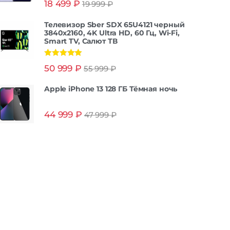
18 499
₽
19 999
₽
из 5
Телевизор Sber SDX 65U4121 черный
3840x2160, 4K Ultra HD, 60 Гц, Wi-Fi,
Smart TV, Салют ТВ
Оценка
5.00
50 999
₽
55 999
₽
из 5
Apple iPhone 13 128 ГБ Тёмная ночь
44 999
₽
47 999
₽