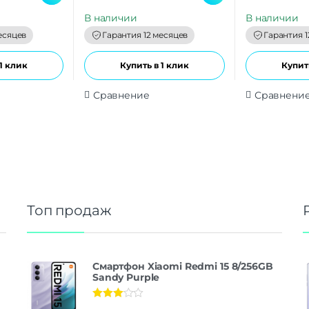
u
u
t
t
В наличии
В наличии
o
o
f
f
есяцев
Гарантия 12 месяцев
Гарантия 1
5
5
1 клик
Купить в 1 клик
Купить
Сравнение
Сравнени
Топ продаж
Смартфон Xiaomi Redmi 15 8/256GB
Sandy Purple
Оценка