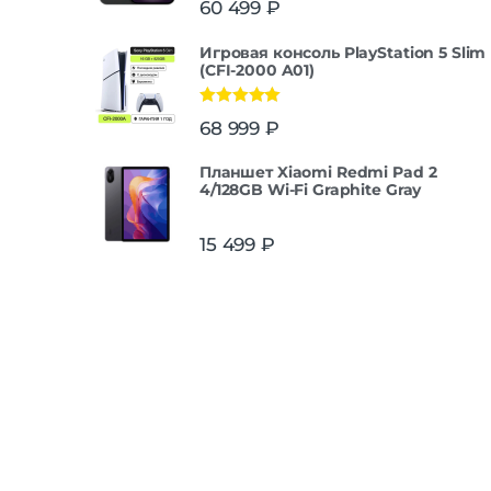
60 499
₽
из 5
Игровая консоль PlayStation 5 Slim
(CFI-2000 A01)
Оценка
5.00
68 999
₽
из 5
Планшет Xiaomi Redmi Pad 2
4/128GB Wi-Fi Graphite Gray
15 499
₽