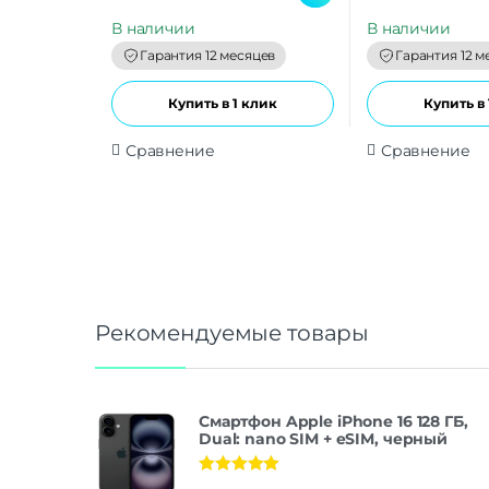
u
u
t
t
В наличии
В наличии
o
o
f
f
Гарантия 12 месяцев
Гарантия 12 м
5
5
Купить в 1 клик
Купить в 
Сравнение
Сравнение
Рекомендуемые товары
Смартфон Apple iPhone 16 128 ГБ,
Dual: nano SIM + eSIM, черный
Оценка
5.00