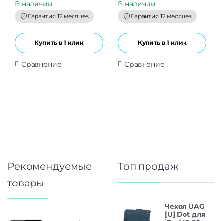
t
t
В наличии
В наличии
o
o
f
f
Гарантия 12 месяцев
Гарантия 12 месяцев
5
5
Купить в 1 клик
Купить в 1 клик
Сравнение
Сравнение
Рекомендуемые
Топ продаж
товары
Чехол UAG
[U] Dot для