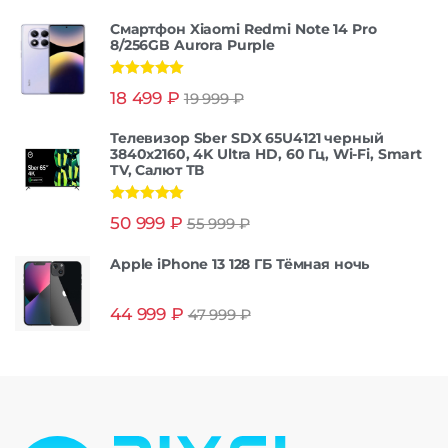
Смартфон Xiaomi Redmi Note 14 Pro
8/256GB Aurora Purple
Оценка
5.00
18 499
₽
19 999
₽
из 5
Телевизор Sber SDX 65U4121 черный
3840x2160, 4K Ultra HD, 60 Гц, Wi-Fi, Smart
TV, Салют ТВ
Оценка
5.00
50 999
₽
55 999
₽
из 5
Apple iPhone 13 128 ГБ Тёмная ночь
44 999
₽
47 999
₽