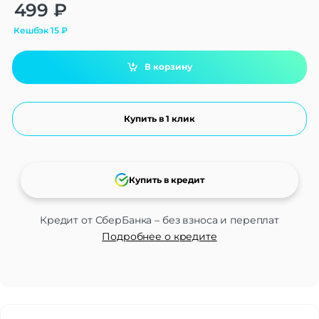
Alternative:
499
₽
Кешбэк
15
₽
В корзину
Купить в 1 клик
Купить в кредит
Кредит от СберБанка – без взноса и переплат
Подробнее о кредите