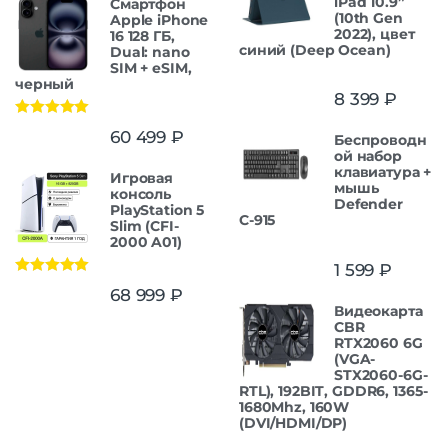
iPad 10.9”
Смартфон
(10th Gen
Apple iPhone
2022), цвет
16 128 ГБ,
синий (Deep Ocean)
Dual: nano
SIM + eSIM,
черный
8 399
₽
Оценка
5.00
60 499
₽
Беспроводн
из 5
ой набор
клавиатура +
Игровая
мышь
консоль
Defender
PlayStation 5
С-915
Slim (CFI-
2000 A01)
1 599
₽
Оценка
5.00
68 999
₽
из 5
Видеокарта
CBR
RTX2060 6G
(VGA-
STX2060-6G-
RTL), 192BIT, GDDR6, 1365-
1680Mhz, 160W
(DVI/HDMI/DP)