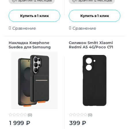
Гарантия 12 месяцев
Гарантия 12 месяцев
5
5
Купить в 1 клик
Купить в 1 клик
Сравнение
Сравнение
Накладка Keephone
Силикон Smitt Xiaomi
Suedea для Samsung
Redmi A5 4G/Poco C71
S26Ultra black
black
(0)
(0)
0
0
1 999
₽
399
₽
o
o
u
u