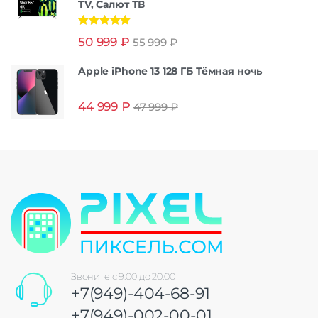
TV, Салют ТВ
Оценка
5.00
50 999
₽
55 999
₽
из 5
Apple iPhone 13 128 ГБ Тёмная ночь
44 999
₽
47 999
₽
Звоните с 9:00 до 20:00
+7(949)-404-68-91
+7(949)-002-00-01