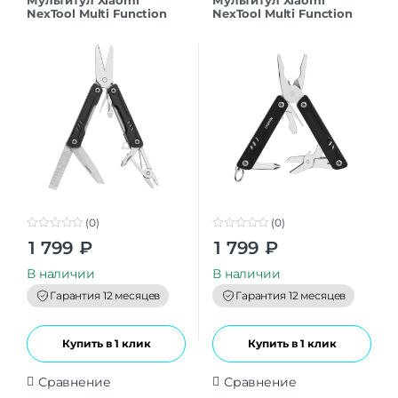
NexTool Multi Function
NexTool Multi Function
Scissors NE20237 CN
Scissors Lite NE20314
Black CN
(0)
(0)
0
0
1 799
₽
1 799
₽
o
o
u
u
t
t
В наличии
В наличии
o
o
f
f
Гарантия 12 месяцев
Гарантия 12 месяцев
5
5
Купить в 1 клик
Купить в 1 клик
Сравнение
Сравнение