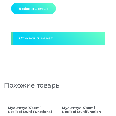
Alternative:
Отзывов пока нет
Похожие товары
Мультитул Xiaomi
Мультитул Xiaomi
NexTool Multi Functional
NexTool Multifunction
Pliers F30 Pro NE20203A
Knife NE0123 Black CN