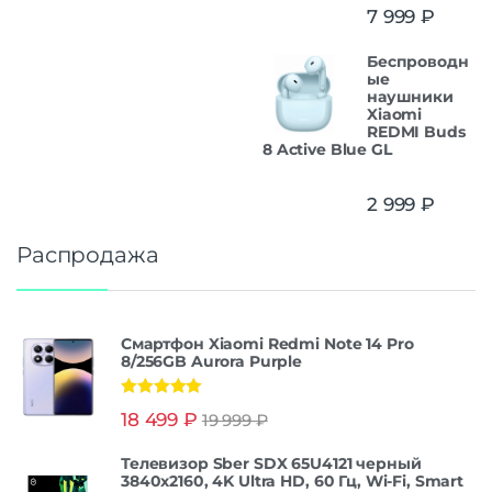
7 999
₽
Беспроводн
ые
наушники
Xiaomi
REDMI Buds
8 Active Blue GL
2 999
₽
Распродажа
Смартфон Xiaomi Redmi Note 14 Pro
8/256GB Aurora Purple
Оценка
5.00
18 499
₽
19 999
₽
из 5
Телевизор Sber SDX 65U4121 черный
3840x2160, 4K Ultra HD, 60 Гц, Wi-Fi, Smart