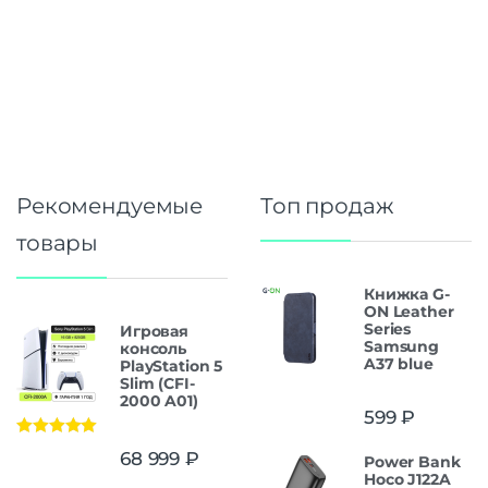
Рекомендуемые
Топ продаж
товары
Книжка G-
ON Leather
Series
Игровая
Samsung
консоль
A37 blue
PlayStation 5
Slim (CFI-
2000 A01)
599
₽
Оценка
5.00
68 999
₽
Power Bank
из 5
Hoco J122A