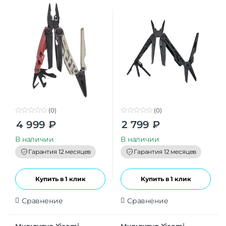
Black CN
(0)
(0)
0
0
4 999
₽
2 799
₽
o
o
u
u
t
t
В наличии
В наличии
o
o
f
f
Гарантия 12 месяцев
Гарантия 12 месяцев
5
5
Купить в 1 клик
Купить в 1 клик
Сравнение
Сравнение
Мультитул Xiaomi
Мультитул Xiaomi