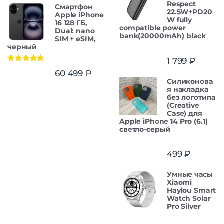
Respect
Смартфон
22.5W+PD20
Apple iPhone
W fully
16 128 ГБ,
compatible power
Dual: nano
bank(20000mAh) black
SIM + eSIM,
черный
1 799
₽
Оценка
5.00
60 499
₽
из 5
Силиконова
я накладка
без логотипа
(Creative
Case) для
Apple iPhone 14 Pro (6.1)
светло-серый
499
₽
Умные часы
Xiaomi
Haylou Smart
Watch Solar
Pro Silver