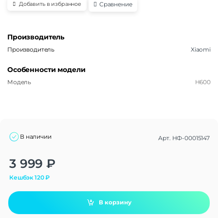
Сравнение
Добавить в избранное
Производитель
Производитель
Xiaomi
Особенности модели
Модель
H600
В наличии
Арт.
НФ-00015147
Alternative:
3 999
₽
Кешбэк
120
₽
В корзину