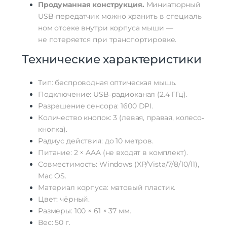
Продуманная
конструкция.
Миниатюрный
USB‑передатчик
можно
хранить
в
специаль
ном
отсеке
внутри
корпуса
мыши
—
не
потеряется
при
транспортировке.
Технические
характеристики
Тип:
беспроводная
оптическая
мышь.
Подключение:
USB‑радиоканал
(2.4
ГГц).
Разрешение
сенсора:
1600
DPI
.
Количество
кнопок:
3
(левая,
правая,
колесо‑
кнопка).
Радиус
действия:
до
10
метров.
Питание:
2
× AAA
(не
входят
в
комплект).
Совместимость:
Windows
(XP/Vista/7/8/10/11),
Mac
OS.
Материал
корпуса:
матовый
пластик.
Цвет:
чёрный.
Размеры:
100
× 61
× 37
мм.
Вес:
50
г.