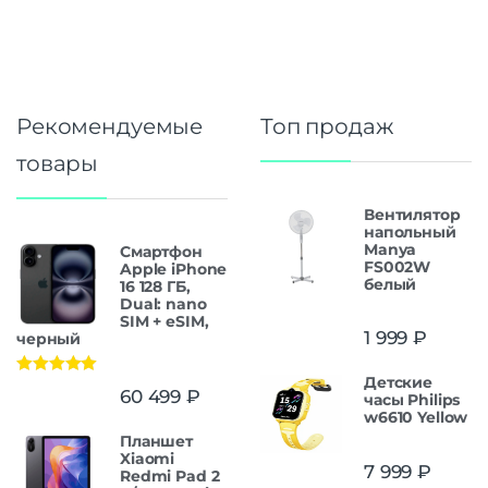
Рекомендуемые
Топ продаж
товары
Вентилятор
напольный
Manya
Смартфон
FS002W
Apple iPhone
белый
16 128 ГБ,
Dual: nano
SIM + eSIM,
1 999
₽
черный
Детские
Оценка
5.00
60 499
₽
часы Philips
из 5
w6610 Yellow
Планшет
Xiaomi
7 999
₽
Redmi Pad 2