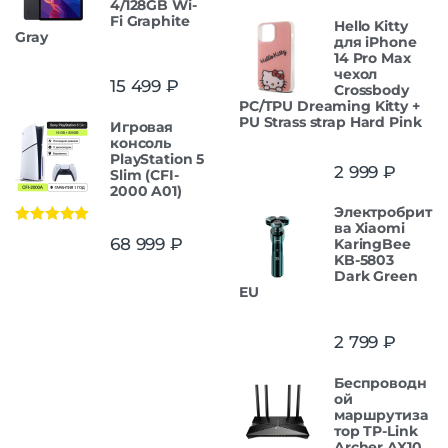
4/128GB Wi-
Fi Graphite
Hello Kitty
Gray
для iPhone
14 Pro Max
чехол
15 499
₽
Crossbody
PC/TPU Dreaming Kitty +
PU Strass strap Hard Pink
Игровая
консоль
PlayStation 5
2 999
₽
Slim (CFI-
2000 A01)
Электробрит
ва Xiaomi
Оценка
5.00
68 999
₽
KaringBee
из 5
KB-5803
Dark Green
EU
2 799
₽
Беспроводн
ой
маршрутиза
тор TP-Link
Archer AX10