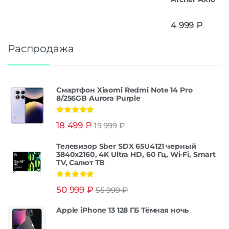
4 999
₽
Распродажа
Смартфон Xiaomi Redmi Note 14 Pro
8/256GB Aurora Purple
Оценка
5.00
18 499
₽
19 999
₽
из 5
Телевизор Sber SDX 65U4121 черный
3840x2160, 4K Ultra HD, 60 Гц, Wi-Fi, Smart
TV, Салют ТВ
Оценка
5.00
50 999
₽
55 999
₽
из 5
Apple iPhone 13 128 ГБ Тёмная ночь