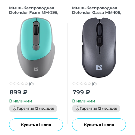
Мышь беспроводная
Мышь беспроводная
Defender Feam MM-296,
Defender Gassa MM-105,
мятный
серый (арт.52104)
(0)
(0)
0
0
899
₽
799
₽
o
o
u
u
t
t
В наличии
В наличии
o
o
f
f
Гарантия 12 месяцев
Гарантия 12 месяцев
5
5
Купить в 1 клик
Купить в 1 клик