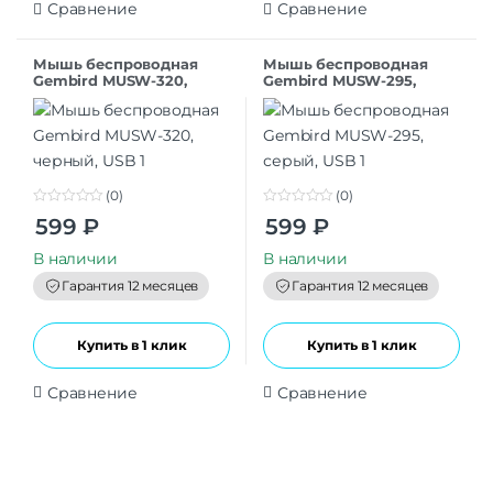
Сравнение
Сравнение
Мышь беспроводная
Мышь беспроводная
Gembird MUSW-320,
Gembird MUSW-295,
черный, USB
серый, USB
(0)
(0)
0
0
599
₽
599
₽
o
o
u
u
t
t
В наличии
В наличии
o
o
f
f
Гарантия 12 месяцев
Гарантия 12 месяцев
5
5
Купить в 1 клик
Купить в 1 клик
Сравнение
Сравнение