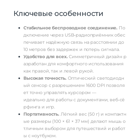
Ключевые
особенности
Стабильное
беспроводное
соединение.
По
дключение
через
USB‑радиоприёмник
обес
печивает
надёжную
связь
на
расстоянии
до
10
метров
без
задержек
и
потерь
сигнала.
Удобство
для
всех.
Симметричный
дизайн
р
азработан
для
комфортного
использования
как
правой,
так
и
левой
рукой.
Высокая
точность.
Оптический
светодиодн
ый
сенсор
с
разрешением
1600
DPI
позволя
ет
точно
управлять
курсором
—
идеально
для
работы
с
документами,
веб‑сё
рфинга
и
игр.
Портативность.
Лёгкий
вес
(50
г)
и
компактн
ые
размеры
(100
× 61
× 37
мм)
делают
мышь
о
тличным
выбором
для
путешествий
и
работ
ы
с
ноутбуком.