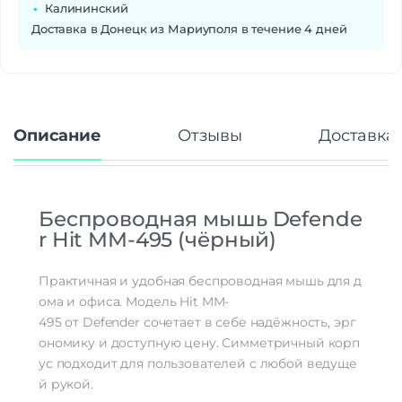
Калининский
Доставка в Донецк из Мариуполя в течение 4 дней
Описание
Отзывы
Доставка 
Беспроводная
мышь
Defende
r
Hit
MM-495
(чёрный)
Практичная
и
удобная
беспроводная
мышь
для
д
ома
и
офиса.
Модель
Hit
MM-
495
от
Defender
сочетает
в
себе
надёжность,
эрг
ономику
и
доступную
цену.
Симметричный
корп
ус
подходит
для
пользователей
с
любой
ведуще
й
рукой.