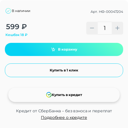
В наличии
Арт.
НФ-00047204
Alternative:
599
₽
Кешбэк
18
₽
В корзину
Купить в 1 клик
Купить в кредит
Кредит от СберБанка – без взноса и переплат
Подробнее о кредите