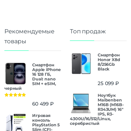
Рекомендуемые
Топ продаж
товары
Смартфон
Honor X8d
8/256Gb
Смартфон
Black
Apple iPhone
16 128 ГБ,
Dual: nano
25 099
₽
SIM + eSIM,
черный
Ноутбук
Maibenben
Оценка
5.00
60 499
₽
M16B (M16B-
из 5
R343UM) 16"
IPS, R3-
Игровая
4300U/16/512/Linux,
консоль
серебристый
PlayStation 5
Slim (CFI-