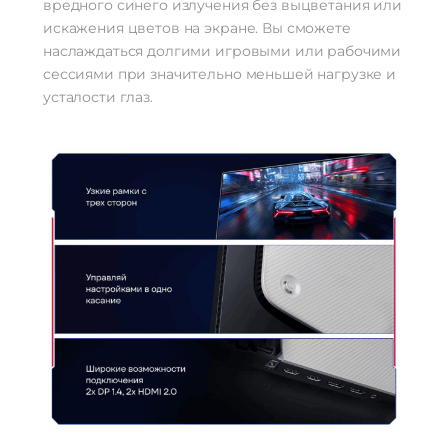
вредного синего излучения без выцветания или
искажения цветов на экране. Вы сможете
наслаждаться долгими игровыми или рабочими
сессиями при значительно меньшей нагрузке и
усталости глаз.