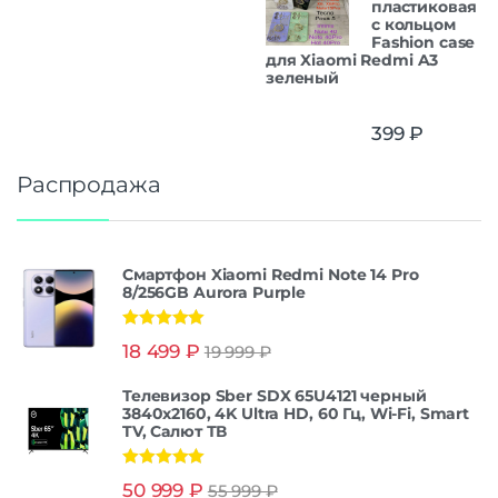
пластиковая
с кольцом
Fashion case
для Xiaomi Redmi A3
зеленый
399
₽
Распродажа
Смартфон Xiaomi Redmi Note 14 Pro
8/256GB Aurora Purple
Оценка
5.00
18 499
₽
19 999
₽
из 5
Телевизор Sber SDX 65U4121 черный
3840x2160, 4K Ultra HD, 60 Гц, Wi-Fi, Smart
TV, Салют ТВ
Оценка
5.00
50 999
₽
55 999
₽
из 5