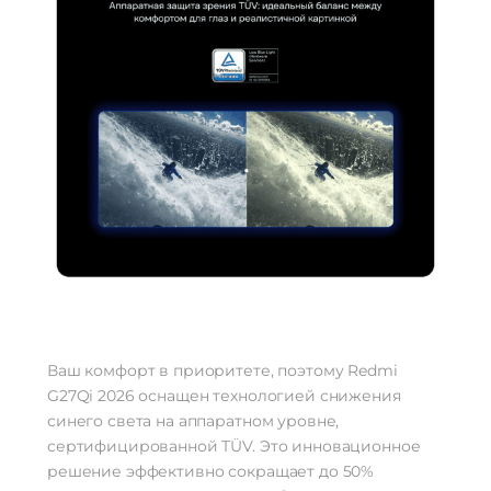
Ваш комфорт в приоритете, поэтому Redmi
G27Qi 2026 оснащен технологией снижения
синего света на аппаратном уровне,
сертифицированной TÜV. Это инновационное
решение эффективно сокращает до 50%