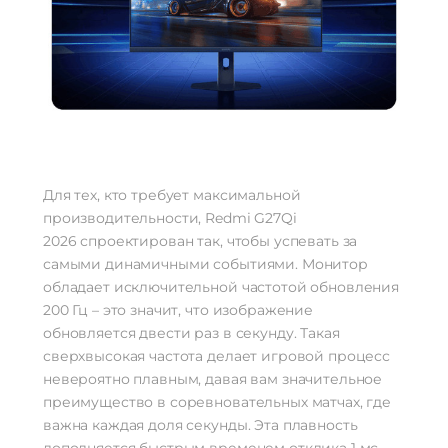
Для тех, кто требует максимальной
производительности, Redmi G27Qi
2026 спроектирован так, чтобы успевать за
самыми динамичными событиями. Монитор
обладает исключительной частотой обновления
200 Гц – это значит, что изображение
обновляется двести раз в секунду. Такая
сверхвысокая частота делает игровой процесс
невероятно плавным, давая вам значительное
преимущество в соревновательных матчах, где
важна каждая доля секунды. Эта плавность
дополняется быстрым временем отклика 1 мс