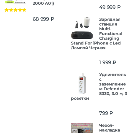
2000 A01)
49 999
₽
Оценка
5.00
68 999
₽
Зарядная
из 5
станция
Multi-
Functional
Charging
Stand For iPhone с Led
Лампой Черная
1 999
₽
Удлинитель
с
заземление
м Defender
S330, 3.0 м, 3
розетки
799
₽
Чехол-
накладка