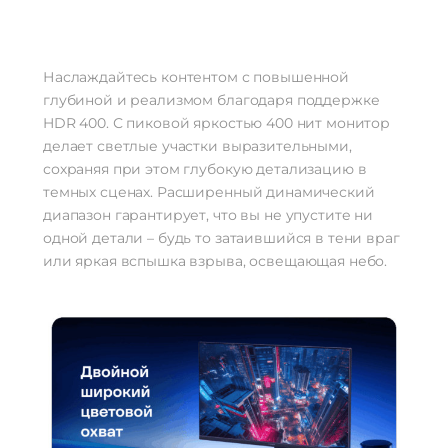
Наслаждайтесь контентом с повышенной
глубиной и реализмом благодаря поддержке
HDR 400. С пиковой яркостью 400 нит монитор
делает светлые участки выразительными,
сохраняя при этом глубокую детализацию в
темных сценах. Расширенный динамический
диапазон гарантирует, что вы не упустите ни
одной детали – будь то затаившийся в тени враг
или яркая вспышка взрыва, освещающая небо.