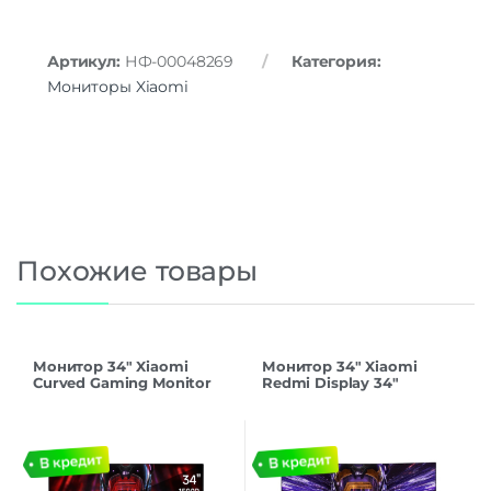
Артикул:
НФ-00048269
Категория:
Мониторы Xiaomi
Похожие товары
Монитор 34″ Xiaomi
Монитор 34″ Xiaomi
Curved Gaming Monitor
Redmi Display 34″
G34WQi Black
G34WQ 3440×1440 180Hz
(ELA5454EU), 180Hz
(2026г версия)
C34WQDA-RG