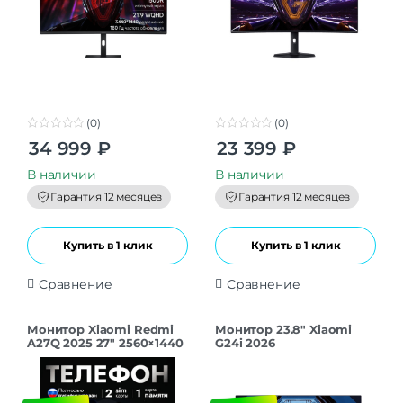
(0)
(0)
0
0
34 999
₽
23 399
₽
o
o
u
u
t
t
В наличии
В наличии
o
o
f
f
Гарантия 12 месяцев
Гарантия 12 месяцев
5
5
Купить в 1 клик
Купить в 1 клик
Сравнение
Сравнение
Монитор Xiaomi Redmi
Монитор 23.8″ Xiaomi
A27Q 2025 27″ 2560×1440
G24i 2026
100 Гц P27QCA-RX,
(ELA6364EU/ELA6656RU)
черный, CN
200Hz