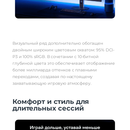
Визуальный ряд дополнительно обогащен
двойным широким цветовым охватом: 95% DCI-
P3 и 100% sRGB. В сочетании с 10-битной
глубиной цвета это обеспечивает отображение
более миллиарда оттенков с плавными
переходами, создавая по-настоящему
захватывающую игровую атмосферу.
Комфорт и стиль для
длительных сессий