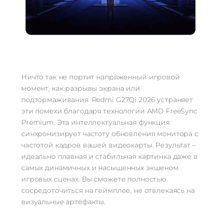
Ничто так не портит напряженный игровой
момент, как разрывы экрана или
подтормаживания. Redmi G27Qi 2026 устраняет
эти помехи благодаря технологии AMD FreeSync
Premium. Эта интеллектуальная функция
синхронизирует частоту обновления монитора с
частотой кадров вашей видеокарты. Результат –
идеально плавная и стабильная картинка даже в
самых динамичных и насыщенных экшеном
игровых сценах. Вы сможете полностью
сосредоточиться на геймплее, не отвлекаясь на
визуальные артефакты.