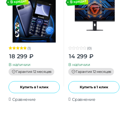
(1)
(0)
Оценка
5.00
0
18 299
₽
14 299
₽
из 5
o
u
t
В наличии
В наличии
o
f
Гарантия 12 месяцев
Гарантия 12 месяцев
5
Купить в 1 клик
Купить в 1 клик
Сравнение
Сравнение