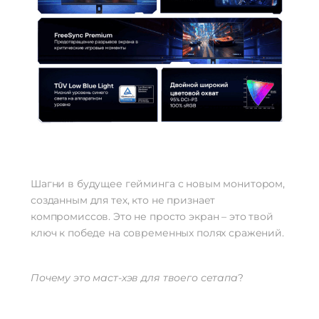
Шагни в будущее гейминга с новым монитором,
созданным для тех, кто не признает
компромиссов. Это не просто экран – это твой
ключ к победе на современных полях сражений.
Почему это маст-хэв для твоего сетапа
?