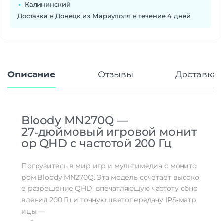
Калининский
Доставка в Донецк из Мариуполя в течение 4 дней
Описание
Отзывы
Доставка 
Bloody
MN270Q
—
27‑дюймовый
игровой
монит
ор
QHD
с
частотой
200
Гц
Погрузитесь
в
мир
игр
и
мультимедиа
с
монито
ром
Bloody
MN270Q.
Эта
модель
сочетает
высоко
е
разрешение
QHD,
впечатляющую
частоту
обно
вления
200
Гц
и
точную
цветопередачу
IPS‑матр
ицы
—