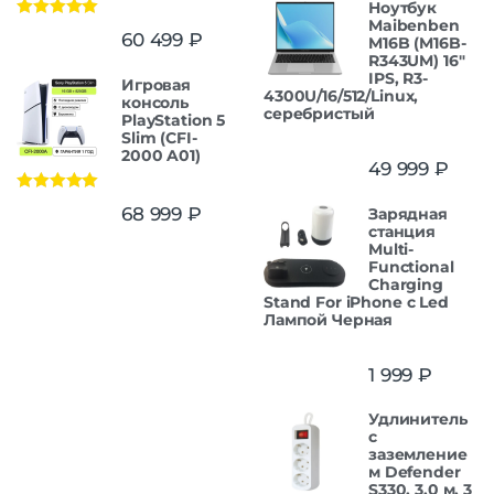
Ноутбук
Maibenben
Оценка
5.00
60 499
₽
M16B (M16B-
из 5
R343UM) 16"
IPS, R3-
Игровая
4300U/16/512/Linux,
консоль
серебристый
PlayStation 5
Slim (CFI-
2000 A01)
49 999
₽
Оценка
5.00
68 999
₽
Зарядная
из 5
станция
Multi-
Functional
Charging
Stand For iPhone с Led
Лампой Черная
1 999
₽
Удлинитель
с
заземление
м Defender
S330, 3.0 м, 3