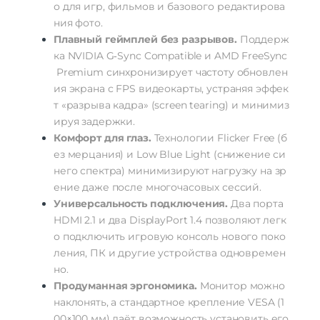
о
для
игр,
фильмов
и
базового
редактирова
ния
фото.
Плавный
геймплей
без
разрывов.
Поддерж
ка
NVIDIA
G‑Sync
Compatible
и
AMD
FreeSync
Premium
синхронизирует
частоту
обновлен
ия
экрана
с
FPS
видеокарты,
устраняя
эффек
т
«разрыва
кадра»
(screen
tearing)
и
минимиз
ируя
задержки.
Комфорт
для
глаз.
Технологии
Flicker
Free
(б
ез
мерцания)
и
Low
Blue
Light
(снижение
си
него
спектра)
минимизируют
нагрузку
на
зр
ение
даже
после
многочасовых
сессий.
Универсальность
подключения.
Два
порта
HDMI
2.1
и
два
DisplayPort
1.4
позволяют
легк
о
подключить
игровую
консоль
нового
поко
ления,
ПК
и
другие
устройства
одновремен
но.
Продуманная
эргономика.
Монитор
можно
наклонять,
а
стандартное
крепление
VESA
(1
00×100
мм)
даёт
возможность
установить
его