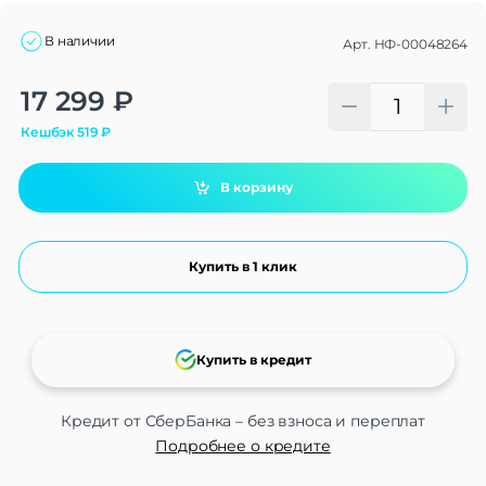
В наличии
Арт.
НФ-00048264
Alternative:
17 299
₽
Кешбэк
519
₽
В корзину
Купить в 1 клик
Купить в кредит
Кредит от СберБанка – без взноса и переплат
Подробнее о кредите