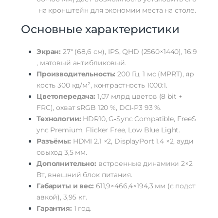
на
кронштейн
для
экономии
места
на
столе.
Основные
характеристики
Экран:
27″
(68,6
см),
IPS,
QHD
(2560×1440),
16:9
,
матовый
антибликовый.
Производительность:
200
Гц,
1
мс
(MPRT),
яр
кость
300
кд/м²,
контрастность
1000:1.
Цветопередача:
1,07
млрд
цветов
(8
bit
+
FRC),
охват
sRGB
120
%, DCI‑P3
93
%.
Технологии:
HDR10,
G‑Sync
Compatible,
FreeS
ync
Premium,
Flicker
Free,
Low
Blue
Light.
Разъёмы:
HDMI
2.1
×2,
DisplayPort
1.4
×2,
ауди
овыход
3,5
мм.
Дополнительно:
встроенные
динамики
2×2
Вт,
внешний
блок
питания.
Габариты
и
вес:
611,9×466,4×194,3
мм
(с
подст
авкой),
3,95
кг.
Гарантия:
1
год.