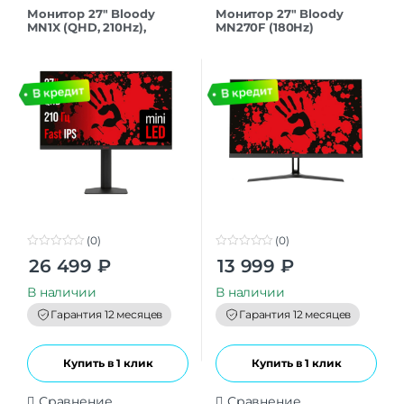
Монитор 27″ Bloody
Монитор 27″ Bloody
MN1X (QHD, 210Hz),
MN270F (180Hz)
черный
(0)
(0)
0
0
26 499
₽
13 999
₽
o
o
u
u
t
t
В наличии
В наличии
o
o
f
f
Гарантия 12 месяцев
Гарантия 12 месяцев
5
5
Купить в 1 клик
Купить в 1 клик
Сравнение
Сравнение