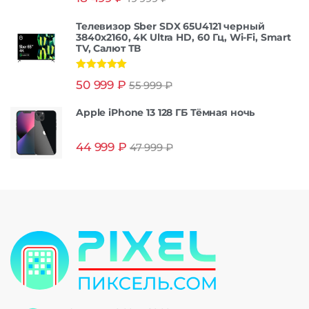
из 5
Телевизор Sber SDX 65U4121 черный
3840x2160, 4K Ultra HD, 60 Гц, Wi-Fi, Smart
TV, Салют ТВ
Оценка
5.00
50 999
₽
55 999
₽
из 5
Apple iPhone 13 128 ГБ Тёмная ночь
44 999
₽
47 999
₽