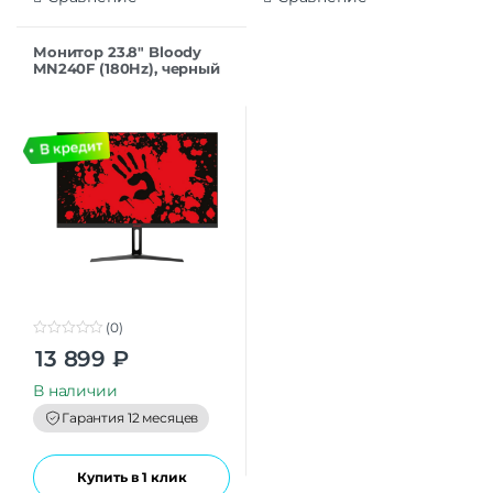
Монитор 23.8″ Bloody
MN240F (180Hz), черный
(23.8″,1920×1080@180 Гц,
IPS, LED, 1 мс, 1000:1, 280
Кд/
(0)
0
13 899
₽
o
u
t
В наличии
o
f
Гарантия 12 месяцев
5
Купить в 1 клик