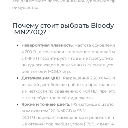
всё
для
полного
погружения
и
конкурентного
пр
еимущества.
Почему
стоит
выбрать
Bloody
MN270Q?
Невероятная
плавность.
Частота
обновлени
я
200
Гц
в
сочетании
с
временем
отклика
1
м
с
(MPRT)
гарантирует,
что
вы
не
пропустите
ни
одного
кадра
в
динамичных
сценах
шуте
ров,
гонок
и
MOBA‑игр.
Детализация
QHD.
Разрешение
2560×1440
п
икселей
даёт
больше
рабочего
пространств
а
и
чёткости
по
сравнению
с
Full
HD,
при
это
м
не
требует
топовой
видеокарты.
Яркие
и
точные
цвета.
IPS‑матрица
с
цвето
вым
охватом
120
% sRGB
и
93
%
DCI‑P3
передаёт
насыщенные
и
реалистичн
ые
оттенки
под
любым
углом
(178°).
Идеальн