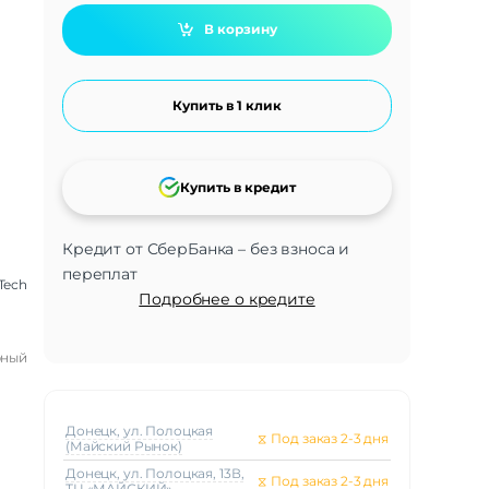
В корзину
Купить в 1 клик
Купить в кредит
Кредит от СберБанка – без взноса и
переплат
Tech
Подробнее о кредите
рный
Донецк, ул. Полоцкая
⧖
Под заказ 2-3 дня
(Майский Рынок)
Донецк, ул. Полоцкая, 13В,
⧖
Под заказ 2-3 дня
ТЦ «МАЙСКИЙ»