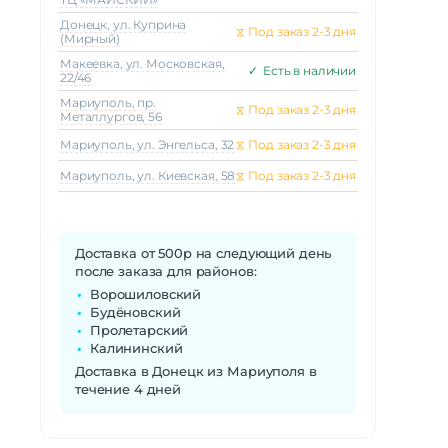
Донецк, ул. Куприна
⧖
Под заказ 2-3 дня
(Мирный)
Макеeвка, ул. Московская,
✓
Есть в наличии
22/46
Мариуполь, пр.
⧖
Под заказ 2-3 дня
Металлургов, 56
Мариуполь, ул. Энгельса, 32
⧖
Под заказ 2-3 дня
Мариуполь, ул. Киевская, 58
⧖
Под заказ 2-3 дня
Доставка от 500р на следующий день
после заказа для районов:
Ворошиловский
Будёновский
Пролетарский
Калининский
Доставка в Донецк из Мариуполя в
течение 4 дней