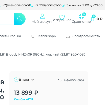
+7(949)-002-00-01
+7(959)-002-35-50
Звоните с 9:00 до 20:00
0
₽
Избранное
Мой аккаунт
Сравнение
слеты, кольца
Телевизоры
Электросамокаты
8″ Bloody MN240F (180Hz), черный (23.8″,1920×1080@180 Гц, IPS, 
В наличии
Арт.
НФ-00046634
ый
ц,
Alternative:
13 899
₽
80
Кешбэк
417
₽