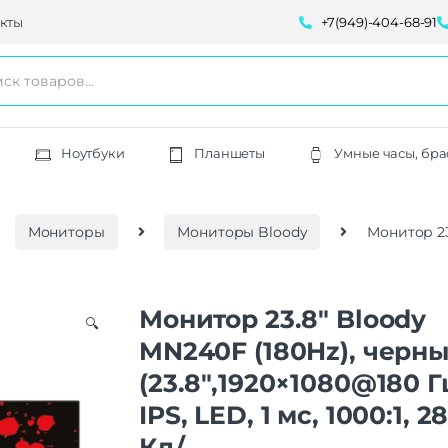
кты
+7(949)-404-68-91
Ноутбуки
Планшеты
Умные часы, бра
Мониторы
Мониторы Bloody
Монитор 23.
Монитор 23.8″ Bloody
🔍
MN240F (180Hz), черн
(23.8″,1920×1080@180 Г
IPS, LED, 1 мс, 1000:1, 2
Кд/