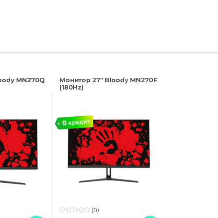
loody MN270Q
Монитор 27″ Bloody MN270F
(180Hz)
(0)