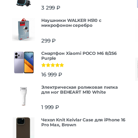
3 299
₽
Наушники WALKER H510 с
микрофоном серебро
299
₽
Смартфон Xiaomi POCO M6 8/256
Purple
Оценка
5.00
16 999
₽
из 5
Электрическая роликовая пилка
для ног BEHEART M10 White
1 999
₽
Чехол Knit Keivlar Case для iPhone 16
Pro Max, Brown