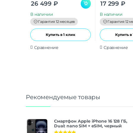
0
0
26 499
₽
17 299
₽
o
o
u
u
t
t
В наличии
В наличии
o
o
f
f
Гарантия 12 месяцев
Гарантия 12 м
5
5
Купить в 1 клик
Купить в 
Сравнение
Сравнение
Рекомендуемые товары
Смартфон Apple iPhone 16 128 ГБ,
Dual: nano SIM + eSIM, черный