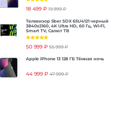
Оценка
5.00
18 499
₽
19 999
₽
из 5
Телевизор Sber SDX 65U4121 черный
3840x2160, 4K Ultra HD, 60 Гц, Wi-Fi,
Smart TV, Салют ТВ
Оценка
5.00
50 999
₽
55 999
₽
из 5
Apple iPhone 13 128 ГБ Тёмная ночь
44 999
₽
47 999
₽