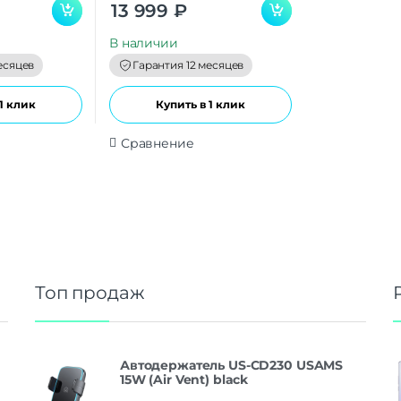
0
13 999
₽
o
u
t
В наличии
o
f
есяцев
Гарантия 12 месяцев
5
1 клик
Купить в 1 клик
Сравнение
Топ продаж
Автодержатель US-CD230 USAMS
15W (Air Vent) black