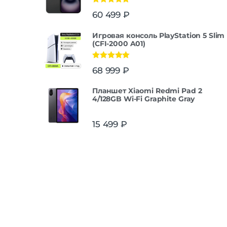
Оценка
5.00
60 499
₽
из 5
Игровая консоль PlayStation 5 Slim
(CFI-2000 A01)
Оценка
5.00
68 999
₽
из 5
Планшет Xiaomi Redmi Pad 2
4/128GB Wi-Fi Graphite Gray
15 499
₽