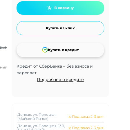
В корзину
Купить в 1 клик
Tech
Купить в кредит
Кредит от СберБанка – без взноса и
рный
переплат
Подробнее о кредите
Донецк, ул. Полоцкая
⧖
Под заказ 2-3 дня
(Майский Рынок)
Донецк, ул. Полоцкая, 13В,
⧖
Под заказ 2-3 дня
ТЦ «МАЙСКИЙ»