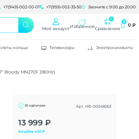
+7(949)-002-00-01
+7(959)-002-35-50
Звоните с 9:00 до 20:00
0
₽
Избранное
Мой аккаунт
Сравнение
слеты, кольца
Телевизоры
Электросамокаты
″ Bloody MN270F (180Hz)
В наличии
Арт.
НФ-00048263
Alternative:
13 999
₽
Кешбэк
420
₽