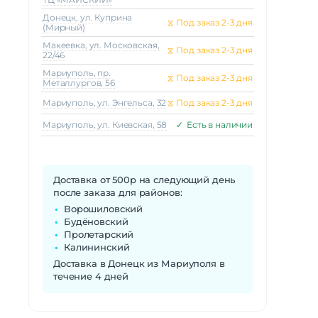
Донецк, ул. Куприна
⧖
Под заказ 2-3 дня
(Мирный)
Макеeвка, ул. Московская,
⧖
Под заказ 2-3 дня
22/46
Мариуполь, пр.
⧖
Под заказ 2-3 дня
Металлургов, 56
Мариуполь, ул. Энгельса, 32
⧖
Под заказ 2-3 дня
Мариуполь, ул. Киевская, 58
✓
Есть в наличии
Доставка от 500р на следующий день
после заказа для районов:
Ворошиловский
Будёновский
Пролетарский
Калининский
Доставка в Донецк из Мариуполя в
течение 4 дней