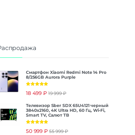
Распродажа
Смартфон Xiaomi Redmi Note 14 Pro
8/256GB Aurora Purple
Оценка
5.00
18 499
₽
19 999
₽
из 5
Телевизор Sber SDX 65U4121 черный
3840x2160, 4K Ultra HD, 60 Гц, Wi-Fi,
Smart TV, Салют ТВ
Оценка
5.00
50 999
₽
55 999
₽
из 5