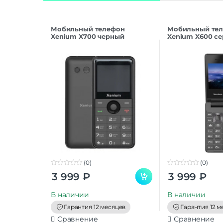
Мобильный телефон
Мобильный те
Xenium X700 черный
Xenium X600 с
(0)
(0)
0
0
3 999
₽
3 999
₽
o
o
u
u
t
t
В наличии
В наличии
o
o
f
f
Гарантия 12 месяцев
Гарантия 12 м
5
5
Сравнение
Сравнение