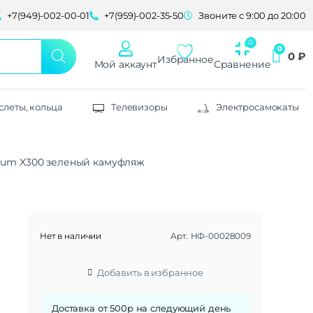
+7(949)-002-00-01
+7(959)-002-35-50
Звоните с 9:00 до 20:00
0
₽
Избранное
Мой аккаунт
Сравнение
слеты, кольца
Телевизоры
Электросамокаты
ium X300 зеленый камуфляж
Нет в наличии
Арт.
НФ-00028009
Добавить в избранное
Доставка от 500р на следующий день