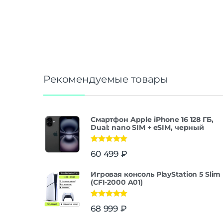
Рекомендуемые товары
Смартфон Apple iPhone 16 128 ГБ,
Dual: nano SIM + eSIM, черный
Оценка
5.00
60 499
₽
из 5
Игровая консоль PlayStation 5 Slim
(CFI-2000 A01)
Оценка
5.00
68 999
₽
из 5