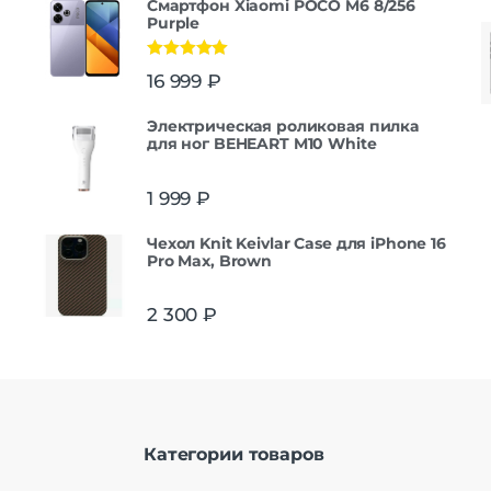
Смартфон Xiaomi POCO M6 8/256
Purple
Оценка
5.00
16 999
₽
из 5
Электрическая роликовая пилка
для ног BEHEART M10 White
1 999
₽
Чехол Knit Keivlar Case для iPhone 16
Pro Max, Brown
2 300
₽
Категории товаров