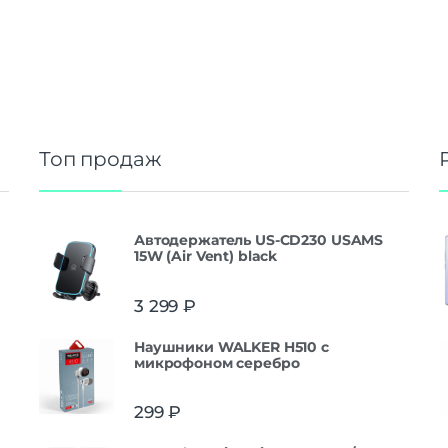
Топ продаж
Автодержатель US-CD230 USAMS
15W (Air Vent) black
3 299
₽
Наушники WALKER H510 с
микрофоном серебро
299
₽