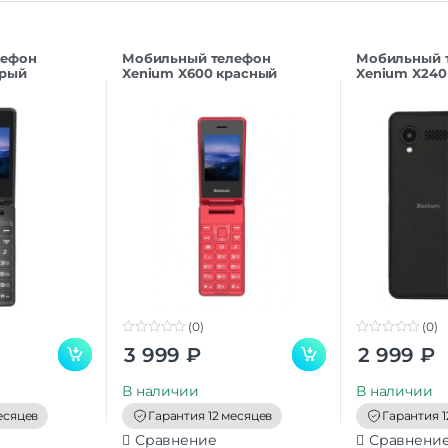
лефон
Мобильный телефон
Мобильный 
ерый
Xenium X600 красный
Xenium X240
(0)
(0)
0
0
3 999
₽
2 999
₽
o
o
u
u
t
t
В наличии
В наличии
o
o
f
f
есяцев
Гарантия 12 месяцев
Гарантия 1
5
5
Сравнение
Сравнени