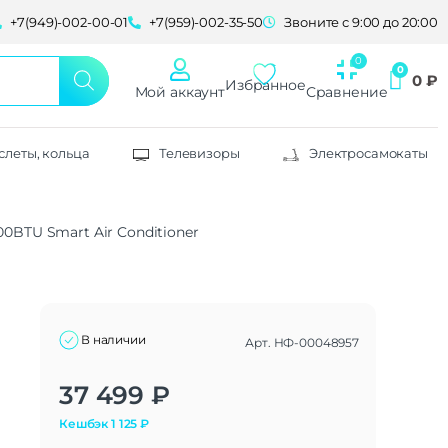
+7(949)-002-00-01
+7(959)-002-35-50
Звоните с 9:00 до 20:00
0
₽
Избранное
Мой аккаунт
Сравнение
слеты, кольца
Телевизоры
Электросамокаты
0BTU Smart Air Conditioner
В наличии
Арт.
НФ-00048957
Alternative:
37 499
₽
Кешбэк
1 125
₽