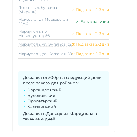
Донецк, ул. Куприна
⧖
Под заказ 2-3 дня
(Мирный)
Макеeвка, ул. Московская,
✓
Есть в наличии
22/46
Мариуполь, пр.
⧖
Под заказ 2-3 дня
Металлургов, 56
Мариуполь, ул. Энгельса, 32
⧖
Под заказ 2-3 дня
Мариуполь, ул. Киевская, 58
⧖
Под заказ 2-3 дня
Доставка от 500р на следующий день
после заказа для районов:
Ворошиловский
Будёновский
Пролетарский
Калининский
Доставка в Донецк из Мариуполя в
течение 4 дней