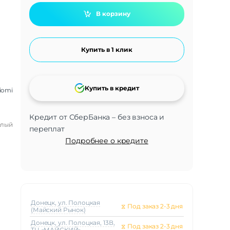
В корзину
Купить в 1 клик
Купить в кредит
iomi
Кредит от СберБанка – без взноса и
елый
переплат
Подробнее о кредите
Донецк, ул. Полоцкая
⧖
Под заказ 2-3 дня
(Майский Рынок)
Донецк, ул. Полоцкая, 13В,
⧖
Под заказ 2-3 дня
ТЦ «МАЙСКИЙ»