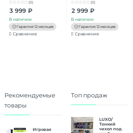
(0)
(0)
0
0
3 999
₽
2 999
₽
o
o
u
u
t
t
В наличии
В наличии
o
o
f
f
Гарантия 12 месяцев
Гарантия 12 месяцев
5
5
Сравнение
Сравнение
Рекомендуемые
Топ продаж
товары
LUXO/
Тонкий
чехол под
Игровая