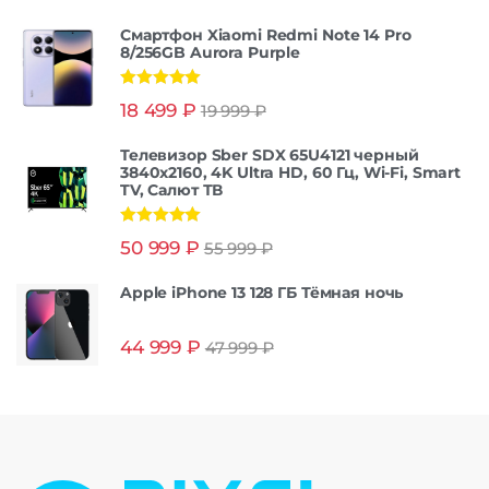
Смартфон Xiaomi Redmi Note 14 Pro
8/256GB Aurora Purple
Оценка
5.00
18 499
₽
19 999
₽
из 5
Телевизор Sber SDX 65U4121 черный
3840x2160, 4K Ultra HD, 60 Гц, Wi-Fi, Smart
TV, Салют ТВ
Оценка
5.00
50 999
₽
55 999
₽
из 5
Apple iPhone 13 128 ГБ Тёмная ночь
44 999
₽
47 999
₽