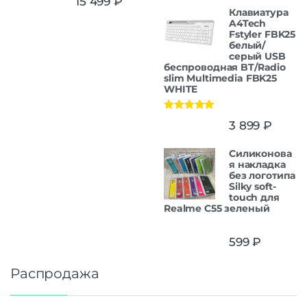
15 499
₽
Клавиатура
A4Tech
Fstyler FBK25
белый/
серый USB
беспроводная BT/Radio
slim Multimedia FBK25
WHITE
Оценка
5.00
3 899
₽
из 5
Силиконова
я накладка
без логотипа
Silky soft-
touch для
Realme C55 зеленый
599
₽
Распродажа