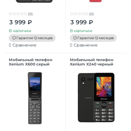
(0)
(0)
0
0
3 999
₽
3 999
₽
o
o
u
u
t
t
В наличии
В наличии
o
o
f
f
Гарантия 12 месяцев
Гарантия 12 месяцев
5
5
Сравнение
Сравнение
Мобильный телефон
Мобильный телефон
Xenium X600 серый
Xenium X240 черный