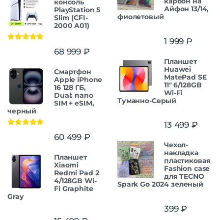
карбон на
консоль
Айфон 13/14,
PlayStation 5
фиолетовый
Slim (CFI-
2000 A01)
1 999
₽
Оценка
5.00
68 999
₽
из 5
Планшет
Huawei
Смартфон
MatePad SE
Apple iPhone
11" 6/128GB
16 128 ГБ,
Wi-Fi
Dual: nano
Туманно-Серый
SIM + eSIM,
черный
13 499
₽
Оценка
5.00
60 499
₽
из 5
Чехол-
накладка
Планшет
пластиковая
Xiaomi
Fashion case
Redmi Pad 2
для TECNO
4/128GB Wi-
Spark Go 2024 зеленый
Fi Graphite
Gray
399
₽