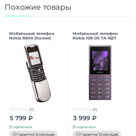
Похожие товары
Мобильный телефон
Мобильный телефон
Nokia 8800 (Копия)
Nokia 108 DS TA-1627
Серебряный
фиолетовый
(0)
(0)
0
0
5 799
₽
3 999
₽
o
o
u
u
t
t
В наличии
В наличии
o
o
f
f
Гарантия 12 месяцев
Гарантия 12 месяцев