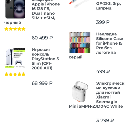
GF-21-3, 3гр,
Apple iPhone
шприц
16 128 ГБ,
Dual: nano
SIM + eSIM,
399
₽
черный
Накладка
Оценка
5.00
60 499
₽
Silicone Case
из 5
for iPhone 15
Pro без
Игровая
логотипа
консоль
серый
PlayStation 5
Slim (CFI-
2000 A01)
499
₽
Оценка
5.00
68 999
₽
Электрическ
из 5
ие кусачки
для ногтей
Xiaomi
Seemagic
Mini SMPH-ZJD04C White
3 799
₽