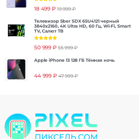
Оценка
5.00
18 499
₽
19 999
₽
из 5
Телевизор Sber SDX 65U4121 черный
3840x2160, 4K Ultra HD, 60 Гц, Wi-Fi, Smart
TV, Салют ТВ
Оценка
5.00
50 999
₽
55 999
₽
из 5
Apple iPhone 13 128 ГБ Тёмная ночь
44 999
₽
47 999
₽