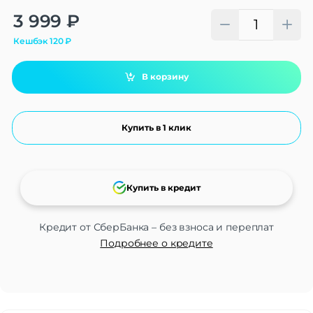
Alternative:
3 999
₽
Кешбэк
120
₽
В корзину
Купить в 1 клик
Купить в кредит
Кредит от СберБанка – без взноса и переплат
Подробнее о кредите