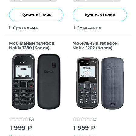
5
5
Купить в 1 клик
Купить в 1 клик
Сравнение
Сравнение
Мобильный телефон
Мобильный телефон
Nokia 1280 (Копия)
Nokia 1202 (Копия)
(0)
(0)
0
0
1 999
₽
1 999
₽
o
o
u
u
t
t