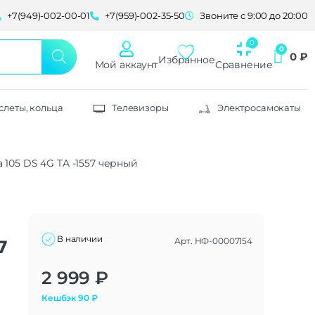
+7(949)-002-00-01
+7(959)-002-35-50
Звоните с 9:00 до 20:00
0
₽
Избранное
Мой аккаунт
Сравнение
слеты, кольца
Телевизоры
Электросамокаты
105 DS 4G TA -1557 черный
В наличии
Арт.
НФ-00007154
7
Alternative:
2 999
₽
Кешбэк
90
₽