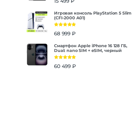
15 499
₽
Игровая консоль PlayStation 5 Slim
(CFI-2000 A01)
Оценка
5.00
68 999
₽
из 5
Смартфон Apple iPhone 16 128 ГБ,
Dual: nano SIM + eSIM, черный
Оценка
5.00
60 499
₽
из 5