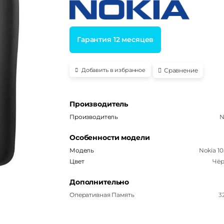
5.00
из 5 на
основе
опроса
пользовател
я
Гарантия 12 месяцев
Сравнение
Добавить в избранное
Производитель
Производитель
N
Особенности модели
Модель
Nokia 10
Цвет
Чё
Дополнительно
Оперативная Память
3