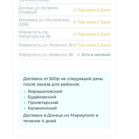
Донецк, ул. Куприна
⧖
Под заказ 2-3 дня
(Мирный)
Макеeвка, ул. Московская,
⧖
Под заказ 2-3 дня
22/46
Мариуполь, пр.
⧖
Под заказ 2-3 дня
Металлургов, 56
Мариуполь, ул. Энгельса, 32
⧖
Под заказ 2-3 дня
Мариуполь, ул. Киевская, 58
✓
Есть в наличии
Доставка от 500р на следующий день
после заказа для районов:
Ворошиловский
Будёновский
Пролетарский
Калининский
Доставка в Донецк из Мариуполя в
течение 4 дней