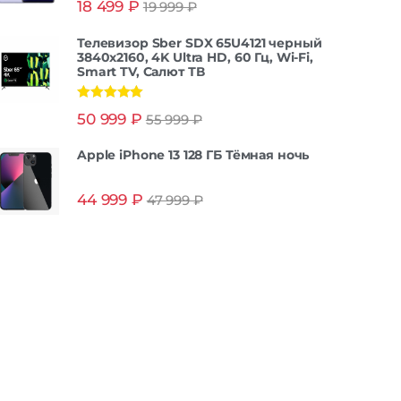
18 499
₽
19 999
₽
из 5
Телевизор Sber SDX 65U4121 черный
3840x2160, 4K Ultra HD, 60 Гц, Wi-Fi,
Smart TV, Салют ТВ
Оценка
5.00
50 999
₽
55 999
₽
из 5
Apple iPhone 13 128 ГБ Тёмная ночь
44 999
₽
47 999
₽