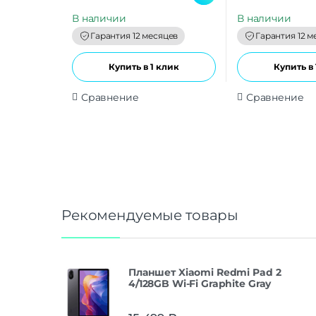
u
u
t
t
В наличии
В наличии
o
o
f
f
Гарантия 12 месяцев
Гарантия 12 м
5
5
Купить в 1 клик
Купить в 
Сравнение
Сравнение
Рекомендуемые товары
Планшет Xiaomi Redmi Pad 2
4/128GB Wi-Fi Graphite Gray