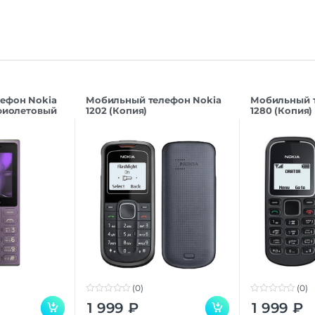
ефон Nokia
Мобильный телефон Nokia
Мобильный 
 фиолетовый
1202 (Копия)
1280 (Копия)
(0)
(0)
0
0
1 999
₽
1 999
₽
o
o