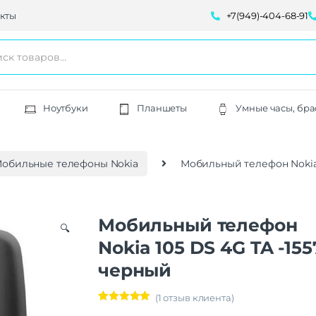
кты
+7(949)-404-68-91
Ноутбуки
Планшеты
Умные часы, бра
обильные телефоны Nokia
Мобильный телефон Nokia 
Мобильный телефон
🔍
Nokia 105 DS 4G TA -155
черный
(
1
отзыв клиента)
Рейтинг
1