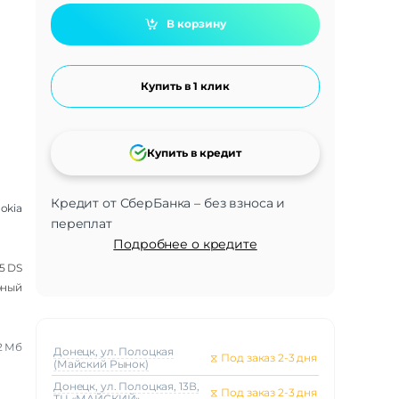
В корзину
Купить в 1 клик
Купить в кредит
Кредит от СберБанка – без взноса и
okia
переплат
Подробнее о кредите
5 DS
рный
2 Мб
Донецк, ул. Полоцкая
⧖
Под заказ 2-3 дня
(Майский Рынок)
Донецк, ул. Полоцкая, 13В,
⧖
Под заказ 2-3 дня
ТЦ «МАЙСКИЙ»