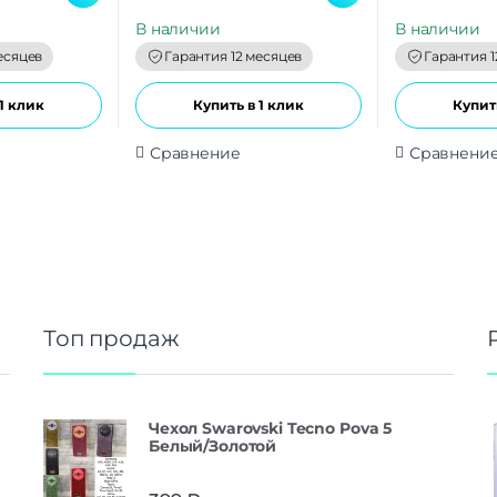
u
u
t
t
В наличии
В наличии
o
o
f
f
есяцев
Гарантия 12 месяцев
Гарантия 1
5
5
1 клик
Купить в 1 клик
Купить
Сравнение
Сравнени
Топ продаж
Чехол Swarovski Tecno Pova 5
Белый/Золотой