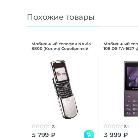
Похожие товары
Мобильный телефон Nokia
Мобильный тел
8800 (Копия) Серебряный
108 DS TA-1627
(0)
(0)
0
0
5 799
₽
3 999
₽
o
o