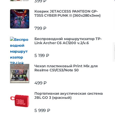
399
₽
Коврик JETACCESS PANTEON GP-
73SS CYBER PUNK II (360x280x3мм)
799
₽
Беспроводной маршрутизатор TP-
Link Archer C6 AC1200 v.2/v.6
5 199
₽
Чехол пластиковый Print Mix для
Realme C51/C53/Note 50
499
₽
Портативная акустическая система
JBL GO 3 (красный)
5 999
₽