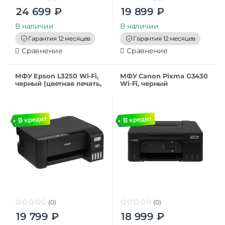
0
0
24 699
₽
19 899
₽
o
o
u
u
t
t
В наличии
В наличии
o
o
f
f
Гарантия 12 месяцев
Гарантия 12 месяцев
5
5
Сравнение
Сравнение
МФУ Epson L3250 Wi-Fi,
МФУ Canon Pixma G3430
черный (цветная печать,
Wi-Fi, черный
A4, 5760×1440 dpi, ч/б –
10 стр/мин (А4), USB, Wi-
Fi,
(0)
(0)
0
0
19 799
₽
18 999
₽
o
o
u
u