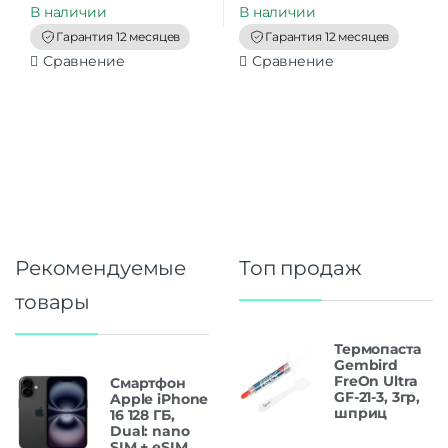
t
t
В наличии
В наличии
o
o
f
f
Гарантия 12 месяцев
Гарантия 12 месяцев
5
5
Сравнение
Сравнение
Рекомендуемые
Топ продаж
товары
Термопаста
Gembird
FreOn Ultra
Смартфон
GF-21-3, 3гр,
Apple iPhone
шприц
16 128 ГБ,
Dual: nano
SIM + eSIM,