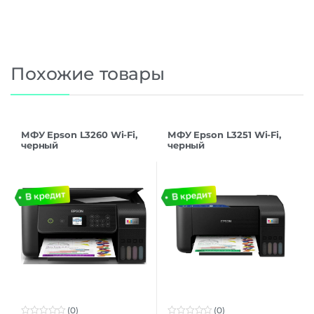
Похожие товары
МФУ Epson L3260 Wi-Fi,
МФУ Epson L3251 Wi-Fi,
черный
черный
(C11CJ66414/C11CJ66507/C1
1CJ66408)
(0)
(0)