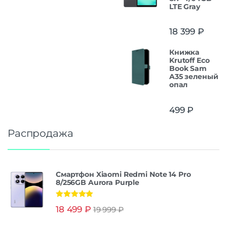
LTE Gray
18 399
₽
Книжка
Krutoff Eco
Book Sam
A35 зеленый
опал
499
₽
Распродажа
Смартфон Xiaomi Redmi Note 14 Pro
8/256GB Aurora Purple
Оценка
5.00
18 499
₽
19 999
₽
из 5