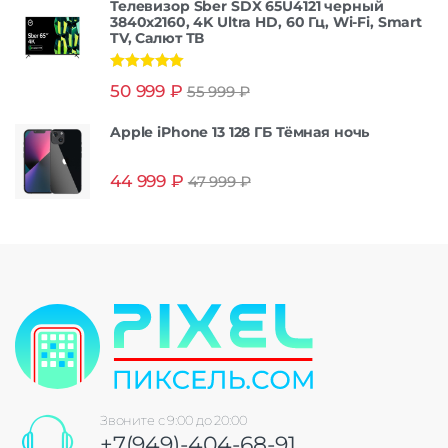
Телевизор Sber SDX 65U4121 черный
3840x2160, 4K Ultra HD, 60 Гц, Wi-Fi, Smart
TV, Салют ТВ
Оценка
5.00
50 999
₽
55 999
₽
из 5
Apple iPhone 13 128 ГБ Тёмная ночь
44 999
₽
47 999
₽
Звоните с 9:00 до 20:00
+7(949)-404-68-91