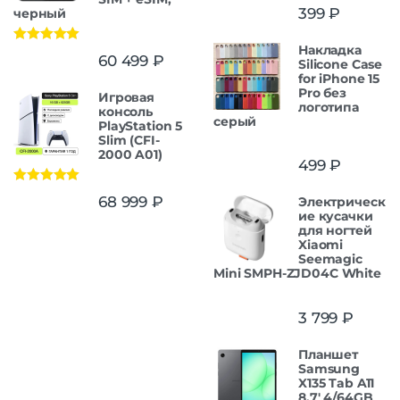
399
₽
черный
Накладка
Оценка
5.00
60 499
₽
Silicone Case
из 5
for iPhone 15
Pro без
Игровая
логотипа
консоль
серый
PlayStation 5
Slim (CFI-
2000 A01)
499
₽
Оценка
5.00
68 999
₽
Электрическ
из 5
ие кусачки
для ногтей
Xiaomi
Seemagic
Mini SMPH-ZJD04C White
3 799
₽
Планшет
Samsung
X135 Tab A11
8.7' 4/64GB