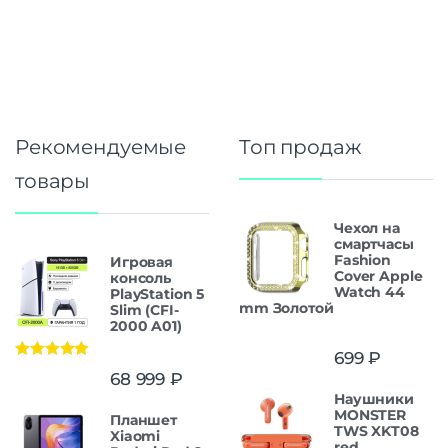
Рекомендуемые
Топ продаж
товары
Чехол на
смартчасы
Fashion
Игровая
Cover Apple
консоль
Watch 44
PlayStation 5
mm Золотой
Slim (CFI-
2000 A01)
699
₽
Оценка
5.00
68 999
₽
из 5
Наушники
MONSTER
Планшет
TWS XKT08
Xiaomi
red