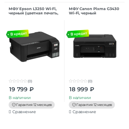
МФУ Epson L3250 Wi-Fi,
МФУ Canon Pixma G3430
черный (цветная печать,
Wi-Fi, черный
A4, 5760×1440 dpi, ч/б –
10 стр/мин (А4), USB, Wi-
Fi,
(0)
(0)
0
0
19 799
₽
18 999
₽
o
o
u
u
t
t
В наличии
В наличии
o
o
f
f
Гарантия 12 месяцев
Гарантия 12 месяцев
5
5
Сравнение
Сравнение