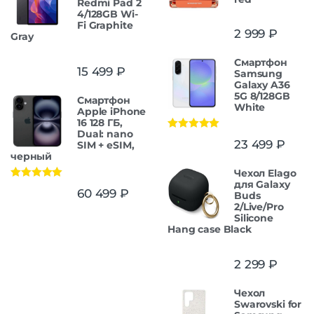
Redmi Pad 2
4/128GB Wi-
Fi Graphite
2 999
₽
Gray
Смартфон
15 499
₽
Samsung
Galaxy A36
5G 8/128GB
Смартфон
White
Apple iPhone
16 128 ГБ,
Dual: nano
Оценка
5.00
23 499
₽
SIM + eSIM,
из 5
черный
Чехол Elago
для Galaxy
Оценка
5.00
60 499
₽
Buds
из 5
2/Live/Pro
Silicone
Hang case Black
2 299
₽
Чехол
Swarovski for