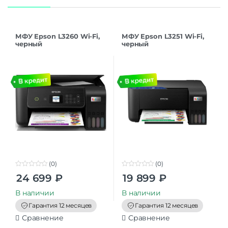
МФУ Epson L3260 Wi-Fi,
МФУ Epson L3251 Wi-Fi,
черный
черный
(C11CJ66414/C11CJ66507/C1
1CJ66408)
(0)
(0)
0
0
24 699
₽
19 899
₽
o
o
u
u
t
t
В наличии
В наличии
o
o
f
f
Гарантия 12 месяцев
Гарантия 12 месяцев
5
5
Сравнение
Сравнение